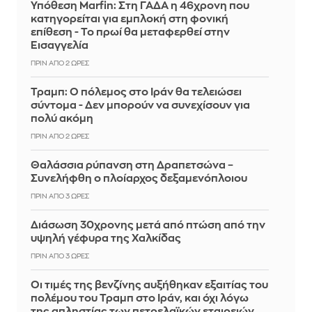
Υπόθεση Marfin: Στη ΓΑΔΑ η 46χρονη που
κατηγορείται για εμπλοκή στη φονική
επίθεση - Το πρωί θα μεταφερθεί στην
Εισαγγελία
ΠΡΙΝ ΑΠΌ 2 ΏΡΕΣ
Τραμπ: Ο πόλεμος στο Ιράν θα τελειώσει
σύντομα - Δεν μπορούν να συνεχίσουν για
πολύ ακόμη
ΠΡΙΝ ΑΠΌ 2 ΏΡΕΣ
Θαλάσσια ρύπανση στη Δραπετσώνα –
Συνελήφθη ο πλοίαρχος δεξαμενόπλοιου
ΠΡΙΝ ΑΠΌ 3 ΏΡΕΣ
Διάσωση 30χρονης μετά από πτώση από την
υψηλή γέφυρα της Χαλκίδας
ΠΡΙΝ ΑΠΌ 3 ΏΡΕΣ
Οι τιμές της βενζίνης αυξήθηκαν εξαιτίας του
πολέμου του Τραμπ στο Ιράν, και όχι λόγω
της απληστίας των πετρελαϊκών εταιρειών