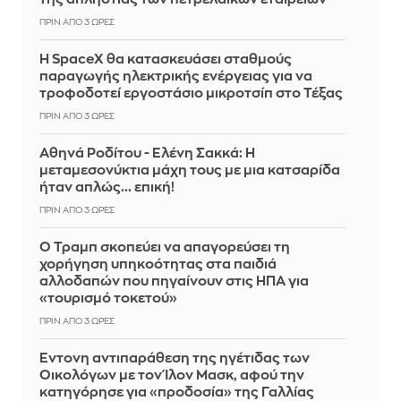
ΠΡΙΝ ΑΠΌ 3 ΏΡΕΣ
Η SpaceX θα κατασκευάσει σταθμούς
παραγωγής ηλεκτρικής ενέργειας για να
τροφοδοτεί εργοστάσιο μικροτσίπ στο Τέξας
ΠΡΙΝ ΑΠΌ 3 ΏΡΕΣ
Αθηνά Ροδίτου - Ελένη Σακκά: Η
μεταμεσονύκτια μάχη τους με μια κατσαρίδα
ήταν απλώς... επική!
ΠΡΙΝ ΑΠΌ 3 ΏΡΕΣ
Ο Τραμπ σκοπεύει να απαγορεύσει τη
χορήγηση υπηκοότητας στα παιδιά
αλλοδαπών που πηγαίνουν στις ΗΠΑ για
«τουρισμό τοκετού»
ΠΡΙΝ ΑΠΌ 3 ΏΡΕΣ
Έντονη αντιπαράθεση της ηγέτιδας των
Οικολόγων με τον Ίλον Μασκ, αφού την
κατηγόρησε για «προδοσία» της Γαλλίας