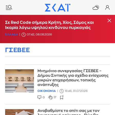
Σε Red Code σήμερα Κρήτη, Χίος, Σάμος και
Ικαρία λόγω υψηλού κινδύνου πυρκαγιάς
ΕΛΛΑΔΑ
07:42, 08.08.2026
ΓΣΕΒΕΕ
Μνημόνιο συνεργασίας ΓΣΕΒΕΕ –
Δήμου Σιντικής για σχέδιο ενίσχυσης
μικρών επιχειρήσεων, τοπικής
ανάπτυξης
ΟΙΚΟΝΟΜΙΑ
16:46, 31.07.2026
0
17
Αναβαθμίστε το σπίτι σας με τον