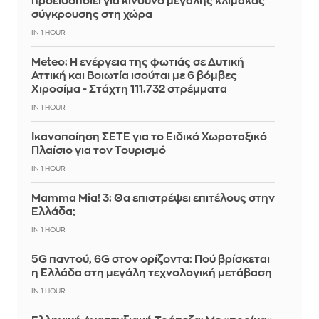
προειδοποιεί για κίνδυνο μεγάλης κλίμακας
σύγκρουσης στη χώρα
IN 1 HOUR
Meteo: Η ενέργεια της φωτιάς σε Δυτική
Αττική και Βοιωτία ισούται με 6 βόμβες
Χιροσίμα - Στάχτη 111.732 στρέμματα
IN 1 HOUR
Ικανοποίηση ΣΕΤΕ για το Ειδικό Χωροταξικό
Πλαίσιο για τον Τουρισμό
IN 1 HOUR
Mamma Mia! 3: Θα επιστρέψει επιτέλους στην
Ελλάδα;
IN 1 HOUR
5G παντού, 6G στον ορίζοντα: Πού βρίσκεται
η Ελλάδα στη μεγάλη τεχνολογική μετάβαση
IN 1 HOUR