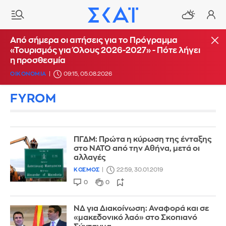
Από σήμερα οι αιτήσεις για το Πρόγραμμα
«Τουρισμός για Όλους 2026-2027» - Πότε λήγει
η προσθεσμία
ΟΙΚΟΝΟΜΙΑ
09:15, 05.08.2026
FYROM
ΠΓΔΜ: Πρώτα η κύρωση της ένταξης
στο ΝΑΤΟ από την Αθήνα, μετά οι
αλλαγές
ΚΟΣΜΟΣ
22:59, 30.01.2019
0
0
ΝΔ για Διακοίνωση: Αναφορά και σε
«μακεδονικό λαό» στο Σκοπιανό