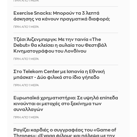
ΠΡΙΝ ΑΠΌ 1 ΜΈΡΑ
Exercise Snacks: Μπορούν τα 3 λεπτά
άσκησης να κάνουν πραγματικά διαφορά;
ΠΡΙΝ ΑΠΌ 1 ΜΈΡΑ
Τζέσι Άιζενμπεργκ: Με την ταινία «The
Debut» θα κλείσει η αυλαία του Φεστιβάλ
Κινηματογράφου του Λονδίνου
ΠΡΙΝ ΑΠΌ 1 ΜΈΡΑ
Στο Telekom Center με Ισπανία η Εθνική
μπάσκετ - Δύο φιλικά στο ίδιο γήπεδο
ΠΡΙΝ ΑΠΌ 1 ΜΈΡΑ
Ευρωπαϊκά χρηματιστήρια: Σε υψηλά επίπεδα
κινούνται οι μετοχές στο ξεκίνημα των
συναλλαγών
ΠΡΙΝ ΑΠΌ 1 ΜΈΡΑ
Ραγίζει καρδιές ο συγγραφέας του «Game of
Thrones»: «Έχασα φίλους και πάλεψα με την