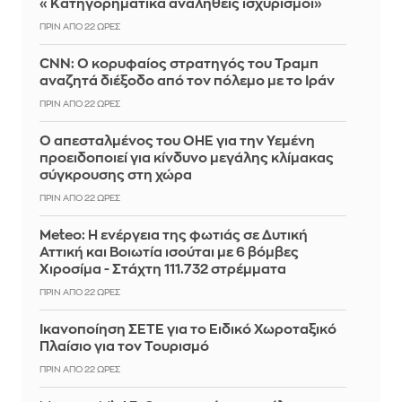
«Κατηγορηματικά αναληθείς ισχυρισμοί»
ΠΡΙΝ ΑΠΌ 22 ΏΡΕΣ
CNN: Ο κορυφαίος στρατηγός του Τραμπ
αναζητά διέξοδο από τον πόλεμο με το Ιράν
ΠΡΙΝ ΑΠΌ 22 ΏΡΕΣ
Ο απεσταλμένος του ΟΗΕ για την Υεμένη
προειδοποιεί για κίνδυνο μεγάλης κλίμακας
σύγκρουσης στη χώρα
ΠΡΙΝ ΑΠΌ 22 ΏΡΕΣ
Meteo: Η ενέργεια της φωτιάς σε Δυτική
Αττική και Βοιωτία ισούται με 6 βόμβες
Χιροσίμα - Στάχτη 111.732 στρέμματα
ΠΡΙΝ ΑΠΌ 22 ΏΡΕΣ
Ικανοποίηση ΣΕΤΕ για το Ειδικό Χωροταξικό
Πλαίσιο για τον Τουρισμό
ΠΡΙΝ ΑΠΌ 22 ΏΡΕΣ