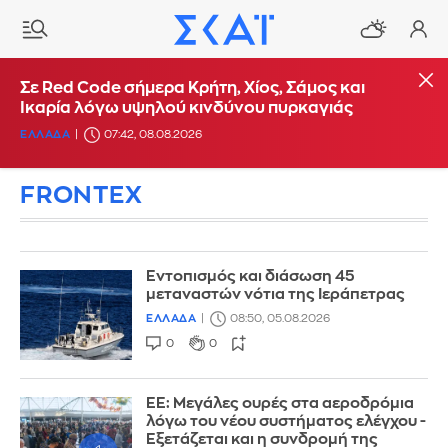
Σε Red Code σήμερα Κρήτη, Χίος, Σάμος και
Ικαρία λόγω υψηλού κινδύνου πυρκαγιάς
ΕΛΛΑΔΑ
07:42, 08.08.2026
FRONTEX
Εντοπισμός και διάσωση 45
μεταναστών νότια της Ιεράπετρας
ΕΛΛΑΔΑ
08:50, 05.08.2026
0
0
ΕΕ: Μεγάλες ουρές στα αεροδρόμια
λόγω του νέου συστήματος ελέγχου -
Εξετάζεται και η συνδρομή της