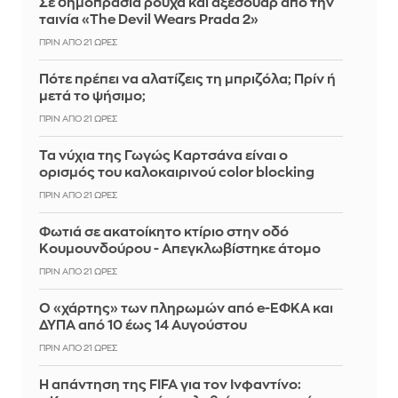
Σε δημοπρασία ρούχα και αξεσουάρ από την
ταινία «The Devil Wears Prada 2»
ΠΡΙΝ ΑΠΌ 21 ΏΡΕΣ
Πότε πρέπει να αλατίζεις τη μπριζόλα; Πρίν ή
μετά το ψήσιμο;
ΠΡΙΝ ΑΠΌ 21 ΏΡΕΣ
Τα νύχια της Γωγώς Καρτσάνα είναι ο
ορισμός του καλοκαιρινού color blocking
ΠΡΙΝ ΑΠΌ 21 ΏΡΕΣ
Φωτιά σε ακατοίκητο κτίριο στην οδό
Κουμουνδούρου - Απεγκλωβίστηκε άτομο
ΠΡΙΝ ΑΠΌ 21 ΏΡΕΣ
Ο «χάρτης» των πληρωμών από e-ΕΦΚΑ και
ΔΥΠΑ από 10 έως 14 Αυγούστου
ΠΡΙΝ ΑΠΌ 21 ΏΡΕΣ
Η απάντηση της FIFA για τον Ινφαντίνο: