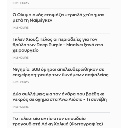
IN 2 HOURS
Ο Ολυμπιακός ετοιμάζει «τριπλό χτύπημα»
μετά τη Ναϊμέγκεν
IN 2 HOURS
Γκλεν Χιουζ: Τέλος οι περιοδείες για τον
θρύλο των Deep Purple – Μπαίνει ξανά στο
χειρουργείο
IN 2 HOURS
Νιγηρία: 308 όμηροι απελευθερώθηκαν σε
επιχείρηση-ρεκόρ των δυνάμεων ασφαλείας
IN 2 HOURS
Δύο συλλήψεις για τον άνδρα που βρέθηκε
νεκρός σε όχημα στα Άνω Λιόσια - Τι συνέβη
IN 2 HOURS
Το τελευταίο αντίο στον σπουδαίο
τραγουδιστή Λάκη Χαλκιά (Φωτογραφίες)