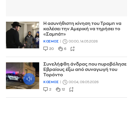
Η ασυνήθιστη κίνηση του Τραμπ να
καλέσει την Αμερική να τηρήσει το
«Σαμπάτ»
ΚΟΣΜΟΣ
00:00, 14.05.2026
20
6
Συνελήφθη άνδρας που πυροβόλησε
Εβραίους έξω από συναγωγή του
Τορόντο
ΚΟΣΜΟΣ
00:04, 09.05.2026
2
12