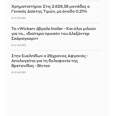
Χρηματιστήριο: Στις 2.629,38 μονάδες ο
Γενικός Δείκτης Τιμών, με άνοδο 0,21%
IN 2 HOURS
Το «Wicker» έβγαλε trailer – Και όλοι μιλούν
για το… ιδιαίτερο προσόν του Αλεξάντερ
Σκάρσγκαρντ
IN 2 HOURS
Στην Ευελπίδων ο 26χρονος Αφγανός -
Απολογείται για τη δολοφονία της
Βρετανίδας - Βίντεο
IN 2 HOURS