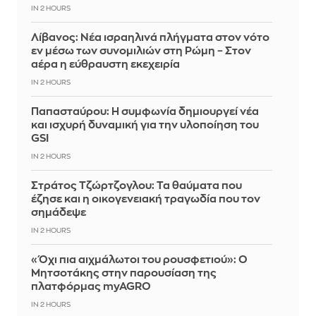
IN 2 HOURS
Λίβανος: Νέα ισραηλινά πλήγματα στον νότο
εν μέσω των συνομιλιών στη Ρώμη – Στον
αέρα η εύθραυστη εκεχειρία
IN 2 HOURS
Παπασταύρου: Η συμφωνία δημιουργεί νέα
και ισχυρή δυναμική για την υλοποίηση του
GSI
IN 2 HOURS
Στράτος Τζώρτζογλου: Τα θαύματα που
έζησε και η οικογενειακή τραγωδία που τον
σημάδεψε
IN 2 HOURS
«Όχι πια αιχμάλωτοι του ρουσφετιού»: Ο
Μητσοτάκης στην παρουσίαση της
πλατφόρμας myAGRO
IN 2 HOURS