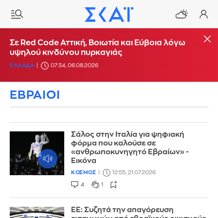
Σε Red Code Αττική, Βοιωτία και Εύβοια λόγω
υψηλού κινδύνου πυρκαγιάς
ΕΛΛΑΔΑ
07:34, 06.08.2026
ΕΒΡΑΙΟΙ
Σάλος στην Ιταλία για ψηφιακή
φόρμα που καλούσε σε
«ανθρωποκυνηγητό Εβραίων» -
Εικόνα
ΚΟΣΜΟΣ
12:55, 21.07.2026
4
1
ΕΕ: Συζητά την απαγόρευση