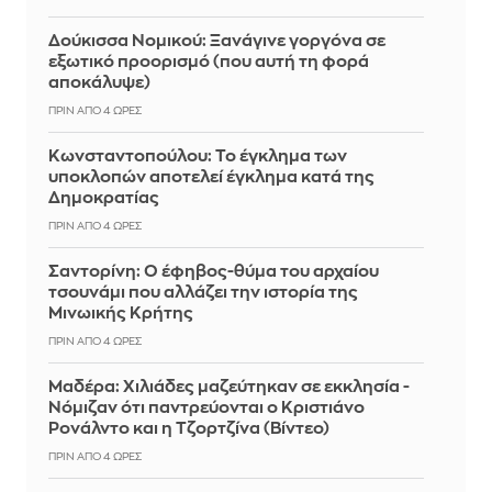
Δούκισσα Νομικού: Ξανάγινε γοργόνα σε
εξωτικό προορισμό (που αυτή τη φορά
αποκάλυψε)
ΠΡΙΝ ΑΠΌ 4 ΏΡΕΣ
Κωνσταντοπούλου: Το έγκλημα των
υποκλοπών αποτελεί έγκλημα κατά της
Δημοκρατίας
ΠΡΙΝ ΑΠΌ 4 ΏΡΕΣ
Σαντορίνη: Ο έφηβος-θύμα του αρχαίου
τσουνάμι που αλλάζει την ιστορία της
Μινωικής Κρήτης
ΠΡΙΝ ΑΠΌ 4 ΏΡΕΣ
Μαδέρα: Χιλιάδες μαζεύτηκαν σε εκκλησία -
Νόμιζαν ότι παντρεύονται ο Κριστιάνο
Ρονάλντο και η Τζορτζίνα (Βίντεο)
ΠΡΙΝ ΑΠΌ 4 ΏΡΕΣ