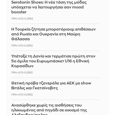
Serotonin Shoes: Η νέα τάση της μόδας
υπόσχεται να λειτουργήσει σαν mood
booster
ΠΡΙΝ ΑΠΌ 4 ΏΡΕΣ
Η Τουρκία ζήτησε μπορατόριουμ επιθέσεων
από Ρωσία και Ουκρανία στη Μαύρη
Θάλασσα
ΠΡΙΝ ΑΠΌ 5 ΏΡΕΣ
Υπέταξε τη Δανία και τερμάτισε πρώτη στον
5ο όμιλο του Ευρωμπάσκετ U16 η Εθνική
Κορασίδων
ΠΡΙΝ ΑΠΌ 5 ΏΡΕΣ
Θετική πρόβα τζενεράλε για ΑΕΚ με show
Βιτάλις και Γκατσίνοβιτς
ΠΡΙΝ ΑΠΌ 5 ΏΡΕΣ
Ανασύρθηκε χωρίς τις αισθήσεις του
ηλικιωμένος από πηγάδι σε οικισμό της