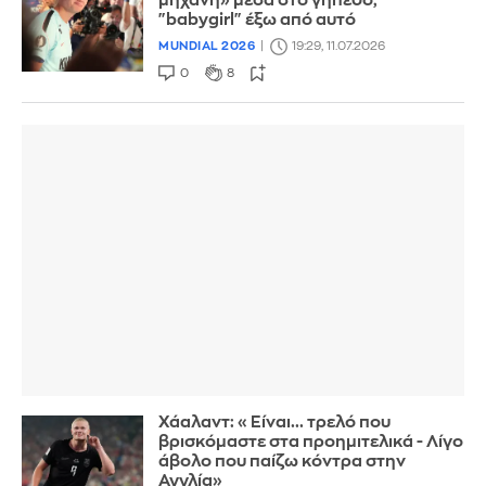
μηχανή» μέσα στο γήπεδο,
"babygirl" έξω από αυτό
MUNDIAL 2026
19:29, 11.07.2026
0
8
Χάαλαντ: «Είναι... τρελό που
βρισκόμαστε στα προημιτελικά - Λίγο
άβολο που παίζω κόντρα στην
Αγγλία»