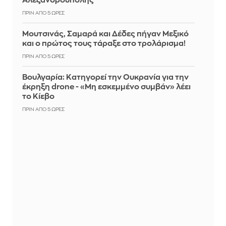
Αλεξανδρούπολης
ΠΡΙΝ ΑΠΌ 5 ΏΡΕΣ
Μουτσινάς, Σαμαρά και Δέδες πήγαν Μεξικό
και ο πρώτος τους τάραξε στο τρολάρισμα!
ΠΡΙΝ ΑΠΌ 5 ΏΡΕΣ
Βουλγαρία: Κατηγορεί την Ουκρανία για την
έκρηξη drone - «Μη εσκεμμένο συμβάν» λέει
το Κίεβο
ΠΡΙΝ ΑΠΌ 5 ΏΡΕΣ