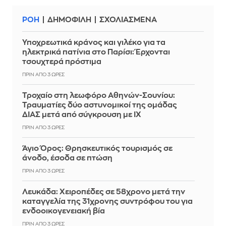
ΡΟΗ
ΔΗΜΟΦΙΛΗ
ΣΧΟΛΙΑΣΜΕΝΑ
Υποχρεωτικά κράνος και γιλέκο για τα
ηλεκτρικά πατίνια στο Παρίσι: Έρχονται
τσουχτερά πρόστιμα
ΠΡΙΝ ΑΠΌ 3 ΏΡΕΣ
Τροχαίο στη λεωφόρο Αθηνών-Σουνίου:
Τραυματίες δύο αστυνομικοί της ομάδας
ΔΙΑΣ μετά από σύγκρουση με ΙΧ
ΠΡΙΝ ΑΠΌ 3 ΏΡΕΣ
Άγιο Όρος: Θρησκευτικός τουρισμός σε
άνοδο, έσοδα σε πτώση
ΠΡΙΝ ΑΠΌ 3 ΏΡΕΣ
Λευκάδα: Χειροπέδες σε 58χρονο μετά την
καταγγελία της 31χρονης συντρόφου του για
ενδοοικογενειακή βία
ΠΡΙΝ ΑΠΌ 3 ΏΡΕΣ