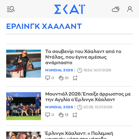
ΕΡΛΙΝΓΚ ΧΑΑΛΑΝΤ
Το σουβενίρ του Χάαλαντ από το
Ντάλας, που έγινε αμέσως
ανάρπαστο
MUNDIAL 2026
18:24, 14.07.2026
0
10
Μουντιάλ 2026: Έπαιξε άρρωστος με
την Αγγλία ο Έρλινγκ Χάαλαντ
MUNDIAL 2026
20:38, 13.07.2026
0
13
Έρλινγκ Χάαλαντ: «Πολεμική