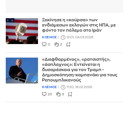
Ξεκίνησε η «κούρσα» των
ενδιάμεσων εκλογών στις ΗΠΑ, με
φόντο τον πόλεμο στο Ιράν
ΚΟΣΜΟΣ
12:01, 04.03.2026
0
2
«Διεφθαρμένος», «ρατσιστής»,
«άσπλαχνος»: Εντείνεται η
δυσαρέσκεια για τον Τραμπ -
Δημοσκόπηση-καμπανάκι για τους
Ρεπουμπλικανούς
ΚΟΣΜΟΣ
11:20, 18.02.2026
23
3