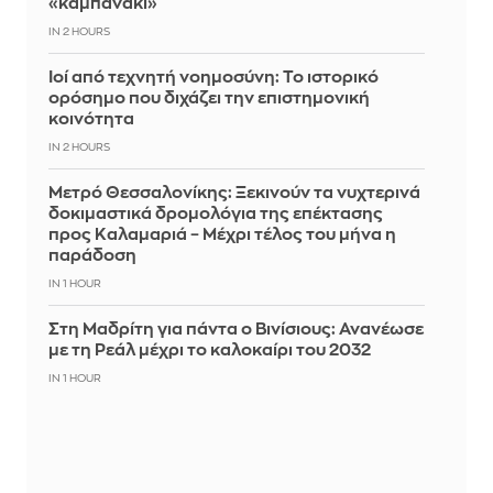
«καμπανάκι»
IN 2 HOURS
Ιοί από τεχνητή νοημοσύνη: Το ιστορικό
ορόσημο που διχάζει την επιστημονική
κοινότητα
IN 2 HOURS
Μετρό Θεσσαλονίκης: Ξεκινούν τα νυχτερινά
δοκιμαστικά δρομολόγια της επέκτασης
προς Καλαμαριά – Μέχρι τέλος του μήνα η
παράδοση
IN 1 HOUR
Στη Μαδρίτη για πάντα ο Βινίσιους: Ανανέωσε
με τη Ρεάλ μέχρι το καλοκαίρι του 2032
IN 1 HOUR