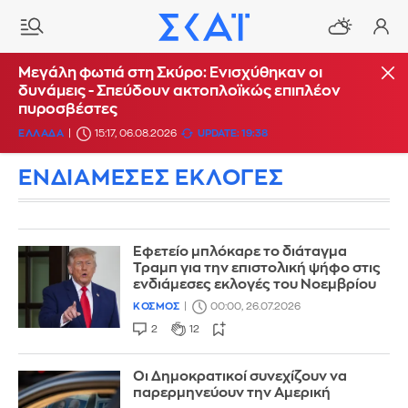
Μεγάλη φωτιά στη Σκύρο: Ενισχύθηκαν οι
δυνάμεις - Σπεύδουν ακτοπλοϊκώς επιπλέον
πυροσβέστες
ΕΛΛΑΔΑ
15:17, 06.08.2026
UPDATE: 19:38
ΕΝΔΙΑΜΕΣΕΣ ΕΚΛΟΓΕΣ
Εφετείο μπλόκαρε το διάταγμα
Τραμπ για την επιστολική ψήφο στις
ενδιάμεσες εκλογές του Νοεμβρίου
ΚΟΣΜΟΣ
00:00, 26.07.2026
2
12
Οι Δημοκρατικοί συνεχίζουν να
παρερμηνεύουν την Αμερική