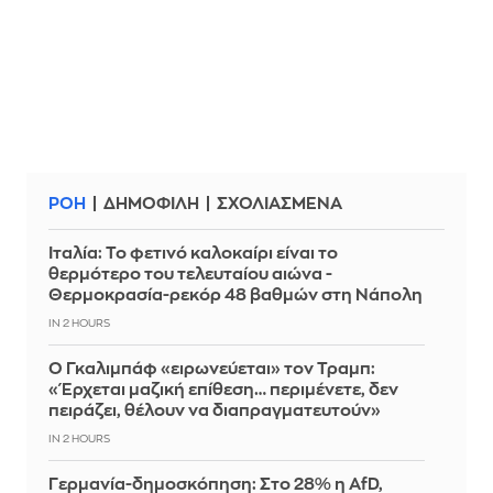
ΡΟΗ
ΔΗΜΟΦΙΛΗ
ΣΧΟΛΙΑΣΜΕΝΑ
Ιταλία: To φετινό καλοκαίρι είναι το
θερμότερο του τελευταίου αιώνα -
Θερμοκρασία-ρεκόρ 48 βαθμών στη Νάπολη
IN 2 HOURS
Ο Γκαλιμπάφ «ειρωνεύεται» τον Τραμπ:
«Έρχεται μαζική επίθεση… περιμένετε, δεν
πειράζει, θέλουν να διαπραγματευτούν»
IN 2 HOURS
Γερμανία-δημοσκόπηση: Στο 28% η AfD,