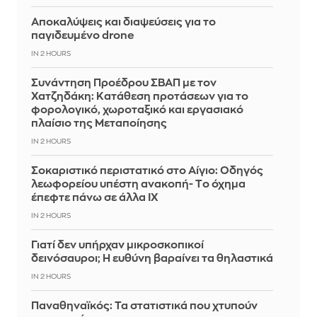
Αποκαλύψεις και διαψεύσεις για το
παγιδευμένο drone
IN 2 HOURS
Συνάντηση Προέδρου ΣΒΑΠ με τον
Χατζηδάκη: Κατάθεση προτάσεων για το
φορολογικό, χωροταξικό και εργασιακό
πλαίσιο της Μεταποίησης
IN 2 HOURS
Σοκαριστικό περιστατικό στο Αίγιο: Οδηγός
λεωφορείου υπέστη ανακοπή- Tο όχημα
έπεφτε πάνω σε άλλα ΙΧ
IN 2 HOURS
Γιατί δεν υπήρχαν μικροσκοπικοί
δεινόσαυροι; Η ευθύνη βαραίνει τα θηλαστικά
IN 2 HOURS
Παναθηναϊκός: Τα στατιστικά που χτυπούν