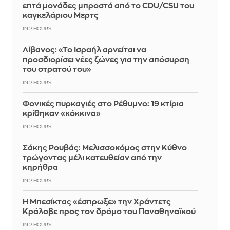
επτά μονάδες μπροστά από το CDU/CSU του
καγκελάριου Μερτς
IN 2 HOURS
Λίβανος: «Το Ισραήλ αρνείται να
προσδιορίσει νέες ζώνες για την απόσυρση
του στρατού του»
IN 2 HOURS
Φονικές πυρκαγιές στο Ρέθυμνο: 19 κτίρια
κρίθηκαν «κόκκινα»
IN 2 HOURS
Σάκης Ρουβάς: Μελισσοκόμος στην Κύθνο
τρώγοντας μέλι κατευθείαν από την
κηρήθρα
IN 2 HOURS
Η Μπεσίκτας «έσπρωξε» την Χράντετς
Κράλοβε προς τον δρόμο του Παναθηναϊκού
IN 2 HOURS