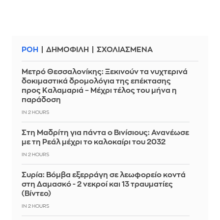
ΡΟΗ
ΔΗΜΟΦΙΛΗ
ΣΧΟΛΙΑΣΜΕΝΑ
Μετρό Θεσσαλονίκης: Ξεκινούν τα νυχτερινά
δοκιμαστικά δρομολόγια της επέκτασης
προς Καλαμαριά – Μέχρι τέλος του μήνα η
παράδοση
IN 2 HOURS
Στη Μαδρίτη για πάντα ο Βινίσιους: Ανανέωσε
με τη Ρεάλ μέχρι το καλοκαίρι του 2032
IN 2 HOURS
Συρία: Βόμβα εξερράγη σε λεωφορείο κοντά
στη Δαμασκό - 2 νεκροί και 13 τραυματίες
(Βίντεο)
IN 2 HOURS