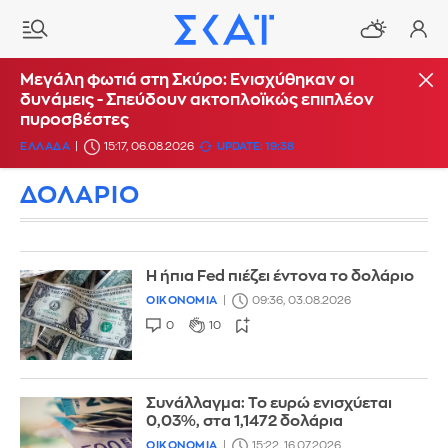
Μεγάλη φωτιά στη Σκύρο: Ενισχύθηκαν οι
δυνάμεις - Σπεύδουν ακτοπλοϊκώς επιπλέον
πυροσβέστες
ΕΛΛΑΔΑ
15:17, 06.08.2026
UPDATE: 19:38
ΔΟΛΑΡΙΟ
Η ήπια Fed πιέζει έντονα το δολάριο
ΟΙΚΟΝΟΜΙΑ
09:36, 03.08.2026
0
10
Συνάλλαγμα: Το ευρώ ενισχύεται
0,03%, στα 1,1472 δολάρια
ΟΙΚΟΝΟΜΙΑ
15:22, 16.07.2026