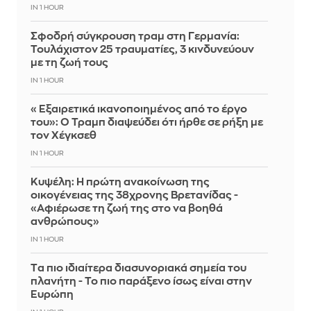
IN 1 HOUR
Σφοδρή σύγκρουση τραμ στη Γερμανία:
Τουλάχιστον 25 τραυματίες, 3 κινδυνεύουν
με τη ζωή τους
IN 1 HOUR
«Εξαιρετικά ικανοποιημένος από το έργο
του»: Ο Τραμπ διαψεύδει ότι ήρθε σε ρήξη με
τον Χέγκσεθ
IN 1 HOUR
Κυψέλη: Η πρώτη ανακοίνωση της
οικογένειας της 38χρονης Βρετανίδας -
«Αφιέρωσε τη ζωή της στο να βοηθά
ανθρώπους»
IN 1 HOUR
Tα πιο ιδιαίτερα διασυνοριακά σημεία του
πλανήτη - Το πιο παράξενο ίσως είναι στην
Ευρώπη