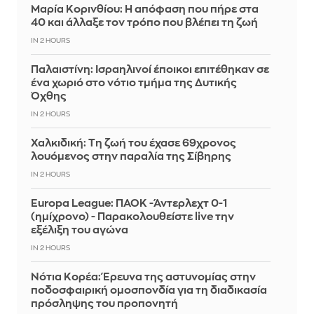
Μαρία Κορινθίου: Η απόφαση που πήρε στα
40 και άλλαξε τον τρόπο που βλέπει τη ζωή
IN 2 HOURS
Παλαιστίνη: Ισραηλινοί έποικοι επιτέθηκαν σε
ένα χωριό στο νότιο τμήμα της Δυτικής
Όχθης
IN 2 HOURS
Χαλκιδική: Τη ζωή του έχασε 69χρονος
λουόμενος στην παραλία της Σίβηρης
IN 2 HOURS
Europa League: ΠΑΟΚ -Άντερλεχτ 0-1
(ημίχρονο) - Παρακολουθείστε live την
εξέλιξη του αγώνα
IN 2 HOURS
Νότια Κορέα: Έρευνα της αστυνομίας στην
ποδοσφαιρική ομοσπονδία για τη διαδικασία
πρόσληψης του προπονητή