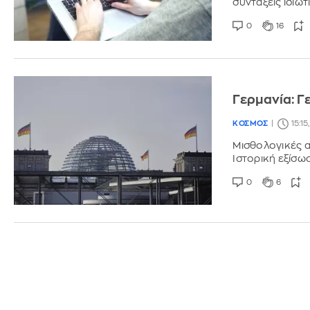
συντάξεις ιδιω
0
16
Γερμανία: Γ
ΚΟΣΜΟΣ
15:15
Μισθολογικές α
Ιστορική εξίσω
0
6