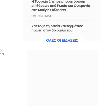
Η Τουρκία ζήτησε μπορατόριουμ
επιθέσεων από Ρωσία και Ουκρανία
στη Μαύρη Θάλασσα
ΠΡΙΝ ΑΠΌ 7 ΏΡΕΣ
Υπέταξε τη Δανία και τερμάτισε
πρώτη στον 5ο όμιλο του
Ευρωμπάσκετ U16 η Εθνική
Κορασίδων
ΟΛΕΣ ΟΙ ΕΙΔΗΣΕΙΣ
ΠΡΙΝ ΑΠΌ 7 ΏΡΕΣ
.
νία
Θετική πρόβα τζενεράλε για ΑΕΚ με
show Βιτάλις και Γκατσίνοβιτς
ΠΡΙΝ ΑΠΌ 7 ΏΡΕΣ
Ανασύρθηκε χωρίς τις αισθήσεις του
ηλικιωμένος από πηγάδι σε οικισμό
της Αλεξανδρούπολης
ΠΡΙΝ ΑΠΌ 8 ΏΡΕΣ
Μουτσινάς, Σαμαρά και Δέδες πήγαν
Μεξικό και ο πρώτος τους τάραξε