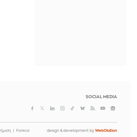
ΠΡΙΝ ΑΠΌ 8 ΏΡΕΣ
Τριάρα πριν τη ρεβάνς με τον
Παναθηναϊκό για την ΤΣΣΚΑ 1948 -
Άλλαξαν όλη την 11άδα οι Βούλγαροι
ΠΡΙΝ ΑΠΌ 8 ΏΡΕΣ
Ιβάν Σβιτάιλο: Ατύχημα στις διακοπές
του - «Θα σηκωθώ πιο δυνατός»
ΠΡΙΝ ΑΠΌ 8 ΏΡΕΣ
SOCIAL MEDIA
φήμιση
Foreca
design & development by
WebOlution