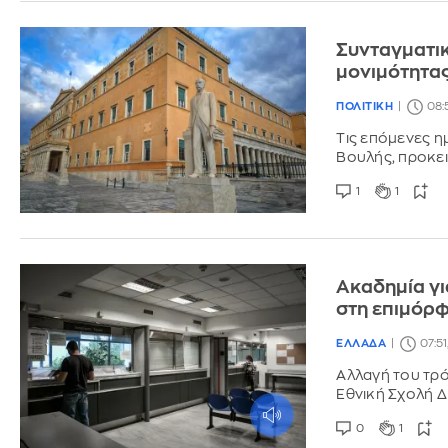
Συνταγματικ
μονιμότητα
ΠΟΛΙΤΙΚΗ
08:
Τις επόμενες η
Βουλής, προκει
1
1
Ακαδημία γι
στη επιμόρ
ΕΛΛΑΔΑ
07:51
Αλλαγή του τρ
Εθνική Σχολή Δ
0
1