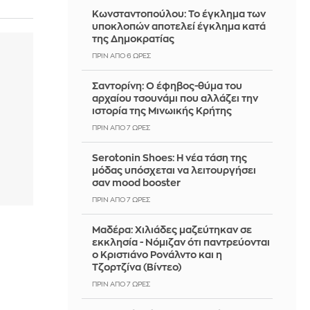
Κωνσταντοπούλου: Το έγκλημα των
υποκλοπών αποτελεί έγκλημα κατά
της Δημοκρατίας
ΠΡΙΝ ΑΠΌ 6 ΏΡΕΣ
Σαντορίνη: Ο έφηβος-θύμα του
αρχαίου τσουνάμι που αλλάζει την
ιστορία της Μινωικής Κρήτης
ΠΡΙΝ ΑΠΌ 7 ΏΡΕΣ
Serotonin Shoes: Η νέα τάση της
μόδας υπόσχεται να λειτουργήσει
σαν mood booster
ΠΡΙΝ ΑΠΌ 7 ΏΡΕΣ
Μαδέρα: Χιλιάδες μαζεύτηκαν σε
εκκλησία - Νόμιζαν ότι παντρεύονται
ο Κριστιάνο Ρονάλντο και η
Τζορτζίνα (Βίντεο)
ΠΡΙΝ ΑΠΌ 7 ΏΡΕΣ