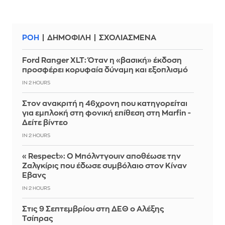
ΡΟΗ
ΔΗΜΟΦΙΛΗ
ΣΧΟΛΙΑΣΜΕΝΑ
Ford Ranger XLT: Όταν η «βασική» έκδοση
προσφέρει κορυφαία δύναμη και εξοπλισμό
IN 2 HOURS
Στον ανακριτή η 46χρονη που κατηγορείται
για εμπλοκή στη φονική επίθεση στη Marfin -
Δείτε βίντεο
IN 2 HOURS
«Respect»: Ο Μπόλντγουιν αποθέωσε την
Ζαλγκίρις που έδωσε συμβόλαιο στον Κίναν
Έβανς
IN 2 HOURS
Στις 9 Σεπτεμβρίου στη ΔΕΘ ο Αλέξης
Τσίπρας