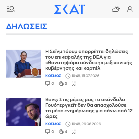
ΔΗΛΩΣΕΙΣ
Η Σεϊνμπάουμ απορρίπτει δηλώσεις
του επικεφαλής της DEA για
«θανατηφόρα σύνδεση» μεξικανικής
κυβέρνησης και καρτέλ
ΚΟΣΜΟΣ
19:48, 15.07.2026
0
5
Βανς: Στις μέρες μας το σκάνδαλο
Γουότεργκεϊτ δεν θα απασχολούσε
τα μέσα ενημέρωσης για πάνω από 12
ώρες
ΚΟΣΜΟΣ
19:48, 26.06.2026
0
4