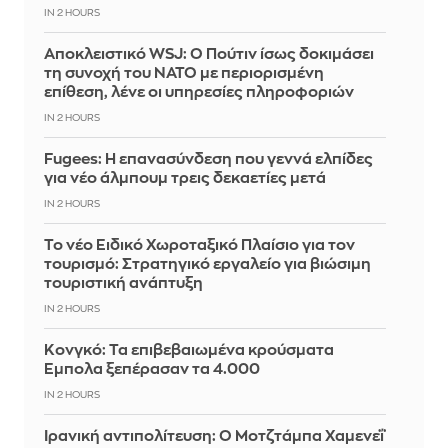
IN 2 HOURS
Αποκλειστικό WSJ: Ο Πούτιν ίσως δοκιμάσει
τη συνοχή του ΝΑΤΟ με περιορισμένη
επίθεση, λένε οι υπηρεσίες πληροφοριών
IN 2 HOURS
Fugees: Η επανασύνδεση που γεννά ελπίδες
για νέο άλμπουμ τρεις δεκαετίες μετά
IN 2 HOURS
Το νέο Ειδικό Χωροταξικό Πλαίσιο για τον
τουρισμό: Στρατηγικό εργαλείο για βιώσιμη
τουριστική ανάπτυξη
IN 2 HOURS
Κονγκό: Τα επιβεβαιωμένα κρούσματα
Έμπολα ξεπέρασαν τα 4.000
IN 2 HOURS
Ιρανική αντιπολίτευση: Ο Μοτζτάμπα Χαμενεΐ