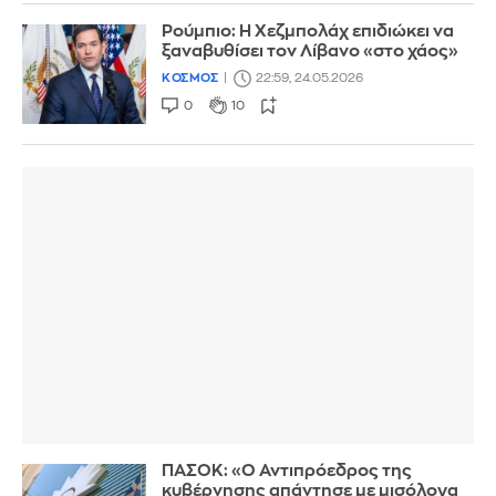
Ρούμπιο: H Χεζμπολάχ επιδιώκει να
ξαναβυθίσει τον Λίβανο «στο χάος»
ΚΟΣΜΟΣ
22:59, 24.05.2026
0
10
ΠΑΣΟΚ: «Ο Αντιπρόεδρος της
κυβέρνησης απάντησε με μισόλογα