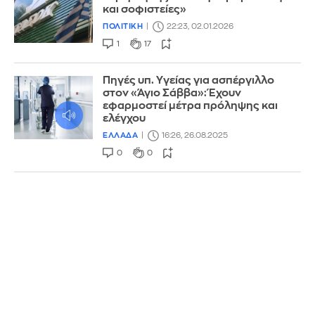
και σοφιστείες»
ΠΟΛΙΤΙΚΗ
22:23, 02.01.2026
1
17
Πηγές υπ. Υγείας για ασπέργιλλο
στον «Άγιο Σάββα»: Έχουν
εφαρμοστεί μέτρα πρόληψης και
ελέγχου
ΕΛΛΑΔΑ
16:26, 26.08.2025
0
0