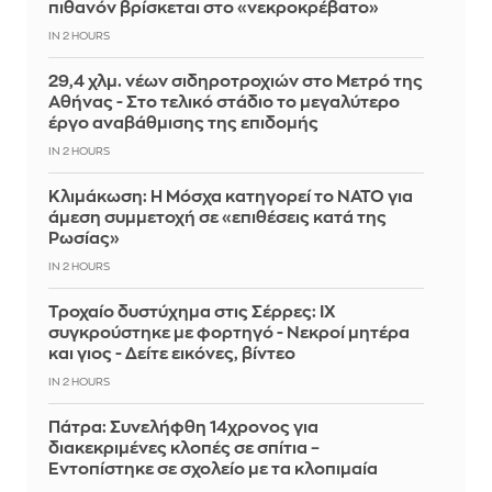
πιθανόν βρίσκεται στο «νεκροκρέβατο»
IN 2 HOURS
29,4 χλμ. νέων σιδηροτροχιών στο Μετρό της
Αθήνας - Στο τελικό στάδιο το μεγαλύτερο
έργο αναβάθμισης της επιδομής
IN 2 HOURS
Κλιμάκωση: Η Μόσχα κατηγορεί το ΝΑΤΟ για
άμεση συμμετοχή σε «επιθέσεις κατά της
Ρωσίας»
IN 2 HOURS
Τροχαίο δυστύχημα στις Σέρρες: ΙΧ
συγκρούστηκε με φορτηγό - Νεκροί μητέρα
και γιος - Δείτε εικόνες, βίντεο
IN 2 HOURS
Πάτρα: Συνελήφθη 14χρονος για
διακεκριμένες κλοπές σε σπίτια –
Εντοπίστηκε σε σχολείο με τα κλοπιμαία