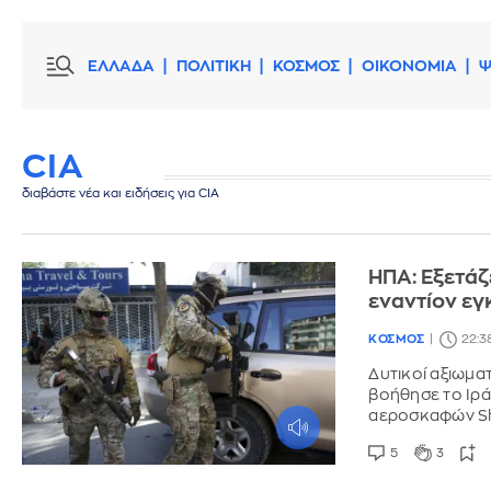
ΕΛΛΑΔΑ
ΠΟΛΙΤΙΚΗ
ΚΟΣΜΟΣ
ΟΙΚΟΝΟΜΙΑ
Ψ
CIA
διαβάστε νέα και ειδήσεις για CIA
ΗΠΑ: Εξετάζ
εναντίον εγ
ΚΟΣΜΟΣ
22:3
Δυτικοί αξιωμα
βοήθησε το Ιρά
αεροσκαφών S
5
3