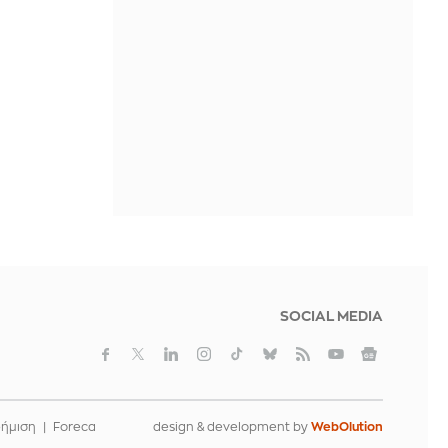
Μουντιάλ
ΠΡΙΝ ΑΠΌ 2 ΜΈΡΕΣ
Ιταλία: Και οι 27 μεγάλες πόλεις
τίθενται στο υψηλότερο επίπεδο
συναγερμού λόγω καύσωνα
ΠΡΙΝ ΑΠΌ 2 ΜΈΡΕΣ
SOCIAL MEDIA
φήμιση
Foreca
design & development by
WebOlution