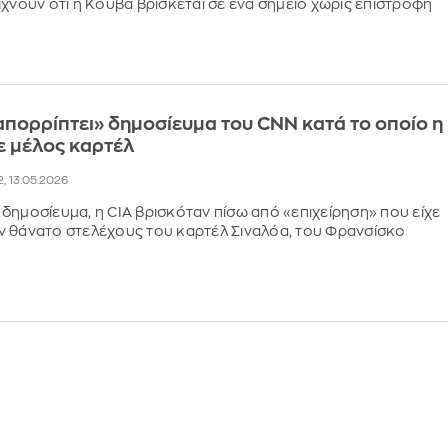
ίχνουν ότι η Κούβα βρίσκεται σε ένα σημείο χωρίς επιστροφή
απορρίπτει» δημοσίευμα του CNN κατά το οποίο η
ε μέλος καρτέλ
2, 13.05.2026
δημοσίευμα, η CIA βρισκόταν πίσω από «επιχείρηση» που είχε
 θάνατο στελέχους του καρτέλ Σιναλόα, του Φρανσίσκο