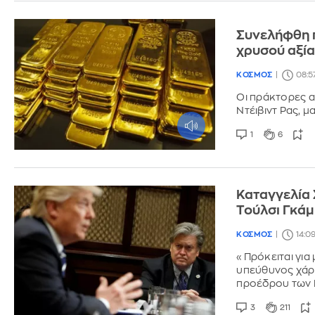
Συνελήφθη 
χρυσού αξία
ΚΟΣΜΟΣ
08:5
Οι πράκτορες α
Ντέιβιντ Ρας, μ
1
6
Καταγγελία 
Τούλσι Γκά
ΚΟΣΜΟΣ
14:0
«Πρόκειται για
υπεύθυνος χάρα
προέδρου των
3
211