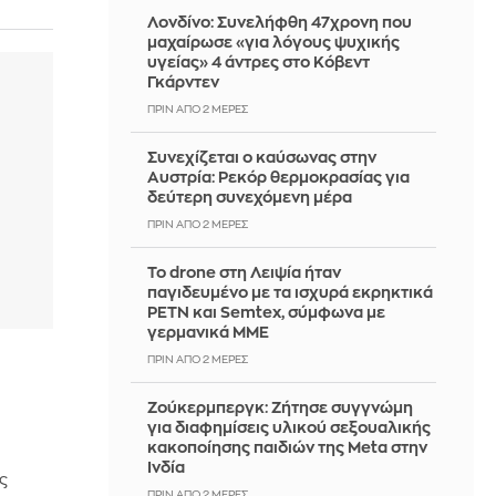
Λονδίνο: Συνελήφθη 47χρονη που
μαχαίρωσε «για λόγους ψυχικής
υγείας» 4 άντρες στο Κόβεντ
Γκάρντεν
ΠΡΙΝ ΑΠΌ 2 ΜΈΡΕΣ
Συνεχίζεται ο καύσωνας στην
Αυστρία: Ρεκόρ θερμοκρασίας για
δεύτερη συνεχόμενη μέρα
ΠΡΙΝ ΑΠΌ 2 ΜΈΡΕΣ
Το drone στη Λειψία ήταν
παγιδευμένο με τα ισχυρά εκρηκτικά
PETN και Semtex, σύμφωνα με
γερμανικά ΜΜΕ
ΠΡΙΝ ΑΠΌ 2 ΜΈΡΕΣ
Ζούκερμπεργκ: Ζήτησε συγγνώμη
για διαφημίσεις υλικού σεξουαλικής
κακοποίησης παιδιών της Meta στην
Ινδία
ης
ΠΡΙΝ ΑΠΌ 2 ΜΈΡΕΣ