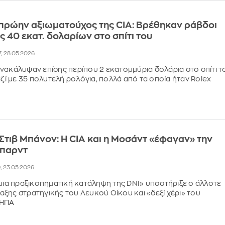
πρώην αξιωματούχος της CIA: Βρέθηκαν ράβδοι
ς 40 εκατ. δολαρίων στο σπίτι του
7, 28.05.2026
νακάλυψαν επίσης περίπου 2 εκατομμύρια δολάρια στο σπίτι τ
αζί με 35 πολυτελή ρολόγια, πολλά από τα οποία ήταν Rolex
Στιβ Μπάνον: Η CIA και η Μοσάντ «έφαγαν» την
μπαρντ
9, 23.05.2026
 μια πραξικοπηματική κατάληψη της DNI» υποστήριξε ο άλλοτε
ξης στρατηγικής του Λευκού Οίκου και «δεξί χέρι» του
 ΗΠΑ