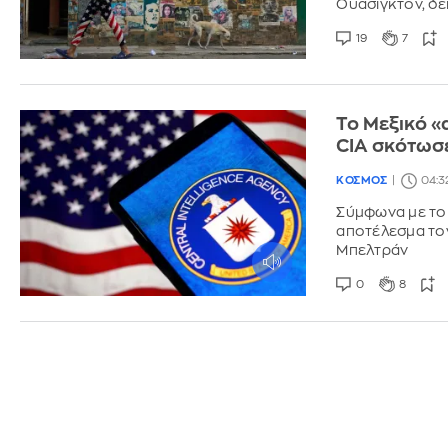
Ουάσιγκτον, δε
19
7
Το Μεξικό «
CIA σκότωσ
ΚΟΣΜΟΣ
04:3
Σύμφωνα με το 
αποτέλεσμα τον
Μπελτράν
0
8