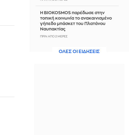
Η BIOKOSMOS παρέδωσε στην
τοπική κοινωνία το ανακαινισμένο
γήπεδο μπάσκετ του Πλατάνου
Ναυπακτίας
ΠΡΙΝ ΑΠΌ 2 ΜΈΡΕΣ
Πριγκίπισσα Ευγενία: Γιατί επέλεξε
ΟΛΕΣ ΟΙ ΕΙΔΗΣΕΙΣ
να γεννήσει το τρίτο της παιδί στην
Πορτογαλία και όχι στη Βρετανία;
ΠΡΙΝ ΑΠΌ 2 ΜΈΡΕΣ
Στην Αθήνα για τον Παναθηναϊκό ο
Λιβάι Γκαρσία, βλέπει το βράδυ το
ματς με ΤΣΣΚΑ 1948
ΠΡΙΝ ΑΠΌ 2 ΜΈΡΕΣ
Οριοθετήθηκε η φωτιά κοντά στη
ΒΙ.ΠΕ Κορωπίου - Βίντεο
ΠΡΙΝ ΑΠΌ 2 ΜΈΡΕΣ