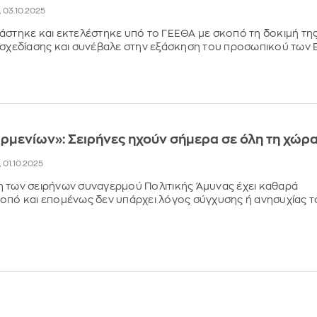
, 03.10.2025
άστηκε και εκτελέστηκε υπό το ΓΕΕΘΑ με σκοπό τη δοκιμή τη
 σχεδίασης και συνέβαλε στην εξάσκηση του προσωπικού των 
μενίων»: Σειρήνες ηχούν σήμερα σε όλη τη χώρ
, 01.10.2025
 των σειρήνων συναγερμού Πολιτικής Άμυνας έχει καθαρά
οπό και επομένως δεν υπάρχει λόγος σύγχυσης ή ανησυχίας τ