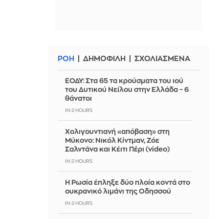
ΡΟΗ
ΔΗΜΟΦΙΛΗ
ΣΧΟΛΙΑΣΜΕΝΑ
ΕΟΔΥ: Στα 65 τα κρούσματα του ιού
του Δυτικού Νείλου στην Ελλάδα – 6
θάνατοι
IN 2 HOURS
Χολιγουντιανή «απόβαση» στη
Μύκονο: Νικόλ Κίντμαν, Ζόε
Σαλντάνα και Κέιτι Πέρι (video)
IN 2 HOURS
Η Ρωσία έπληξε δύο πλοία κοντά στο
ουκρανικό λιμάνι της Οδησσού
IN 2 HOURS