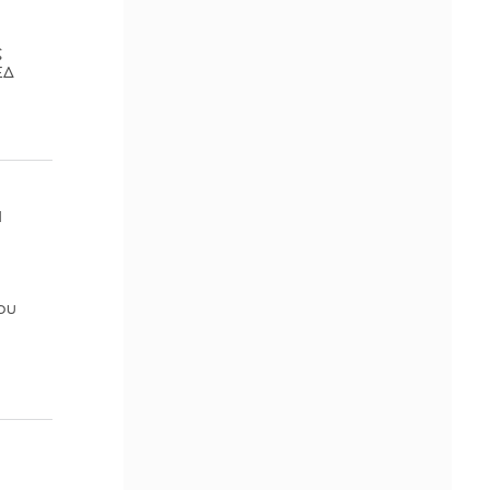
ς
ΕΔ
α
ου