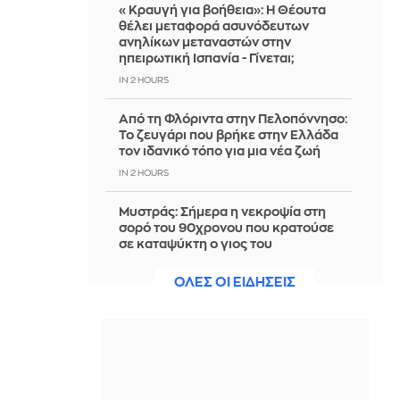
«Κραυγή για βοήθεια»: Η Θέουτα
θέλει μεταφορά ασυνόδευτων
ανηλίκων μεταναστών στην
ηπειρωτική Ισπανία - Γίνεται;
IN 2 HOURS
Από τη Φλόριντα στην Πελοπόννησο:
Το ζευγάρι που βρήκε στην Ελλάδα
τον ιδανικό τόπο για μια νέα ζωή
IN 2 HOURS
Mυστράς: Σήμερα η νεκροψία στη
σορό του 90χρονου που κρατούσε
σε καταψύκτη ο γιος του
IN 2 HOURS
ΟΛΕΣ ΟΙ ΕΙΔΗΣΕΙΣ
Η κόρη του Τομ Κρουζ και της Κέιτι
Χολμς βγαίνει από τη σκιά τους - Το
θεατρικό της ντεμπούτο
IN 2 HOURS
3 νεκροί από ρωσικούς