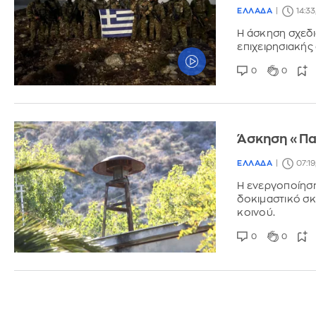
ΕΛΛΑΔΑ
14:33
Η άσκηση σχεδι
επιχειρησιακής
0
0
Άσκηση «Παρ
ΕΛΛΑΔΑ
07:19
Η ενεργοποίηση
δοκιμαστικό σκ
κοινού.
0
0