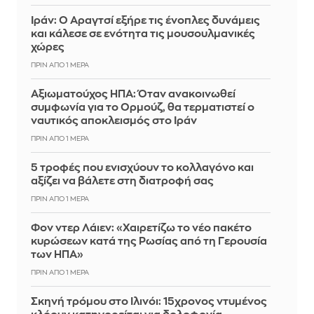
Ιράν: Ο Αραγτσί εξήρε τις ένοπλες δυνάμεις
και κάλεσε σε ενότητα τις μουσουλμανικές
χώρες
ΠΡΙΝ ΑΠΌ 1 ΜΈΡΑ
Αξιωματούχος ΗΠΑ: Όταν ανακοινωθεί
συμφωνία για το Ορμούζ, θα τερματιστεί ο
ναυτικός αποκλεισμός στο Ιράν
ΠΡΙΝ ΑΠΌ 1 ΜΈΡΑ
5 τροφές που ενισχύουν το κολλαγόνο και
αξίζει να βάλετε στη διατροφή σας
ΠΡΙΝ ΑΠΌ 1 ΜΈΡΑ
Φον ντερ Λάιεν: «Χαιρετίζω το νέο πακέτο
κυρώσεων κατά της Ρωσίας από τη Γερουσία
των ΗΠΑ»
ΠΡΙΝ ΑΠΌ 1 ΜΈΡΑ
Σκηνή τρόμου στο Ιλινόι: 15χρονος ντυμένος