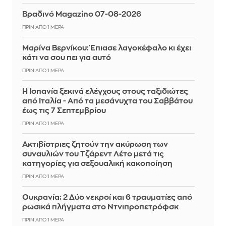
Βραδινό Magazino 07-08-2026
ΠΡΙΝ ΑΠΌ 1 ΜΈΡΑ
Μαρίνα Βερνίκου: Έπιασε λαγοκέφαλο κι έχει
κάτι να σου πει για αυτό
ΠΡΙΝ ΑΠΌ 1 ΜΈΡΑ
Η Ισπανία ξεκινά ελέγχους στους ταξιδιώτες
από Ιταλία - Από τα μεσάνυχτα του Σαββάτου
έως τις 7 Σεπτεμβρίου
ΠΡΙΝ ΑΠΌ 1 ΜΈΡΑ
Ακτιβίστριες ζητούν την ακύρωση των
συναυλιών του Τζάρεντ Λέτο μετά τις
κατηγορίες για σεξουαλική κακοποίηση
ΠΡΙΝ ΑΠΌ 1 ΜΈΡΑ
Ουκρανία: 2 Δύο νεκροί και 6 τραυματίες από
ρωσικά πλήγματα στο Ντνιπροπετρόφσκ
ΠΡΙΝ ΑΠΌ 1 ΜΈΡΑ