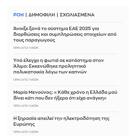
ΡΟΗ
ΔΗΜΟΦΙΛΗ
ΣΧΟΛΙΑΣΜΕΝΑ
Άνοιξε ξανά το σύστημα ΕΑΕ 2025 για
διορθώσεις και συμπληρώσεις στοιχείων από
τους παραγωγούς
ΠΡΙΝ ΑΠΌ 1 ΜΈΡΑ
Yπό έλεγχο η φωτιά σε κατάστημα στον
Άλιμο: Εκκενώθηκε προληπτικά
πολυκατοικία λόγω των καπνών
ΠΡΙΝ ΑΠΌ 1 ΜΈΡΑ
Μαρία Μενούνος: «Κάθε χρόνο η Ελλάδα μού
δίνει κάτι που δεν ήξερα ότι είχα ανάγκη»
ΠΡΙΝ ΑΠΌ 1 ΜΈΡΑ
Η ξηρασία απειλεί την ηλεκτροδότηση της
Ευρώπης
ΠΡΙΝ ΑΠΌ 1 ΜΈΡΑ