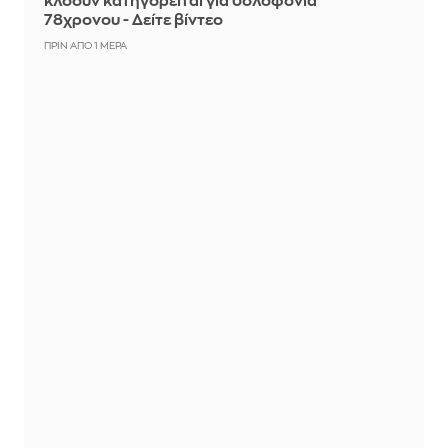
κλόουν κατηγορείται για δολοφονία
78χρονου - Δείτε βίντεο
ΠΡΙΝ ΑΠΌ 1 ΜΈΡΑ