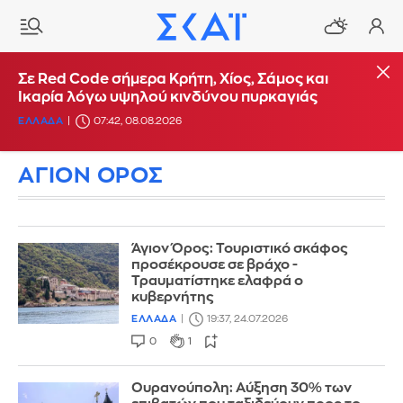
Σε Red Code σήμερα Κρήτη, Χίος, Σάμος και
Ικαρία λόγω υψηλού κινδύνου πυρκαγιάς
ΕΛΛΑΔΑ
07:42, 08.08.2026
ΑΓΙΟΝ ΟΡΟΣ
Άγιον Όρος: Τουριστικό σκάφος
προσέκρουσε σε βράχο -
Τραυματίστηκε ελαφρά ο
κυβερνήτης
ΕΛΛΑΔΑ
19:37, 24.07.2026
0
1
Ουρανούπολη: Αύξηση 30% των