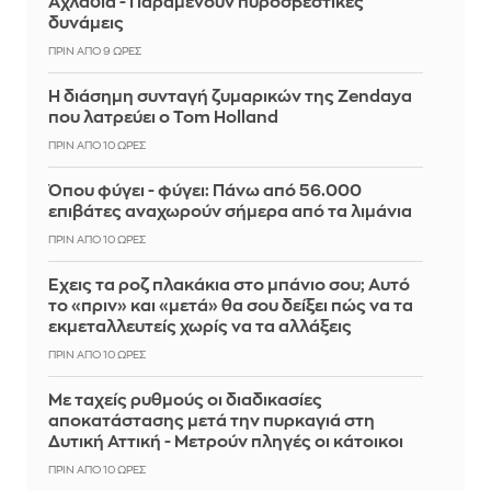
Αχλάδια - Παραμένουν πυροσβεστικές
δυνάμεις
ΠΡΙΝ ΑΠΌ 9 ΏΡΕΣ
Η διάσημη συνταγή ζυμαρικών της Zendaya
που λατρεύει ο Tom Holland
ΠΡΙΝ ΑΠΌ 10 ΏΡΕΣ
Όπου φύγει - φύγει: Πάνω από 56.000
επιβάτες αναχωρούν σήμερα από τα λιμάνια
ΠΡΙΝ ΑΠΌ 10 ΏΡΕΣ
Έχεις τα ροζ πλακάκια στο μπάνιο σου; Αυτό
το «πριν» και «μετά» θα σου δείξει πώς να τα
εκμεταλλευτείς χωρίς να τα αλλάξεις
ΠΡΙΝ ΑΠΌ 10 ΏΡΕΣ
Με ταχείς ρυθμούς οι διαδικασίες
αποκατάστασης μετά την πυρκαγιά στη
Δυτική Αττική - Μετρούν πληγές οι κάτοικοι
ΠΡΙΝ ΑΠΌ 10 ΏΡΕΣ