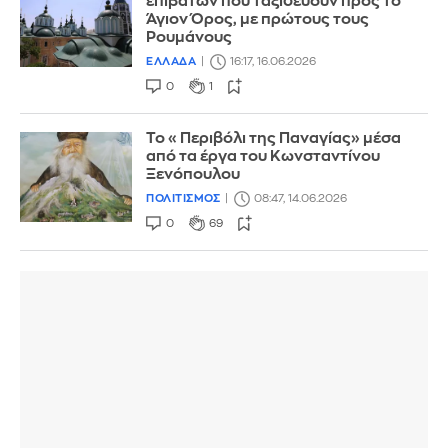
επιβατών που ταξιδεύουν προς το
Άγιον Όρος, με πρώτους τους
Ρουμάνους
ΕΛΛΑΔΑ
16:17, 16.06.2026
0
1
Το «Περιβόλι της Παναγίας» μέσα
από τα έργα του Κωνσταντίνου
Ξενόπουλου
ΠΟΛΙΤΙΣΜΟΣ
08:47, 14.06.2026
0
69