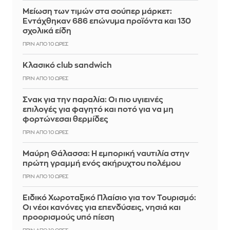
Μείωση των τιμών στα σούπερ μάρκετ:
Εντάχθηκαν 686 επώνυμα προϊόντα και 130
σχολικά είδη
ΠΡΙΝ ΑΠΌ 10 ΏΡΕΣ
Κλασικό club sandwich
ΠΡΙΝ ΑΠΌ 10 ΏΡΕΣ
Σνακ για την παραλία: Οι πιο υγιεινές
επιλογές για φαγητό και ποτό για να μη
φορτώνεσαι θερμίδες
ΠΡΙΝ ΑΠΌ 10 ΏΡΕΣ
Μαύρη Θάλασσα: Η εμπορική ναυτιλία στην
πρώτη γραμμή ενός ακήρυχτου πολέμου
ΠΡΙΝ ΑΠΌ 10 ΏΡΕΣ
Ειδικό Χωροταξικό Πλαίσιο για τον Τουρισμό:
Οι νέοι κανόνες για επενδύσεις, νησιά και
προορισμούς υπό πίεση