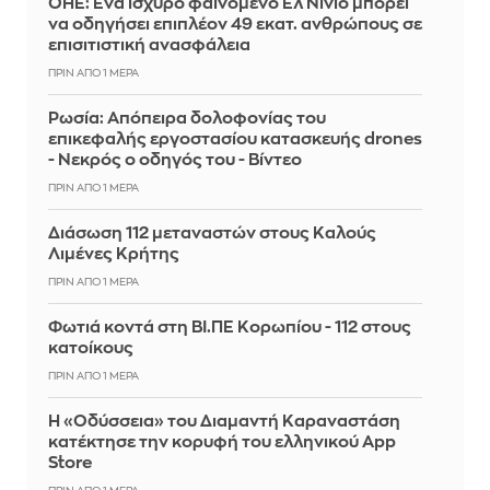
ΟΗΕ: Ένα ισχυρό φαινόμενο Ελ Νίνιο μπορεί
να οδηγήσει επιπλέον 49 εκατ. ανθρώπους σε
επισιτιστική ανασφάλεια
ΠΡΙΝ ΑΠΌ 1 ΜΈΡΑ
Ρωσία: Απόπειρα δολοφονίας του
επικεφαλής εργοστασίου κατασκευής drones
- Νεκρός ο οδηγός του - Βίντεο
ΠΡΙΝ ΑΠΌ 1 ΜΈΡΑ
Διάσωση 112 μεταναστών στους Καλούς
Λιμένες Κρήτης
ΠΡΙΝ ΑΠΌ 1 ΜΈΡΑ
Φωτιά κοντά στη ΒΙ.ΠΕ Κορωπίου - 112 στους
κατοίκους
ΠΡΙΝ ΑΠΌ 1 ΜΈΡΑ
Η «Οδύσσεια» του Διαμαντή Καραναστάση
κατέκτησε την κορυφή του ελληνικού App
Store