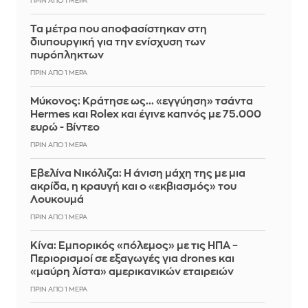
ΠΡΙΝ ΑΠΌ 1 ΜΈΡΑ
Τα μέτρα που αποφασίστηκαν στη
διυπουργική για την ενίσχυση των
πυρόπληκτων
ΠΡΙΝ ΑΠΌ 1 ΜΈΡΑ
Μύκονος: Κράτησε ως... «εγγύηση» τσάντα
Hermes και Rolex και έγινε καπνός με 75.000
ευρώ - Βίντεο
ΠΡΙΝ ΑΠΌ 1 ΜΈΡΑ
Εβελίνα Νικόλιζα: Η άνιση μάχη της με μια
ακρίδα, η κραυγή και ο «εκβιασμός» του
Λουκουμά
ΠΡΙΝ ΑΠΌ 1 ΜΈΡΑ
Κίνα: Εμπορικός «πόλεμος» με τις ΗΠΑ –
Περιορισμοί σε εξαγωγές για drones και
«μαύρη λίστα» αμερικανικών εταιρειών
ΠΡΙΝ ΑΠΌ 1 ΜΈΡΑ