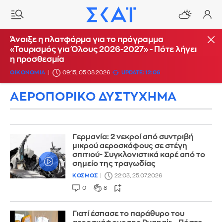
Άνοιξε η πλατφόρμα για το πρόγραμμα
«Τουρισμός για Όλους 2026-2027» - Πότε λήγει
η προσθεσμία
ΟΙΚΟΝΟΜΙΑ
09:15, 05.08.2026
UPDATE: 12:06
ΑΕΡΟΠΟΡΙΚΟ ΔΥΣΤΥΧΗΜΑ
Γερμανία: 2 νεκροί από συντριβή
μικρού αεροσκάφους σε στέγη
σπιτιού- Συγκλονιστικά καρέ από το
σημείο της τραγωδίας
ΚΟΣΜΟΣ
22:03, 25.07.2026
0
8
Γιατί έσπασε το παράθυρο του