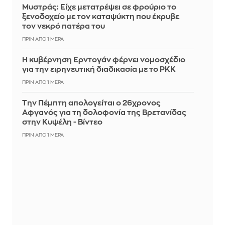
Mυστράς: Είχε μετατρέψει σε φρούριο το
ξενοδοχείο με τον καταψύκτη που έκρυβε
τον νεκρό πατέρα του
ΠΡΙΝ ΑΠΌ 1 ΜΈΡΑ
Η κυβέρνηση Ερντογάν φέρνει νομοσχέδιο
για την ειρηνευτική διαδικασία με το PKK
ΠΡΙΝ ΑΠΌ 1 ΜΈΡΑ
Την Πέμπτη απολογείται ο 26χρονος
Αφγανός για τη δολοφονία της Βρετανίδας
στην Κυψέλη - Βίντεο
ΠΡΙΝ ΑΠΌ 1 ΜΈΡΑ