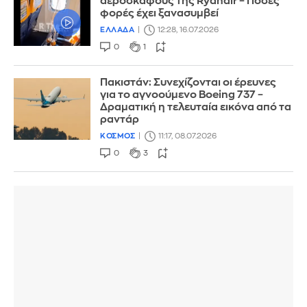
αεροσκάφους της Ryanair – Πόσες
φορές έχει ξανασυμβεί
ΕΛΛΑΔΑ
12:28, 16.07.2026
0
1
Πακιστάν: Συνεχίζονται οι έρευνες
για το αγνοούμενο Boeing 737 –
Δραματική η τελευταία εικόνα από τα
ραντάρ
ΚΟΣΜΟΣ
11:17, 08.07.2026
0
3