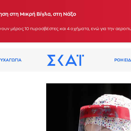
ση στη Μικρή Βίγλα, στη Νάξο
ουν μέρος 10 πυροσβέστες και 4 οχήματα, ενώ για την αεροπ
ΥΧΑΓΩΓΙΑ
ΡΟΗ ΕΙ