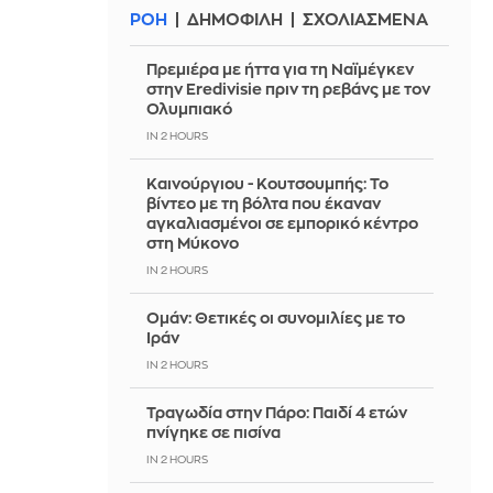
ΡΟΗ
ΔΗΜΟΦΙΛΗ
ΣΧΟΛΙΑΣΜΕΝΑ
Πρεμιέρα με ήττα για τη Ναϊμέγκεν
στην Eredivisie πριν τη ρεβάνς με τον
Ολυμπιακό
IN 2 HOURS
Καινούργιου - Κουτσουμπής: Το
βίντεο με τη βόλτα που έκαναν
αγκαλιασμένοι σε εμπορικό κέντρο
στη Μύκονο
IN 2 HOURS
Ομάν: Θετικές οι συνομιλίες με το
Ιράν
IN 2 HOURS
Τραγωδία στην Πάρο: Παιδί 4 ετών
πνίγηκε σε πισίνα
IN 2 HOURS