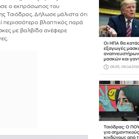
ωσε ο εκπρόσωπος του
ς Τσιόδρας. Δήλωσε μάλιστα ότι
ί περισσότερο βλαπτικός παρά
άσκες με βαλβίδα ανέφερε
νες.
Οι ΗΠΑ θα κατά
εξαγωγές μασκ
αναπνευστήρων
μασκών και γαν
06:35, 09.04.202
Τσιόδρας: Ο ΠΟΥ
για σημαντικού
κινδύνους από 