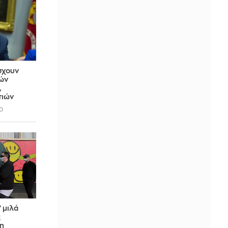
σχουν
ών
,
τιών
0
 μιλά
ς
τη