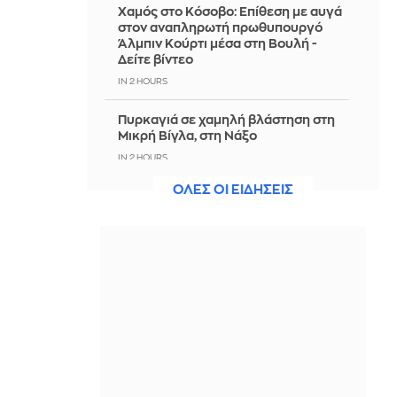
Χαμός στο Κόσοβο: Επίθεση με αυγά
στον αναπληρωτή πρωθυπουργό
Άλμπιν Κούρτι μέσα στη Βουλή -
Δείτε βίντεο
IN 2 HOURS
Πυρκαγιά σε χαμηλή βλάστηση στη
Μικρή Βίγλα, στη Νάξο
IN 2 HOURS
ΟΛΕΣ ΟΙ ΕΙΔΗΣΕΙΣ
Εξαρθρώθηκε ομάδα που διακινούσε
ναρκωτικά στην Αθήνα και στην
Πανεπιστημιούπολη Ζωγράφου
IN 2 HOURS
«Nonna Maxxing», η τάση που
μετατρέπει τις ντουλάπες των
γιαγιάδων μας στη νέα fashion
αναφορά του καλοκαιριού;
IN 1 HOUR
«Ψήθηκαν» Βόρεια Ελλάδα και