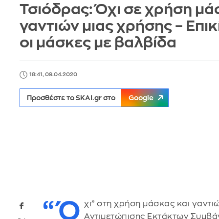
Τσιόδρας: Όχι σε χρήση μά
γαντιών μιας χρήσης – Επι
οι μάσκες με βαλβίδα
18:41, 09.04.2020
Προσθέστε το SKAI.gr στο
Google
“Ό
χι” στη χρήση μάσκας και γαντι
Αντιμετώπισης Εκτάκτων Συμβά