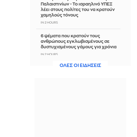
Παλαιστινίων - Το ισραηλινό ΥΠΕΞ
λέει στους πολίτες του να κρατούν
χαμηλούς τόνους
IN 2 HOURS
6 ψέματα που κρατούν τους
ανθρώπους εγκλωβισμένους σε
δυστυχισμένους γάμους για χρόνια
IN 2 HOURS
ΟΛΕΣ ΟΙ ΕΙΔΗΣΕΙΣ
ΣΥΡΙΖΑ: Να αποσυρθούν οι Patriot
από τη Σαουδική Αραβία
IN 2 HOURS
Επιταχύνει ο Σαμαράς - Τον
Σεπτέμβριο πατάει το κουμπί
IN 1 HOUR
Ο Πέδρι έβαψε πλατινέ τα μαλλιά του
τηρώντας την υπόσχεσή του
IN 1 HOUR