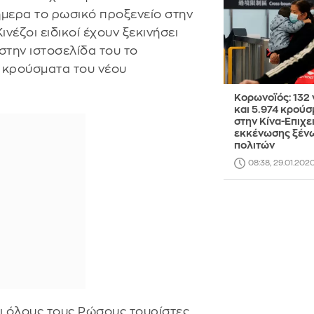
ήμερα το ρωσικό προξενείο στην
νέζοι ειδικοί έχουν ξεκινήσει
στην ιστοσελίδα του το
ι κρούσματα του νέου
Κορωνοϊός: 132 
και 5.974 κρού
στην Κίνα-Επιχε
εκκένωσης ξέν
πολιτών
08:38, 29.01.202
ει όλους τους Ρώσους τουρίστες