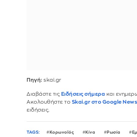
Πηγή:
skai.gr
Διαβάστε τις
Ειδήσεις σήμερα
και ενημερω
Ακολουθήστε το
Skai.gr στο Google New
ειδήσεις.
TAGS:
Κορωνοϊός
Κίνα
Ρωσία
Ε