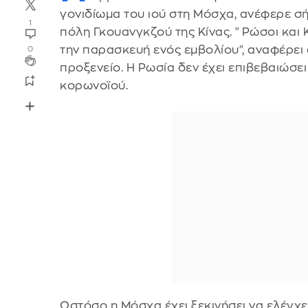
γονιδίωμα του ιού στη Μόσχα, ανέφερε σ
1
πόλη Γκουανγκζού της Κίνας. "Ρώσοι και Κι
την παρασκευή ενός εμβολίου", αναφέρει 
0
προξενείο. Η Ρωσία δεν έχει επιβεβαιώσε
κορωνοϊού.
Ωστόσο η Μόσχα έχει ξεκινήσει να ελέγχ