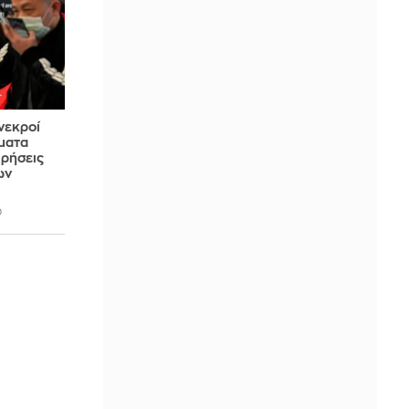
νεκροί
σματα
ιρήσεις
ων
0