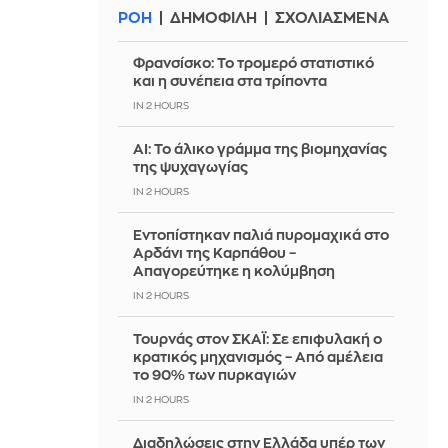
ΡΟΗ
ΔΗΜΟΦΙΛΗ
ΣΧΟΛΙΑΣΜΕΝΑ
Φρανσίσκο: Το τρομερό στατιστικό
και η συνέπεια στα τρίποντα
IN 2 HOURS
AI: Το άλικο γράμμα της βιομηχανίας
της ψυχαγωγίας
IN 2 HOURS
Εντοπίστηκαν παλιά πυρομαχικά στο
Αρδάνι της Καρπάθου –
Απαγορεύτηκε η κολύμβηση
IN 2 HOURS
Τουρνάς στον ΣΚΑΪ: Σε επιφυλακή ο
κρατικός μηχανισμός – Από αμέλεια
το 90% των πυρκαγιών
IN 2 HOURS
Διαδηλώσεις στην Ελλάδα υπέρ των