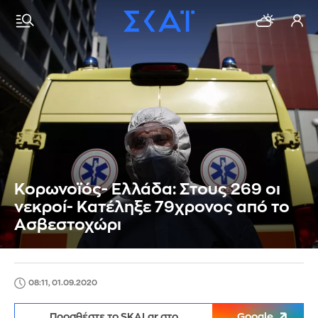
Κορωνοϊός- Ελλάδα: Στους 269 οι
νεκροί- Κατέληξε 79χρονος από το
Ασβεστοχώρι
08:11, 01.09.2020
Προσθέστε το SKAI.gr στο
Google