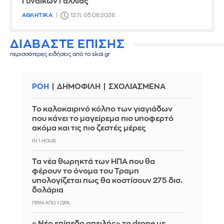
Γυναικών Γαλλίας
ΑΘΛΗΤΙΚΑ
12:11, 05.08.2026
ΔΙΑΒΑΣΤΕ ΕΠΙΣΗΣ
περισσότερες ειδήσεις από το skai.gr
ΡΟΗ
ΔΗΜΟΦΙΛΗ
ΣΧΟΛΙΑΣΜΕΝΑ
Το καλοκαιρινό κόλπο των γιαγιάδων
που κάνει το μαγείρεμα πιο υποφερτό
ακόμα και τις πιο ζεστές μέρες
IN 1 HOUR
Τα νέα θωρηκτά των ΗΠΑ που θα
φέρουν το όνομα του Τραμπ
υπολογίζεται πως θα κοστίσουν 275 δισ.
δολάρια
ΠΡΙΝ ΑΠΌ 1 ΏΡΑ
«Νέο επίπεδο απειλής» το drone με