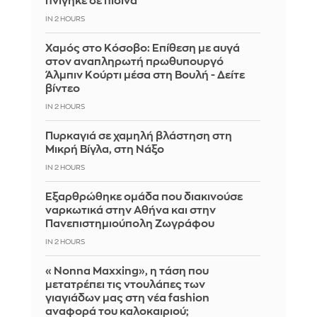
πνίγηκε σε πισίνα
IN 2 HOURS
Χαμός στο Κόσοβο: Επίθεση με αυγά
στον αναπληρωτή πρωθυπουργό
Άλμπιν Κούρτι μέσα στη Βουλή - Δείτε
βίντεο
IN 2 HOURS
Πυρκαγιά σε χαμηλή βλάστηση στη
Μικρή Βίγλα, στη Νάξο
IN 2 HOURS
Εξαρθρώθηκε ομάδα που διακινούσε
ναρκωτικά στην Αθήνα και στην
Πανεπιστημιούπολη Ζωγράφου
IN 2 HOURS
«Nonna Maxxing», η τάση που
μετατρέπει τις ντουλάπες των
γιαγιάδων μας στη νέα fashion
αναφορά του καλοκαιριού;