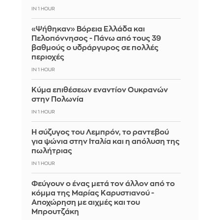
IN 1 HOUR
«Ψήθηκαν» Βόρεια Ελλάδα και
Πελοπόννησος - Πάνω από τους 39
βαθμούς ο υδράργυρος σε πολλές
περιοχές
IN 1 HOUR
Κύμα επιθέσεων εναντίον Ουκρανών
στην Πολωνία
IN 1 HOUR
Η σύζυγος του Λεμπρόν, το ραντεβού
για ψώνια στην Ιταλία και η απόλυση της
πωλήτριας
IN 1 HOUR
Φεύγουν ο ένας μετά τον άλλον από το
κόμμα της Μαρίας Καρυστιανού -
Αποχώρηση με αιχμές και του
Μπρουτζάκη