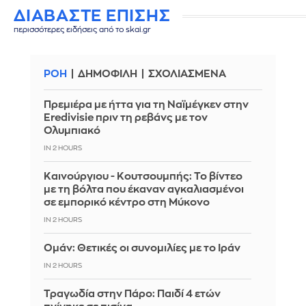
ΔΙΑΒΑΣΤΕ ΕΠΙΣΗΣ
περισσότερες ειδήσεις από το skai.gr
ΡΟΗ
ΔΗΜΟΦΙΛΗ
ΣΧΟΛΙΑΣΜΕΝΑ
Πρεμιέρα με ήττα για τη Ναϊμέγκεν στην
Eredivisie πριν τη ρεβάνς με τον
Ολυμπιακό
IN 2 HOURS
Καινούργιου - Κουτσουμπής: Το βίντεο
με τη βόλτα που έκαναν αγκαλιασμένοι
σε εμπορικό κέντρο στη Μύκονο
IN 2 HOURS
Ομάν: Θετικές οι συνομιλίες με το Ιράν
IN 2 HOURS
Τραγωδία στην Πάρο: Παιδί 4 ετών