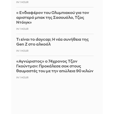
IN 1 HOUR
«Ενδιαφέρον του Ολυμπιακού για τον
αριστερό μπακ της Σασουόλο, Τζος
Ντόιγκ»
IN 1 HOUR
Τι είναι το daycap; Η νέα συνήθεια της
Gen Z στο αλκοόλ
IN 1 HOUR
«Αγνώριστος» ο 74χρονος Τζον
Γκούντμαν: Προκάλεσε σοκ στους
θαυμαστές του με την απώλεια 90 κιλών
IN 1 HOUR