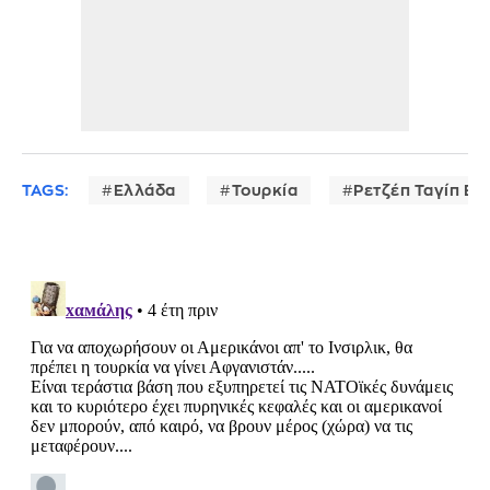
TAGS:
Ελλάδα
Τουρκία
Ρετζέπ Ταγίπ Ερ