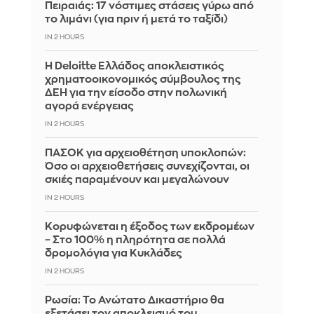
Πειραιάς: 17 νόστιμες στάσεις γύρω από
το λιμάνι (για πριν ή μετά το ταξίδι)
IN 2 HOURS
Η Deloitte Ελλάδος αποκλειστικός
χρηματοοικονομικός σύμβουλος της
ΔΕΗ για την είσοδο στην πολωνική
αγορά ενέργειας
IN 2 HOURS
ΠΑΣΟΚ για αρχειοθέτηση υποκλοπών:
Όσο οι αρχειοθετήσεις συνεχίζονται, οι
σκιές παραμένουν και μεγαλώνουν
IN 2 HOURS
Κορυφώνεται η έξοδος των εκδρομέων
– Στο 100% η πληρότητα σε πολλά
δρομολόγια για Κυκλάδες
IN 2 HOURS
Ρωσία: Το Ανώτατο Δικαστήριο θα
εξετάσει τον αποκλεισμό του