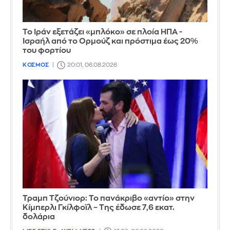
Το Ιράν εξετάζει «μπλόκο» σε πλοία ΗΠΑ -
Ισραήλ από το Ορμούζ και πρόστιμα έως 20%
του φορτίου
ΚΟΣΜΟΣ
20:01, 06.08.2026
Τραμπ Τζούνιορ: Το πανάκριβο «αντίο» στην
Κίμπερλι Γκίλφοϊλ – Της έδωσε 7,6 εκατ.
δολάρια