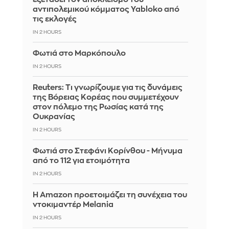
αντιπολεμικού κόμματος Yabloko από
τις εκλογές
IN 2 HOURS
Φωτιά στο Μαρκόπουλο
IN 2 HOURS
Reuters: Τι γνωρίζουμε για τις δυνάμεις
της Βόρειας Κορέας που συμμετέχουν
στον πόλεμο της Ρωσίας κατά της
Ουκρανίας
IN 2 HOURS
Φωτιά στο Στεφάνι Κορίνθου - Μήνυμα
από το 112 για ετοιμότητα
IN 2 HOURS
Η Amazon προετοιμάζει τη συνέχεια του
ντοκιμαντέρ Melania
IN 2 HOURS