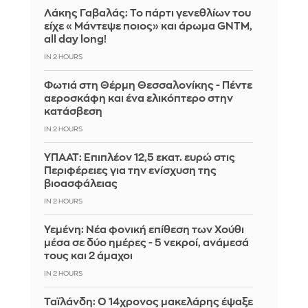
Λάκης Γαβαλάς: Το πάρτι γενεθλίων του
είχε «Μάντεψε ποιος» και άρωμα GNTM,
all day long!
IN 2 HOURS
Φωτιά στη Θέρμη Θεσσαλονίκης - Πέντε
αεροσκάφη και ένα ελικόπτερο στην
κατάσβεση
IN 2 HOURS
ΥΠΑΑΤ: Επιπλέον 12,5 εκατ. ευρώ στις
Περιφέρειες για την ενίσχυση της
βιοασφάλειας
IN 2 HOURS
Υεμένη: Νέα φονική επίθεση των Χούθι
μέσα σε δύο ημέρες - 5 νεκροί, ανάμεσά
τους και 2 άμαχοι
IN 2 HOURS
Ταϊλάνδη: Ο 14χρονος μακελάρης έψαξε