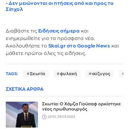
- Δεν μειώνονται οι πτήσεις από και προς το
Σίπχολ
Διαβάστε τις
Ειδήσεις σήμερα
και
ενημερωθείτε για τα πρόσφατα νέα.
Ακολουθήστε το
Skai.gr στο Google News
και
μάθετε πρώτοι όλες τις ειδήσεις.
TAGS:
Σκωτία
φυλακή
σύζυγος
π
ΣΧΕΤΙΚΑ ΑΡΘΡΑ
Σκωτία: Ο Χάμζα Γιούσαφ ορκίστηκε
νέος πρωθυπουργός
22:10, 29.03.2023