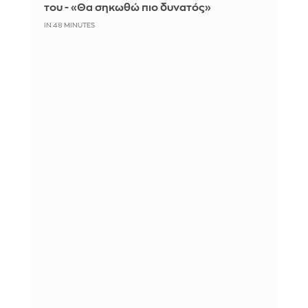
του - «Θα σηκωθώ πιο δυνατός»
IN 48 MINUTES