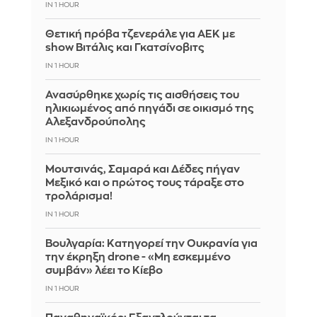
IN 1 HOUR
Θετική πρόβα τζενεράλε για ΑΕΚ με
show Βιτάλις και Γκατσίνοβιτς
IN 1 HOUR
Ανασύρθηκε χωρίς τις αισθήσεις του
ηλικιωμένος από πηγάδι σε οικισμό της
Αλεξανδρούπολης
IN 1 HOUR
Μουτσινάς, Σαμαρά και Δέδες πήγαν
Μεξικό και ο πρώτος τους τάραξε στο
τρολάρισμα!
IN 1 HOUR
Βουλγαρία: Κατηγορεί την Ουκρανία για
την έκρηξη drone - «Μη εσκεμμένο
συμβάν» λέει το Κίεβο
IN 1 HOUR