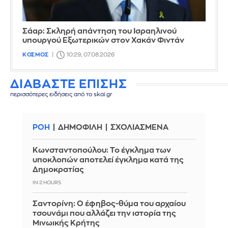
Σάαρ: Σκληρή απάντηση του Ισραηλινού
υπουργού Εξωτερικών στον Χακάν Φιντάν
ΚΟΣΜΟΣ
10:29, 07.08.2026
ΔΙΑΒΑΣΤΕ ΕΠΙΣΗΣ
περισσότερες ειδήσεις από το skai.gr
ΡΟΗ
ΔΗΜΟΦΙΛΗ
ΣΧΟΛΙΑΣΜΕΝΑ
Κωνσταντοπούλου: Το έγκλημα των
υποκλοπών αποτελεί έγκλημα κατά της
Δημοκρατίας
IN 2 HOURS
Σαντορίνη: Ο έφηβος-θύμα του αρχαίου
τσουνάμι που αλλάζει την ιστορία της
Μινωικής Κρήτης