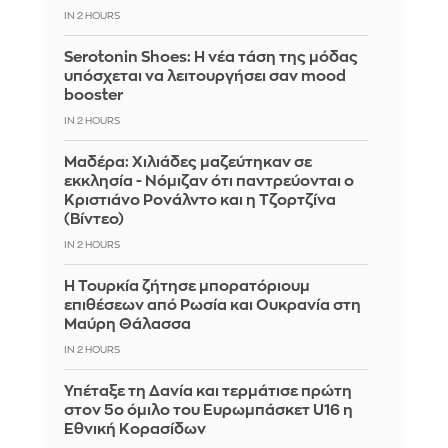
IN 2 HOURS
Serotonin Shoes: Η νέα τάση της μόδας
υπόσχεται να λειτουργήσει σαν mood
booster
IN 2 HOURS
Μαδέρα: Χιλιάδες μαζεύτηκαν σε
εκκλησία - Νόμιζαν ότι παντρεύονται ο
Κριστιάνο Ρονάλντο και η Τζορτζίνα
(Βίντεο)
IN 2 HOURS
Η Τουρκία ζήτησε μπορατόριουμ
επιθέσεων από Ρωσία και Ουκρανία στη
Μαύρη Θάλασσα
IN 2 HOURS
Υπέταξε τη Δανία και τερμάτισε πρώτη
στον 5ο όμιλο του Ευρωμπάσκετ U16 η
Εθνική Κορασίδων