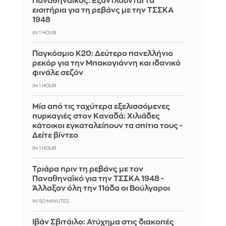
Παναθηναϊκός: Εξαντλούνται τα
εισιτήρια για τη ρεβάνς με την ΤΣΣΚΑ
1948
IN 1 HOUR
Παγκόσμιο Κ20: Δεύτερο πανελλήνιο
ρεκόρ για την Μπακογιάννη και ιδανικό
φινάλε σεζόν
IN 1 HOUR
Μία από τις ταχύτερα εξελισσόμενες
πυρκαγιές στον Καναδά: Χιλιάδες
κάτοικοι εγκαταλείπουν τα σπίτια τους -
Δείτε βίντεο
IN 1 HOUR
Τριάρα πριν τη ρεβάνς με τον
Παναθηναϊκό για την ΤΣΣΚΑ 1948 -
Άλλαξαν όλη την 11άδα οι Βούλγαροι
IN 50 MINUTES
Ιβάν Σβιτάιλο: Ατύχημα στις διακοπές