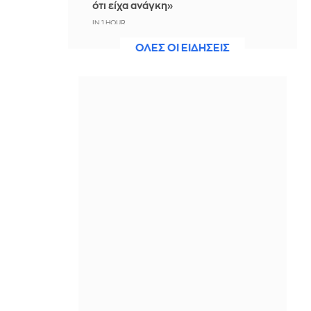
ότι είχα ανάγκη»
IN 1 HOUR
ΟΛΕΣ ΟΙ ΕΙΔΗΣΕΙΣ
Η ξηρασία απειλεί την
ηλεκτροδότηση της Ευρώπης
IN 59 MINUTES
Βραδινό Magazino 07-08-2026
IN 43 MINUTES
Μαρίνα Βερνίκου: Έπιασε
λαγοκέφαλο κι έχει κάτι να σου πει
για αυτό
IN 30 MINUTES
Η Ισπανία ξεκινά ελέγχους στους
ταξιδιώτες από Ιταλία - Από τα
μεσάνυχτα του Σαββάτου έως τις 7
Σεπτεμβρίου
IN 19 MINUTES