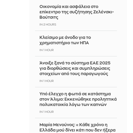
Οικονομία και ασφάλεια στο
επίκεντρο της συζήτησης Ζελένσκι-
Βούτσιτς
IN 2 HOURS
Κλείσιμο με άνοδο για το
χρηματιστήριο των ΗΠΑ
IN 1 HOUR
Άνοιξε ξανά το σύστημα ΕΑΕ 2025
για διορθώσεις και συμπληρώσεις
στοιχείων από τους παραγωγούς
IN 1 HOUR
Yπό έλεγχο η φωτιά σε κατάστημα
στον Άλιμο: Εκκενώθηκε προληπτικά
πολυκατοικία λόγω των καπνών
IN 1 HOUR
Μαρία Μενούνος: «Κάθε χρόνο η
Ελλάδα μού δίνει κάτι που δεν ήξερα