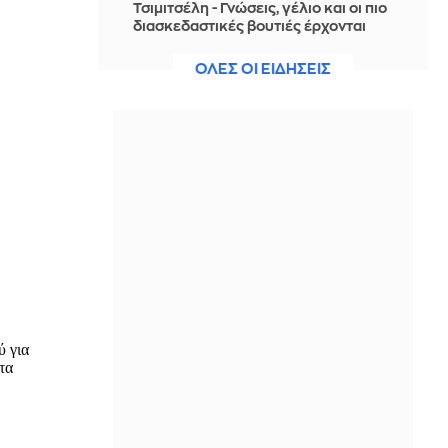
Τσιμιτσέλη - Γνώσεις, γέλιο και οι πιο
διασκεδαστικές βουτιές έρχονται
στον ΣΚΑΪ
ΟΛΕΣ ΟΙ ΕΙΔΗΣΕΙΣ
ΠΡΙΝ ΑΠΌ 1 ΏΡΑ
Γερονικολού: Το καλοκαιρινό
διάλειμμα στη Λευκάδα με τον Γιάννη
Τσιμιτσέλη
ΠΡΙΝ ΑΠΌ 1 ΏΡΑ
Η αφρικανική ομοσπονδία στηρίζει
απόλυτα τον Ινφαντίνο -
«Υποστηρίζει θερμά το αφρικανικό
ποδόσφαιρο»
ΠΡΙΝ ΑΠΌ 1 ΏΡΑ
Παγκόσμιο Κ20: «Ασημένια» η
Έβελυν Μητροπούλου στο μήκος
ΠΡΙΝ ΑΠΌ 1 ΏΡΑ
Ford Ranger XLT: Όταν η «βασική»
έκδοση προσφέρει κορυφαία