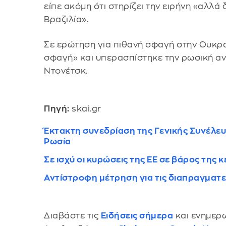
είπε ακόμη ότι στηρίζει την ειρήνη «αλλ
Βραζιλία».
Σε ερώτηση για πιθανή σφαγή στην Ουκραν
σφαγή» και υπερασπίστηκε την ρωσική α
Ντονέτσκ.
Πηγή:
skai.gr
Έκτακτη συνεδρίαση της Γενικής Συνέλε
Ρωσία
Σε ισχύ οι κυρώσεις της ΕΕ σε βάρος της 
Αντίστροφη μέτρηση για τις διαπραγματ
Διαβάστε τις
Ειδήσεις σήμερα
και ενημερω