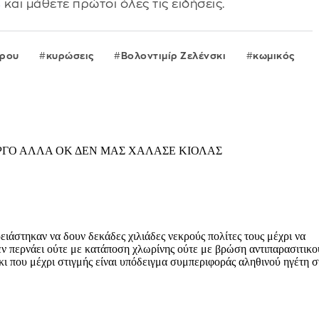
s
και μάθετε πρώτοι όλες τις ειδήσεις.
ρου
κυρώσεις
Βολοντιμίρ Ζελένσκι
κωμικός