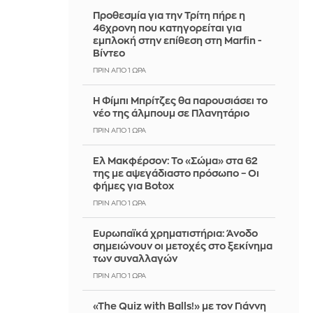
Προθεσμία για την Τρίτη πήρε η
46χρονη που κατηγορείται για
εμπλοκή στην επίθεση στη Marfin -
Βίντεο
ΠΡΙΝ ΑΠΌ 1 ΏΡΑ
Η Φίμπι Μπρίτζες θα παρουσιάσει το
νέο της άλμπουμ σε Πλανητάριο
ΠΡΙΝ ΑΠΌ 1 ΏΡΑ
Ελ Μακφέρσον: Το «Σώμα» στα 62
της με αψεγάδιαστο πρόσωπο – Οι
φήμες για Botox
ΠΡΙΝ ΑΠΌ 1 ΏΡΑ
Ευρωπαϊκά χρηματιστήρια: Άνοδο
σημειώνουν οι μετοχές στο ξεκίνημα
των συναλλαγών
ΠΡΙΝ ΑΠΌ 1 ΏΡΑ
«The Quiz with Balls!» με τον Γιάννη