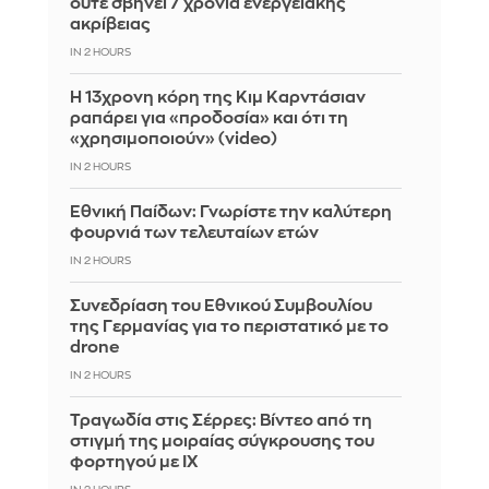
ούτε σβήνει 7 χρόνια ενεργειακής
ακρίβειας
IN 2 HOURS
Η 13χρονη κόρη της Κιμ Καρντάσιαν
ραπάρει για «προδοσία» και ότι τη
«χρησιμοποιούν» (video)
IN 2 HOURS
Εθνική Παίδων: Γνωρίστε την καλύτερη
φουρνιά των τελευταίων ετών
IN 2 HOURS
Συνεδρίαση του Εθνικού Συμβουλίου
της Γερμανίας για το περιστατικό με το
drone
IN 2 HOURS
Τραγωδία στις Σέρρες: Βίντεο από τη
στιγμή της μοιραίας σύγκρουσης του
φορτηγού με ΙΧ