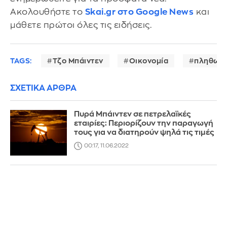
Ακολουθήστε το
Skai.gr στο Google News
και
μάθετε πρώτοι όλες τις ειδήσεις.
TAGS:
Τζο Μπάιντεν
Οικονομία
πληθωρι
ΣΧΕΤΙΚΑ ΑΡΘΡΑ
Πυρά Μπάιντεν σε πετρελαϊκές
εταιρίες: Περιορίζουν την παραγωγή
τους για να διατηρούν ψηλά τις τιμές
00:17, 11.06.2022