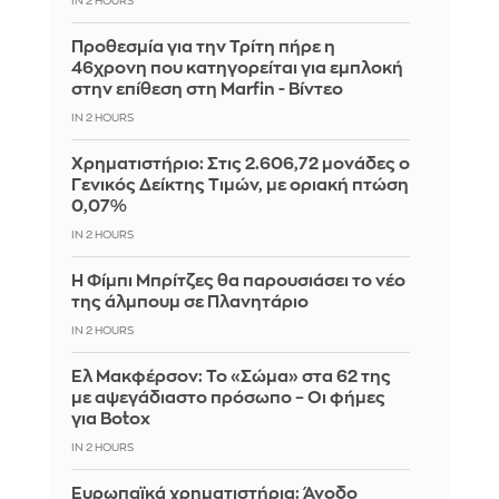
IN 2 HOURS
Προθεσμία για την Τρίτη πήρε η
46χρονη που κατηγορείται για εμπλοκή
στην επίθεση στη Marfin - Βίντεο
IN 2 HOURS
Χρηματιστήριο: Στις 2.606,72 μονάδες ο
Γενικός Δείκτης Τιμών, με οριακή πτώση
0,07%
IN 2 HOURS
Η Φίμπι Μπρίτζες θα παρουσιάσει το νέο
της άλμπουμ σε Πλανητάριο
IN 2 HOURS
Ελ Μακφέρσον: Το «Σώμα» στα 62 της
με αψεγάδιαστο πρόσωπο – Οι φήμες
για Botox
IN 2 HOURS
Ευρωπαϊκά χρηματιστήρια: Άνοδο