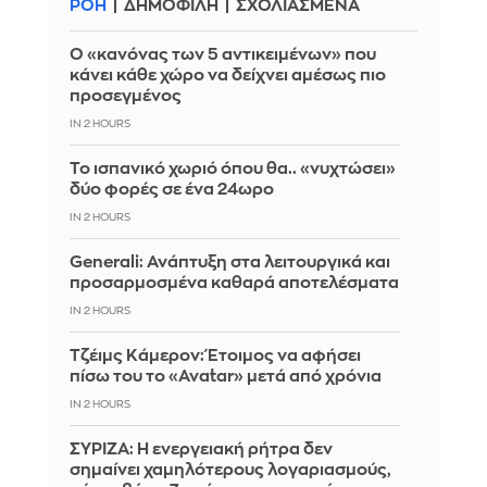
ΡΟΗ
ΔΗΜΟΦΙΛΗ
ΣΧΟΛΙΑΣΜΕΝΑ
Ο «κανόνας των 5 αντικειμένων» που
κάνει κάθε χώρο να δείχνει αμέσως πιο
προσεγμένος
IN 2 HOURS
Το ισπανικό χωριό όπου θα.. «νυχτώσει»
δύο φορές σε ένα 24ωρο
IN 2 HOURS
Generali: Ανάπτυξη στα λειτουργικά και
προσαρμοσμένα καθαρά αποτελέσματα
IN 2 HOURS
Τζέιμς Κάμερον: Έτοιμος να αφήσει
πίσω του το «Avatar» μετά από χρόνια
IN 2 HOURS
ΣΥΡΙΖΑ: Η ενεργειακή ρήτρα δεν
σημαίνει χαμηλότερους λογαριασμούς,