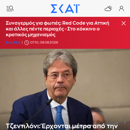
Συναγερμός για φωτιές: Red Code για Αττική
και άλλες πέντε περιοχές - Στο κόκκινο ο
κρατικός μηχανισμός
ΕΛΛΑΔΑ
07:10, 09.08.2026
Τζεντιλόνι: Έρχονται μέτρα από την