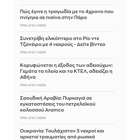
Πώς έγινε η τραγωδία με το 4χρονο που
πνίγηκε σε πισίνα στην Πάρο
ΠΡΙΝ ΑΠΌ 1 ΜΈΡΑ
Συνετρίβη ελικόπτερο στο Ρίο ντε
Τζανέιρο με 4 νεκρούς - Δείτε βίντεο
ΠΡΙΝ ΑΠΌ 1 ΜΈΡΑ
Κορυφώνεται η έξοδος των αδειούχων:
Γεμάτα τα πλοία και τα ΚΤΕΛ, αδειάζει η
Αθήνα
ΠΡΙΝ ΑΠΌ 1 ΜΈΡΑ
Σαουδική Αραβία: Πυρκαγιά σε
εγκαταστάσεις του πετρελαϊκού
κολοσσού Aramco
ΠΡΙΝ ΑΠΌ 1 ΜΈΡΑ
Ουκρανία: Τουλάχιστον 3 νεκροί και
αρκετοί τραυματίες από ρωσικά