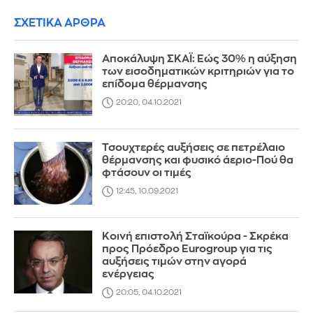
ΣΧΕΤΙΚΑ ΑΡΘΡΑ
Aποκάλυψη ΣΚΑΪ: Εώς 30% η αύξηση
των εισοδηματικών κριτηριών για το
επίδομα θέρμανσης
20:20, 04.10.2021
Τσουχτερές αυξήσεις σε πετρέλαιο
θέρμανσης και φυσικό άεριο-Πού θα
φτάσουν οι τιμές
12:45, 10.09.2021
Κοινή επιστολή Σταϊκούρα - Σκρέκα
προς Πρόεδρο Eurogroup για τις
αυξήσεις τιμών στην αγορά
ενέργειας
20:05, 04.10.2021