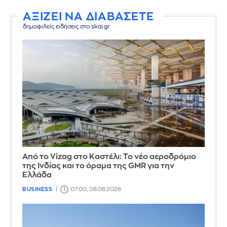
ΑΞΙΖΕΙ ΝΑ ΔΙΑΒΑΣΕΤΕ
δημοφιλείς ειδήσεις στο skai.gr
Από το Vizag στο Καστέλι: Το νέο αεροδρόμιο
της Ινδίας και το όραμα της GMR για την
Ελλάδα
BUSINESS
07:00, 08.08.2026