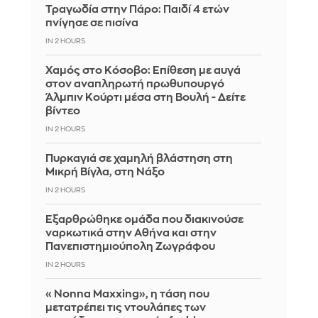
Τραγωδία στην Πάρο: Παιδί 4 ετών
πνίγησε σε πισίνα
IN 2 HOURS
Χαμός στο Κόσοβο: Επίθεση με αυγά
στον αναπληρωτή πρωθυπουργό
Άλμπιν Κούρτι μέσα στη Βουλή - Δείτε
βίντεο
IN 2 HOURS
Πυρκαγιά σε χαμηλή βλάστηση στη
Μικρή Βίγλα, στη Νάξο
IN 2 HOURS
Εξαρθρώθηκε ομάδα που διακινούσε
ναρκωτικά στην Αθήνα και στην
Πανεπιστημιούπολη Ζωγράφου
IN 2 HOURS
«Nonna Maxxing», η τάση που
μετατρέπει τις ντουλάπες των