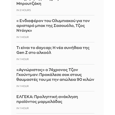
Μπρουτζάκη
IN 2 HOURS
«Ενδιαφέρον του Ολυμπιακού για τον
αριστερό μπακ της Σασουόλο, Τζος
Ντόιγκ»
IN 1 HOUR
Τι είναι το daycap; Η νέα συνήθεια της
Gen Z στο αλκοόλ
IN 1 HOUR
«Αγνώριστος» ο 74χρονος Τζον
Γκούντμαν: Προκάλεσε σοκ στους
θαυμαστές του με την απώλεια 90 κιλών
IN 1 HOUR
ΕΛΓΕΚΑ: Προληπτική ανάκληση
προϊόντος μαρμελάδας
IN 1 HOUR