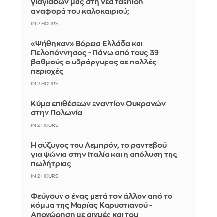
γιαγιάδων μας στη νέα fashion
αναφορά του καλοκαιριού;
IN 2 HOURS
«Ψήθηκαν» Βόρεια Ελλάδα και
Πελοπόννησος - Πάνω από τους 39
βαθμούς ο υδράργυρος σε πολλές
περιοχές
IN 2 HOURS
Κύμα επιθέσεων εναντίον Ουκρανών
στην Πολωνία
IN 2 HOURS
Η σύζυγος του Λεμπρόν, το ραντεβού
για ψώνια στην Ιταλία και η απόλυση της
πωλήτριας
IN 2 HOURS
Φεύγουν ο ένας μετά τον άλλον από το
κόμμα της Μαρίας Καρυστιανού -
Αποχώρηση με αιχμές και του