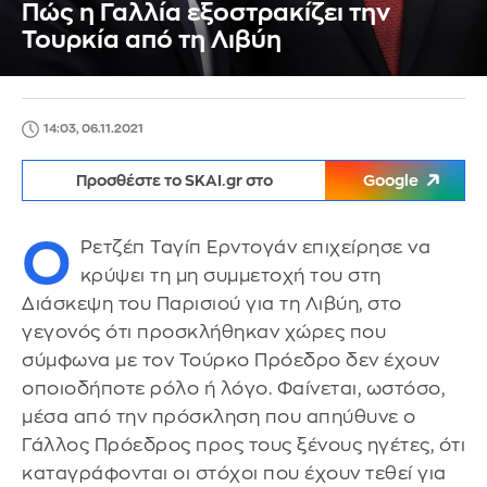
Πώς η Γαλλία εξοστρακίζει την
Τουρκία από τη Λιβύη
14:03, 06.11.2021
Προσθέστε το SKAI.gr στο
Google
Ο
Ρετζέπ Ταγίπ Ερντογάν επιχείρησε να
κρύψει τη μη συμμετοχή του στη
Διάσκεψη του Παρισιού για τη Λιβύη, στο
γεγονός ότι προσκλήθηκαν χώρες που
σύμφωνα με τον Τούρκο Πρόεδρο δεν έχουν
οποιοδήποτε ρόλο ή λόγο. Φαίνεται, ωστόσο,
μέσα από την πρόσκληση που απηύθυνε ο
Γάλλος Πρόεδρος προς τους ξένους ηγέτες, ότι
καταγράφονται οι στόχοι που έχουν τεθεί για