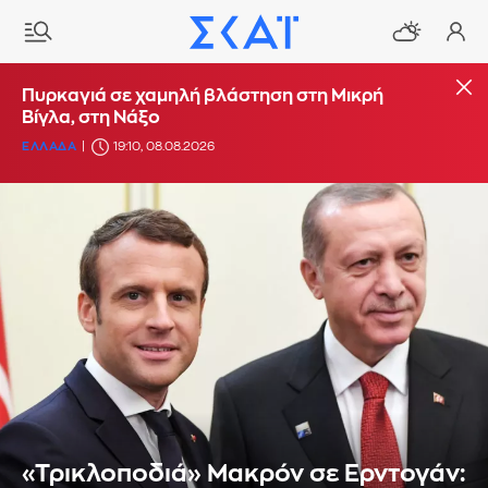
Πυρκαγιά σε χαμηλή βλάστηση στη Μικρή
Βίγλα, στη Νάξο
ΕΛΛΑΔΑ
19:10, 08.08.2026
«Τρικλοποδιά» Μακρόν σε Ερντογάν: