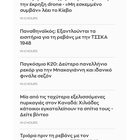
την έκρηξη drone - «Μη εσκεμμένο
συμβάν» λέει το Κίεβο
IN 2 HOURS
Παναθηναϊκός: Εξαντλούνται τα
εισιτήρια για τη ρεβάνς με την ΤΣΣΚΑ
1948
IN 2 HOURS
Παγκόσμιο Κ20: Δεύτερο πανελλήνιο
ρεκόρ για την Μπακογιάννη και ιδανικό
φινάλε σεζόν
IN 2 HOURS
Μία από τις ταχύτερα εξελισσόμενες
πυρκαγιές στον Καναδά: Χιλιάδες
κάτοικοι εγκαταλείπουν τα σπίτια τους -
Δείτε βίντεο
IN 2 HOURS
Τριάρα πριν τη ρεβάνς με τον