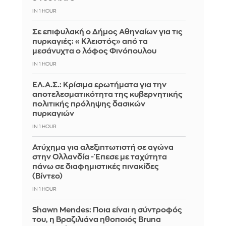
IN 1 HOUR
Σε επιφυλακή ο Δήμος Αθηναίων για τις
πυρκαγιές: «Κλειστός» από τα
μεσάνυχτα ο λόφος Φινόπουλου
IN 1 HOUR
ΕΛ.Α.Σ.: Κρίσιμα ερωτήματα για την
αποτελεσματικότητα της κυβερνητικής
πολιτικής πρόληψης δασικών
πυρκαγιών
IN 1 HOUR
Ατύχημα για αλεξιπτωτιστή σε αγώνα
στην Ολλανδία - Έπεσε με ταχύτητα
πάνω σε διαφημιστικές πινακίδες
(Βίντεο)
IN 1 HOUR
Shawn Mendes: Ποια είναι η σύντροφός
του, η Βραζιλιάνα ηθοποιός Bruna