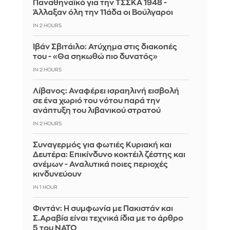
Παναθηναϊκό για την ΤΣΣΚΑ 1948 -
Άλλαξαν όλη την 11άδα οι Βούλγαροι
IN 2 HOURS
Ιβάν Σβιτάιλο: Ατύχημα στις διακοπές
του - «Θα σηκωθώ πιο δυνατός»
IN 2 HOURS
Λίβανος: Αναφέρει ισραηλινή εισβολή
σε ένα χωριό του νότου παρά την
ανάπτυξη του λιβανικού στρατού
IN 2 HOURS
Συναγερμός για φωτιές Κυριακή και
Δευτέρα: Επικίνδυνο κοκτέιλ ζέστης και
ανέμων - Αναλυτικά ποιες περιοχές
κινδυνεύουν
IN 1 HOUR
Φιντάν: Η συμφωνία με Πακιστάν και
Σ.Αραβία είναι τεχνικά ίδια με το άρθρο
5 του ΝΑΤΟ