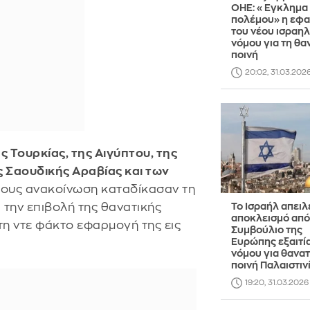
ΟΗΕ: «Εγκλημα
πολέμου» η εφ
του νέου ισραηλ
νόμου για τη θα
ποινή
20:02, 31.03.202
ς Τουρκίας, της Αιγύπτου, της
ης Σαουδικής Αραβίας και των
τους ανακοίνωση καταδίκασαν τη
 την επιβολή της θανατικής
Το Ισραήλ απειλε
αποκλεισμό από
τη ντε φάκτο εφαρμογή της εις
Συμβούλιο της
Ευρώπης εξαιτί
νόμου για θανατ
ποινή Παλαιστιν
19:20, 31.03.2026