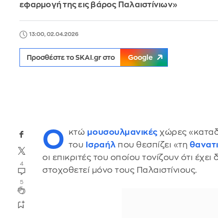
εφαρμογή της εις βάρος Παλαιστίνιων»
13:00, 02.04.2026
Προσθέστε το SKAI.gr στο
Google
Ο
κτώ
μουσουλμανικές
χώρες «καταδ
του
Ισραήλ
που θεσπίζει «τη
θανατι
οι επικριτές του οποίου τονίζουν ότι έχει
4
στοχοθετεί μόνο τους Παλαιστίνιους.
5