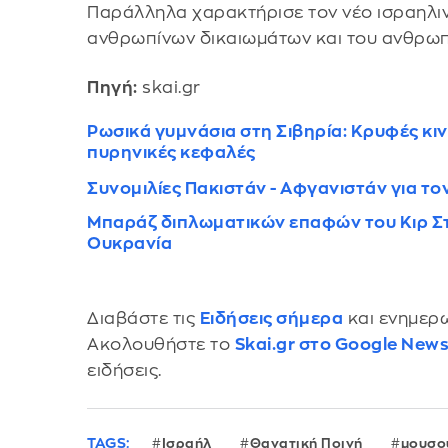
Παράλληλα χαρακτήρισε τον νέο ισραηλι
ανθρωπίνων δικαιωμάτων και του ανθρωπι
Πηγή:
skai.gr
Ρωσικά γυμνάσια στη Σιβηρία: Κρυφές κι
πυρηνικές κεφαλές
Συνομιλίες Πακιστάν - Αφγανιστάν για τ
Μπαράζ διπλωματικών επαφών του Κιρ Στ
Ουκρανία
Διαβάστε τις
Ειδήσεις σήμερα
και ενημερω
Ακολουθήστε το
Skai.gr στο Google New
ειδήσεις.
TAGS:
Ισραήλ
Θανατική Ποινή
μουσο