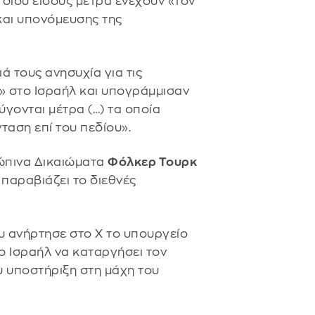
τοιου είδους μέτρα ενέχουν «τον
και υπονόμευσης της
ά τους ανησυχία για τις
» στο Ισραήλ και υπογράμμισαν
γονται μέτρα (…) τα οποία
ταση επί του πεδίου».
ώπινα Δικαιώματα
Φόλκερ Τουρκ
ς παραβιάζει το διεθνές
υ ανήρτησε στο Χ το υπουργείο
το Ισραήλ να καταργήσει τον
υ υποστήριξη στη μάχη του