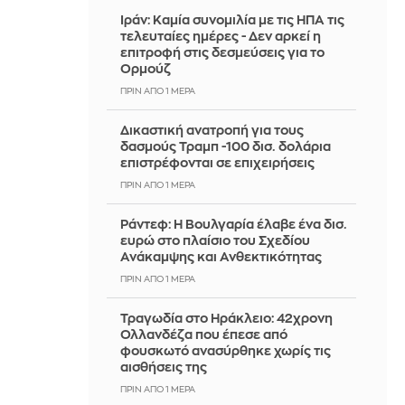
Ιράν: Καμία συνομιλία με τις ΗΠΑ τις
τελευταίες ημέρες - Δεν αρκεί η
επιτροφή στις δεσμεύσεις για το
Ορμούζ
ΠΡΙΝ ΑΠΌ 1 ΜΈΡΑ
Δικαστική ανατροπή για τους
δασμούς Τραμπ -100 δισ. δολάρια
επιστρέφονται σε επιχειρήσεις
ΠΡΙΝ ΑΠΌ 1 ΜΈΡΑ
Ράντεφ: Η Βουλγαρία έλαβε ένα δισ.
ευρώ στο πλαίσιο του Σχεδίου
Ανάκαμψης και Ανθεκτικότητας
ΠΡΙΝ ΑΠΌ 1 ΜΈΡΑ
Τραγωδία στο Ηράκλειο: 42χρονη
Ολλανδέζα που έπεσε από
φουσκωτό ανασύρθηκε χωρίς τις
αισθήσεις της
ΠΡΙΝ ΑΠΌ 1 ΜΈΡΑ