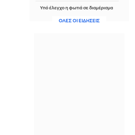
Υπό έλεγχο η φωτιά σε διαμέρισμα
στη Μεταμόρφωση
ΟΛΕΣ ΟΙ ΕΙΔΗΣΕΙΣ
ΠΡΙΝ ΑΠΌ 1 ΜΈΡΑ
Μίσιγκαν: Ο Αμπντούλ Ελ Σαγιέντ,
της αριστερής πτέρυγας των
Δημοκρατικών, κέρδισε το χρίσμα
του κόμματος
ΠΡΙΝ ΑΠΌ 1 ΜΈΡΑ
Viohalco: Στα 446 εκατ. ευρώ
το αναπροσαρμοσμένο EBITDA το α'
εξάμηνο, αυξημένο κατά 18%
ΠΡΙΝ ΑΠΌ 1 ΜΈΡΑ
Τροχαίο με εγκατάλειψη στη Λ.
Βουλιαγμένης: Σοβαρά
τραυματισμένος μοτοσικλετιστής -
Δείτε βίντεο, φωτογραφίες
ΠΡΙΝ ΑΠΌ 1 ΜΈΡΑ