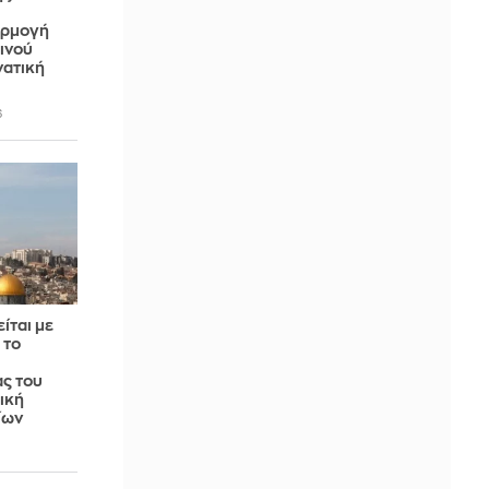
αρμογή
ινού
νατική
6
ίται με
 το
ας του
ική
ίων