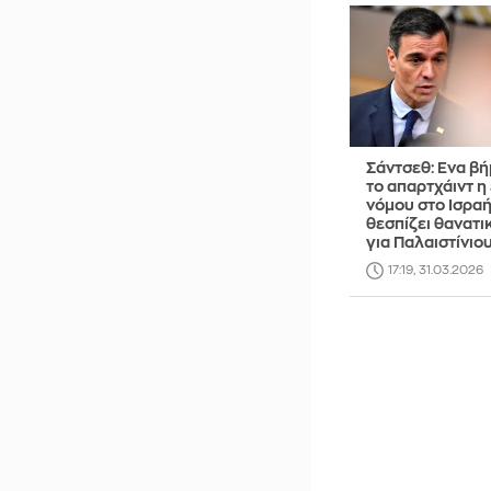
Σάντσεθ: Ενα β
το απαρτχάιντ η
νόμου στο Ισρα
θεσπίζει θανατι
για Παλαιστίνιο
17:19, 31.03.2026