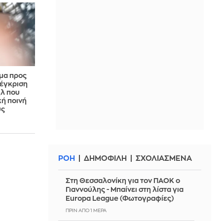
ήμα προς
 έγκριση
ήλ που
κή ποινή
υς
ΡΟΗ
ΔΗΜΟΦΙΛΗ
ΣΧΟΛΙΑΣΜΕΝΑ
Στη Θεσσαλονίκη για τον ΠΑΟΚ ο
Γιαννούλης - Μπαίνει στη λίστα για
Europa League (Φωτογραφίες)
ΠΡΙΝ ΑΠΌ 1 ΜΈΡΑ