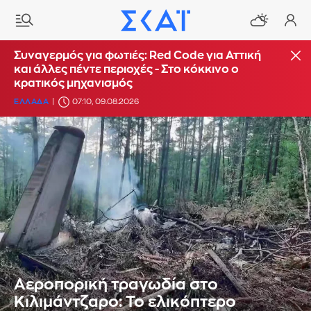
Συναγερμός για φωτιές: Red Code για Αττική
και άλλες πέντε περιοχές - Στο κόκκινο ο
κρατικός μηχανισμός
ΕΛΛΑΔΑ
07:10, 09.08.2026
Αεροπορική τραγωδία στο
Κιλιμάντζαρο: Το ελικόπτερο