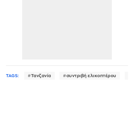
TAGS:
Τανζανία
συντριβή ελικοπτέρου
Ε