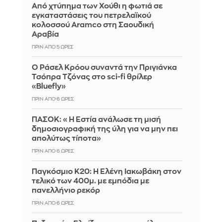
Από χτύπημα των Χούθι η φωτιά σε
εγκαταστάσεις του πετρελαϊκού
κολοσσού Aramco στη Σαουδική
Αραβία
ΠΡΙΝ ΑΠΌ 5 ΏΡΕΣ
Ο Ράσελ Κρόου συναντά την Πριγιάνκα
Τσόπρα Τζόνας στο sci-fi θρίλερ
«Bluefly»
ΠΡΙΝ ΑΠΌ 6 ΏΡΕΣ
ΠΑΣΟΚ: «Η Εστία ανάλωσε τη μισή
δημοσιογραφική της ύλη για να μην πει
απολύτως τίποτα»
ΠΡΙΝ ΑΠΌ 6 ΏΡΕΣ
Παγκόσμιο Κ20: Η Ελένη Ιακωβάκη στον
τελικό των 400μ. με εμπόδια με
πανελλήνιο ρεκόρ
ΠΡΙΝ ΑΠΌ 6 ΏΡΕΣ