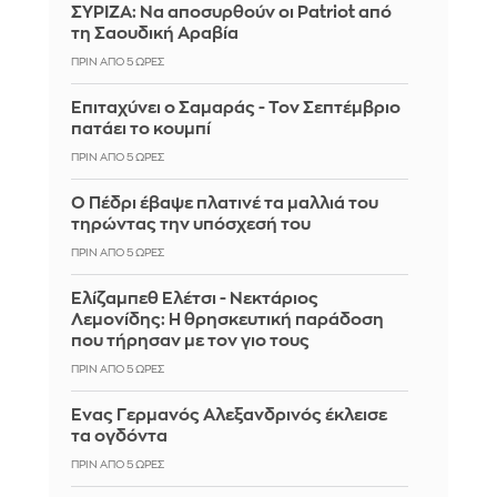
ΣΥΡΙΖΑ: Να αποσυρθούν οι Patriot από
τη Σαουδική Αραβία
ΠΡΙΝ ΑΠΌ 5 ΏΡΕΣ
Επιταχύνει ο Σαμαράς - Τον Σεπτέμβριο
πατάει το κουμπί
ΠΡΙΝ ΑΠΌ 5 ΏΡΕΣ
Ο Πέδρι έβαψε πλατινέ τα μαλλιά του
τηρώντας την υπόσχεσή του
ΠΡΙΝ ΑΠΌ 5 ΏΡΕΣ
Ελίζαμπεθ Ελέτσι - Νεκτάριος
Λεμονίδης: Η θρησκευτική παράδοση
που τήρησαν με τον γιο τους
ΠΡΙΝ ΑΠΌ 5 ΏΡΕΣ
Ένας Γερμανός Αλεξανδρινός έκλεισε
τα ογδόντα
ΠΡΙΝ ΑΠΌ 5 ΏΡΕΣ