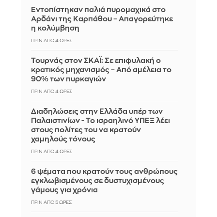
Εντοπίστηκαν παλιά πυρομαχικά στο
Αρδάνι της Καρπάθου – Απαγορεύτηκε
η κολύμβηση
ΠΡΙΝ ΑΠΌ 4 ΏΡΕΣ
Τουρνάς στον ΣΚΑΪ: Σε επιφυλακή ο
κρατικός μηχανισμός – Από αμέλεια το
90% των πυρκαγιών
ΠΡΙΝ ΑΠΌ 4 ΏΡΕΣ
Διαδηλώσεις στην Ελλάδα υπέρ των
Παλαιστινίων - Το ισραηλινό ΥΠΕΞ λέει
στους πολίτες του να κρατούν
χαμηλούς τόνους
ΠΡΙΝ ΑΠΌ 4 ΏΡΕΣ
6 ψέματα που κρατούν τους ανθρώπους
εγκλωβισμένους σε δυστυχισμένους
γάμους για χρόνια
ΠΡΙΝ ΑΠΌ 5 ΏΡΕΣ