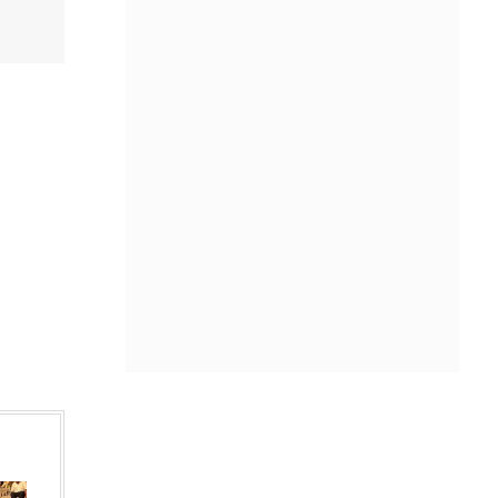
IN 1 HOUR
Φον ντερ Λάιεν: «Χαιρετίζω το νέο
πακέτο κυρώσεων κατά της Ρωσίας
από τη Γερουσία των ΗΠΑ»
IN 1 HOUR
Σκηνή τρόμου στο Ιλινόι: 15χρονος
ντυμένος κλόουν κατηγορείται για
δολοφονία 78χρονου - Δείτε βίντεο
IN 1 HOUR
ΟΗΕ: Σε υψηλό άνω των 3 ετών οι
παγκόσμιες τιμές τροφίμων – Πιέσεις
από πολέμους και δυσμενείς
καιρικές συνθήκες
IN 1 HOUR
Η EuroLeague επέλεξε: Η κορυφαία
προσθήκη για κάθε μία από τις 20
ομάδες
IN 1 HOUR