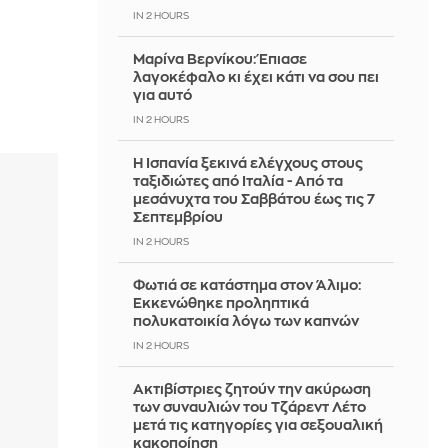
IN 2 HOURS
Μαρίνα Βερνίκου: Έπιασε
λαγοκέφαλο κι έχει κάτι να σου πει
για αυτό
IN 2 HOURS
Η Ισπανία ξεκινά ελέγχους στους
ταξιδιώτες από Ιταλία - Από τα
μεσάνυχτα του Σαββάτου έως τις 7
Σεπτεμβρίου
IN 2 HOURS
Φωτιά σε κατάστημα στον Άλιμο:
Εκκενώθηκε προληπτικά
πολυκατοικία λόγω των καπνών
IN 2 HOURS
Ακτιβίστριες ζητούν την ακύρωση
των συναυλιών του Τζάρεντ Λέτο
μετά τις κατηγορίες για σεξουαλική
κακοποίηση