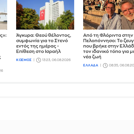
ς»:
Άγκυρα: Θεού θέλοντος,
Από τη Φλόριντα στην
συμφωνία για το Στενό
Πελοπόννησο: Το ζευγ
εντός της ημέρας -
που βρήκε στην Ελλά
Επίθεση στο Ισραήλ
τον ιδανικό τόπο για μ
ς
νέα ζωή
ΚΟΣΜΟΣ
13:23, 06.08.2026
ΕΛΛΑΔΑ
08:35, 06.08.2
26