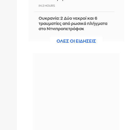
IN 2 HOURS
Ουκρανία: 2 Δύο νεκροί και 6
τραυματίες από ρωσικά πλήγματα
στο Ντνιπροπετρόφσκ
IN 2 HOURS
ΟΛΕΣ ΟΙ ΕΙΔΗΣΕΙΣ
Ιράν: Ο Αραγτσί εξήρε τις ένοπλες
δυνάμεις και κάλεσε σε ενότητα τις
μουσουλμανικές χώρες
IN 2 HOURS
Αξιωματούχος ΗΠΑ: Όταν
ανακοινωθεί συμφωνία για το
Ορμούζ, θα τερματιστεί ο ναυτικός
αποκλεισμός στο Ιράν
IN 1 HOUR
5 τροφές που ενισχύουν το
κολλαγόνο και αξίζει να βάλετε στη
διατροφή σας