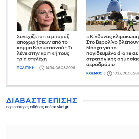
Συνεχίζεται το μπαράζ
«Κίνδυνος κλιμάκωση
αποχωρήσεων από το
Στο Βερολίνο βλέπουν
κόμμα Καρυστιανού - Τι
Μόσχα για το
λένε στην κριτική τους
παγιδευμένο drone σε
τρία στελέχη
στρατηγικής σημασία
αεροδρόμιο
ΠΟΛΙΤΙΚΗ
14:54, 06.08.2026
ΚΟΣΜΟΣ
10:13, 06.08.20
ΔΙΑΒΑΣΤΕ ΕΠΙΣΗΣ
περισσότερες ειδήσεις από το skai.gr