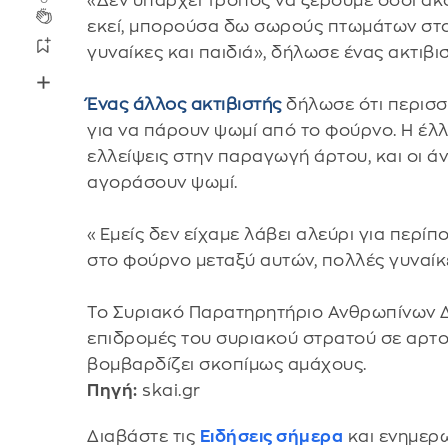
«Δεν υπάρχει τρόπος να ξέρουμε όσοι ακ
εκεί, μπορούσα δω σωρούς πτωμάτων στ
γυναίκες και παιδιά», δήλωσε ένας ακτιβι
Ένας άλλος ακτιβιστής
δήλωσε ότι περισσ
για να πάρουν ψωμί από το φούρνο. Η έλ
ελλείψεις στην παραγωγή άρτου, και οι ά
αγοράσουν ψωμί.
«Εμείς δεν είχαμε λάβει αλεύρι για περίπ
στο φούρνο μεταξύ αυτών, πολλές γυναίκε
Το Συριακό Παρατηρητήριο Ανθρωπίνων Δ
επιδρομές του συριακού στρατού σε αρτοπ
βομβαρδίζει σκοπίμως αμάχους.
Πηγή:
skai.gr
Διαβάστε τις
Ειδήσεις σήμερα
και ενημερω