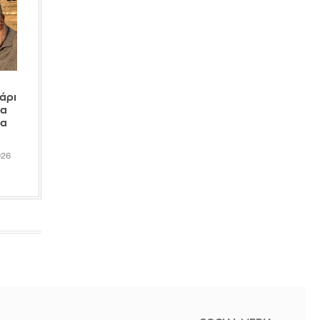
Τέλος από τη Μίλαν μετά από 7
χρόνια ο Μπενασέρ που κλείνει στην
Αλ Γκαράφα
IN 1 HOUR
άρι
Εριέττα Κούρκουλου Λάτση: Η
δα
τούρτα της ήταν ο ορισμός της
ια
εφευρετικότητας και του
αυτοσχεδιασμού
IN 1 HOUR
026