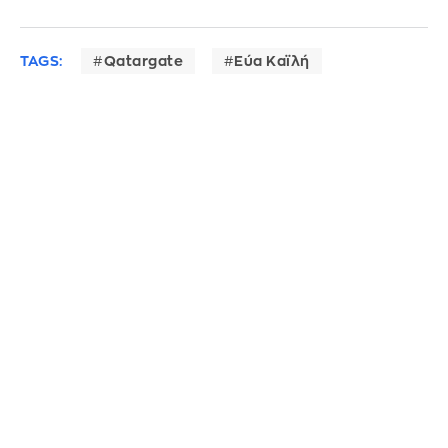
TAGS:
Qatargate
Εύα Καϊλή