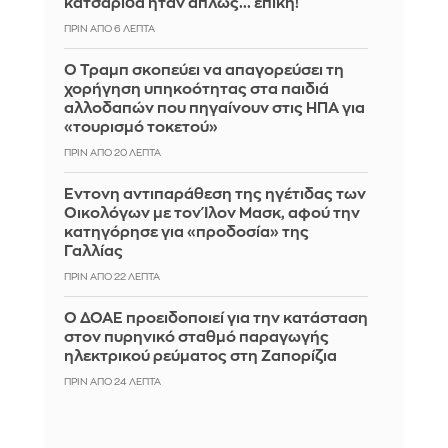
κατσαρίδα ήταν απλώς... επική!
ΠΡΙΝ ΑΠΌ 6 ΛΕΠΤΆ
Ο Τραμπ σκοπεύει να απαγορεύσει τη
χορήγηση υπηκοότητας στα παιδιά
αλλοδαπών που πηγαίνουν στις ΗΠΑ για
«τουρισμό τοκετού»
ΠΡΙΝ ΑΠΌ 20 ΛΕΠΤΆ
Έντονη αντιπαράθεση της ηγέτιδας των
Οικολόγων με τον Ίλον Μασκ, αφού την
κατηγόρησε για «προδοσία» της
Γαλλίας
ΠΡΙΝ ΑΠΌ 22 ΛΕΠΤΆ
Ο ΔΟΑΕ προειδοποιεί για την κατάσταση
στον πυρηνικό σταθμό παραγωγής
ηλεκτρικού ρεύματος στη Ζαπορίζια
ΠΡΙΝ ΑΠΌ 24 ΛΕΠΤΆ