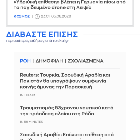
«Υβριδική επίθεση» βλέπει η Γερμανία πίσω από
το παγιδευμένο drone στη Λειψία
ΚΟΣΜΟΣ
23:01, 05.08.2026
ΔΙΑΒΑΣΤΕ ΕΠΙΣΗΣ
περισσότερες ειδήσεις από το skai.gr
ΡΟΗ
ΔΗΜΟΦΙΛΗ
ΣΧΟΛΙΑΣΜΕΝΑ
Reuters: Τουρκία, Σαουδική Αραβία και
Πακιστάν θα υπογράψουν συμφωνία
κοινής άμυνας την Παρασκευή
IN 1 HOUR
Τραυματισμός 53χρονου ναυτικού κατά
την πρόσδεση πλοίου στη Ρόδο
IN 58 MINUTES
Σαουδική Αραβία: Επίκειται επίθεση από