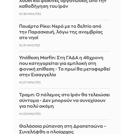
Χούθι και ιρακινές οργανώσεις υπό την
καθοδήγηση του Ιράν
IN 36 MINUTES
Πουέρτο Ρίκο: Νερό με το δελτίο από
την Παρασκευή, λόγω της ανομβρίας
στο νησί
IN 31 MINUTES
Υπόθεση Marfin: Στη ΓΑΔΑ η 46χρονη
που κατηγορείται για εμπλοκή στη
φονική επίθεση - Το πρωί θα μεταφερθεί
στην Εισαγγελία
IN 27 MINUTES
Τραμπ: Ο πόλεμος στο Ιράν θα τελειώσει
σύντομα - Δεν μπορούν να συνεχίσουν
για πολύ ακόμη
IN 23 MINUTES
Θαλάσσια ρύπανση στη Δραπετσώνα –
Συνελήφθη ο πλοίαρχος