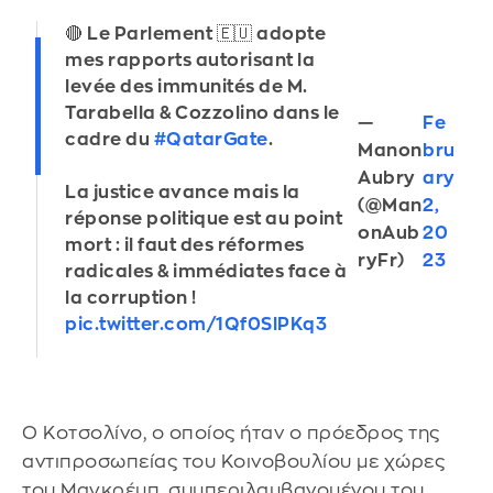
🔴 Le Parlement 🇪🇺 adopte
mes rapports autorisant la
levée des immunités de M.
Tarabella & Cozzolino dans le
—
Fe
cadre du
#QatarGate
.
Manon
bru
Aubry
ary
La justice avance mais la
(@Man
2,
réponse politique est au point
onAub
20
mort : il faut des réformes
ryFr)
23
radicales & immédiates face à
la corruption !
pic.twitter.com/1Qf0SlPKq3
Ο Κοτσολίνο, ο οποίος ήταν ο πρόεδρος της
αντιπροσωπείας του Κοινοβουλίου με χώρες
του Μαγκρέμπ, συμπεριλαμβανομένου του