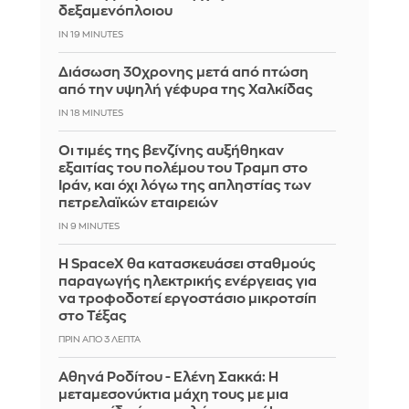
δεξαμενόπλοιου
IN 19 MINUTES
Διάσωση 30χρονης μετά από πτώση
από την υψηλή γέφυρα της Χαλκίδας
IN 18 MINUTES
Οι τιμές της βενζίνης αυξήθηκαν
εξαιτίας του πολέμου του Τραμπ στο
Ιράν, και όχι λόγω της απληστίας των
πετρελαϊκών εταιρειών
IN 9 MINUTES
Η SpaceX θα κατασκευάσει σταθμούς
παραγωγής ηλεκτρικής ενέργειας για
να τροφοδοτεί εργοστάσιο μικροτσίπ
στο Τέξας
ΠΡΙΝ ΑΠΌ 3 ΛΕΠΤΆ
Αθηνά Ροδίτου - Ελένη Σακκά: Η
μεταμεσονύκτια μάχη τους με μια