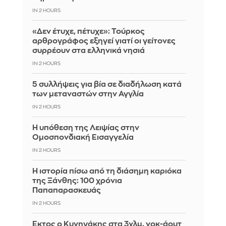
IN 2 HOURS
«Δεν έτυχε, πέτυχε»: Τούρκος
αρθρογράφος εξηγεί γιατί οι γείτονες
συρρέουν στα ελληνικά νησιά
IN 2 HOURS
5 συλλήψεις για βία σε διαδήλωση κατά
των μεταναστών στην Αγγλία
IN 2 HOURS
Η υπόθεση της Λειψίας στην
Ομοσπονδιακή Εισαγγελία
IN 2 HOURS
Η ιστορία πίσω από τη διάσημη καριόκα
της Ξάνθης: 100 χρόνια
Παπαπαρασκευάς
IN 2 HOURS
Έκτος ο Κυνηγάκης στα 3χλμ. νοκ-άουτ