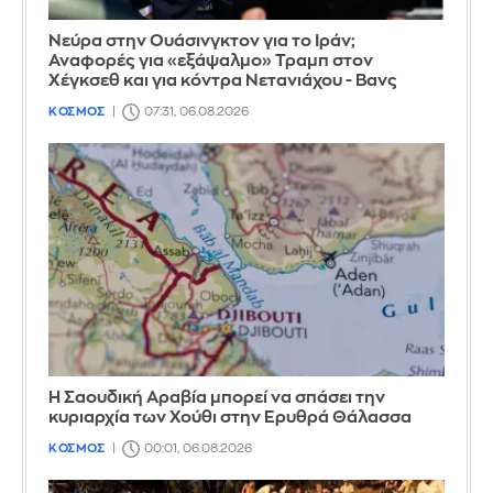
Νεύρα στην Ουάσινγκτον για το Ιράν;
Αναφορές για «εξάψαλμο» Τραμπ στον
Χέγκσεθ και για κόντρα Νετανιάχου - Βανς
ΚΟΣΜΟΣ
07:31, 06.08.2026
Η Σαουδική Αραβία μπορεί να σπάσει την
κυριαρχία των Χούθι στην Ερυθρά Θάλασσα
ΚΟΣΜΟΣ
00:01, 06.08.2026