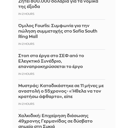
Ζητεί 800.000 δολάρια για τα νομικά
της έξοδα
IN 2 HOURS
Όμιλος Fourlis: Συμφωνία για την
πώληση συμμετοχής στο Sofia South
Ring Mall
IN 2 HOURS
Στοπ στα έργα στο ΣΕΦ από το
Ελεγκτικό Συνέδριο,
επαναπροκηρύσσεται το έργο
IN 2 HOURS
Μυστράς: Καταδικάστηκε σε 11 μήνες με
αναστολή ο 55χρονος- «Ήθελα να τον
κρατήσω άφθαρτο», είπε
IN 2 HOURS
Χαλκιδική: Επιχείρηση διάσωσης
49χρονης Γερμανίδας σε δύσβατο
σημείο στη Συκιά