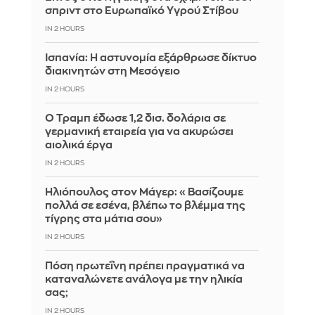
σπριντ στο Ευρωπαϊκό Υγρού Στίβου
IN 2 HOURS
Ισπανία: Η αστυνομία εξάρθρωσε δίκτυο
διακινητών στη Μεσόγειο
IN 2 HOURS
Ο Τραμπ έδωσε 1,2 δισ. δολάρια σε
γερμανική εταιρεία για να ακυρώσει
αιολικά έργα
IN 2 HOURS
Ηλιόπουλος στον Μάγερ: «Βασίζουμε
πολλά σε εσένα, βλέπω το βλέμμα της
τίγρης στα μάτια σου»
IN 2 HOURS
Πόση πρωτεΐνη πρέπει πραγματικά να
καταναλώνετε ανάλογα με την ηλικία
σας;
IN 2 HOURS