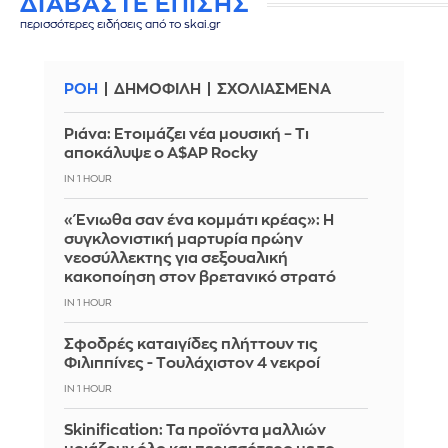
ΔΙΑΒΑΣΤΕ ΕΠΙΣΗΣ
περισσότερες ειδήσεις από το skai.gr
ΡΟΗ
ΔΗΜΟΦΙΛΗ
ΣΧΟΛΙΑΣΜΕΝΑ
Ριάνα: Ετοιμάζει νέα μουσική – Τι
αποκάλυψε ο A$AP Rocky
IN 1 HOUR
«Ένιωθα σαν ένα κομμάτι κρέας»: Η
συγκλονιστική μαρτυρία πρώην
νεοσύλλεκτης για σεξουαλική
κακοποίηση στον βρετανικό στρατό
IN 1 HOUR
Σφοδρές καταιγίδες πλήττουν τις
Φιλιππίνες - Tουλάχιστον 4 νεκροί
IN 1 HOUR
Skinification: Τα προϊόντα μαλλιών