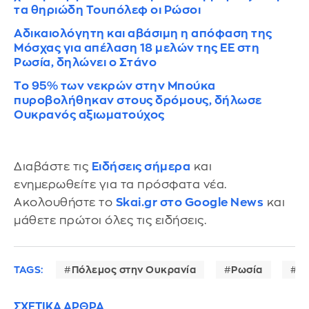
τα θηριώδη Τουπόλεφ οι Ρώσοι
Αδικαιολόγητη και αβάσιμη η απόφαση της
Μόσχας για απέλαση 18 μελών της ΕΕ στη
Ρωσία, δηλώνει ο Στάνο
Το 95% των νεκρών στην Μπούκα
πυροβολήθηκαν στους δρόμους, δήλωσε
Ουκρανός αξιωματούχος
Διαβάστε τις
Ειδήσεις σήμερα
και
ενημερωθείτε για τα πρόσφατα νέα.
Ακολουθήστε το
Skai.gr στο Google News
και
μάθετε πρώτοι όλες τις ειδήσεις.
TAGS:
Πόλεμος στην Ουκρανία
Ρωσία
G
ΣΧΕΤΙΚΑ ΑΡΘΡΑ