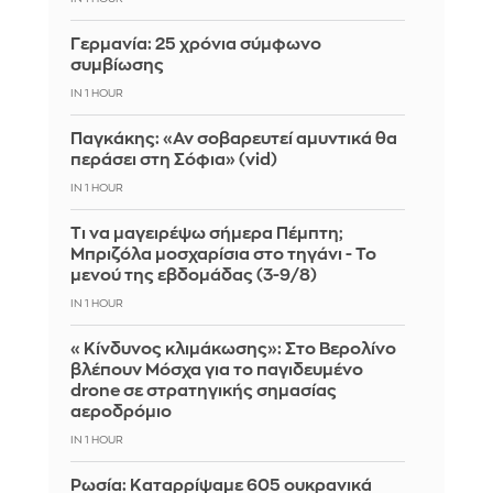
Γερμανία: 25 χρόνια σύμφωνο
συμβίωσης
IN 1 HOUR
Παγκάκης: «Αν σοβαρευτεί αμυντικά θα
περάσει στη Σόφια» (vid)
IN 1 HOUR
Τι να μαγειρέψω σήμερα Πέμπτη;
Μπριζόλα μοσχαρίσια στο τηγάνι - Το
μενού της εβδομάδας (3-9/8)
IN 1 HOUR
«Κίνδυνος κλιμάκωσης»: Στο Βερολίνο
βλέπουν Μόσχα για το παγιδευμένο
drone σε στρατηγικής σημασίας
αεροδρόμιο
IN 1 HOUR
Ρωσία: Καταρρίψαμε 605 ουκρανικά