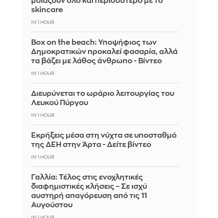
μοιάζουν όλο και περισσότερο με το
skincare
IN 1 HOUR
Box on the beach: Υποψήφιος των
Δημοκρατικών προκαλεί φασαρία, αλλά
τα βάζει με λάθος άνθρωπο - Βίντεο
IN 1 HOUR
Διευρύνεται το ωράριο λειτουργίας του
Λευκού Πύργου
IN 1 HOUR
Eκρήξεις μέσα στη νύχτα σε υποσταθμό
της ΔΕΗ στην Άρτα - Δείτε βίντεο
IN 1 HOUR
Γαλλία: Τέλος στις ενοχλητικές
διαφημιστικές κλήσεις – Σε ισχύ
αυστηρή απαγόρευση από τις 11
Αυγούστου
IN 1 HOUR