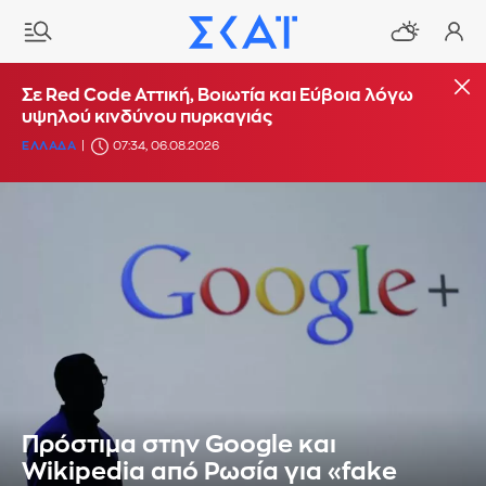
Σε Red Code Αττική, Βοιωτία και Εύβοια λόγω
υψηλού κινδύνου πυρκαγιάς
ΕΛΛΑΔΑ
07:34, 06.08.2026
Πρόστιμα στην Google και
Wikipedia από Ρωσία για «fake