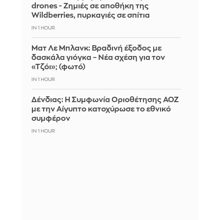
drones - Zημιές σε αποθήκη της
Wildberries, πυρκαγιές σε σπίτια
IN 1 HOUR
Ματ Λε Μπλανκ: Βραδινή έξοδος με
δασκάλα γιόγκα – Νέα σχέση για τον
«Τζόι»; (φωτό)
IN 1 HOUR
Δένδιας: Η Συμφωνία Οριοθέτησης ΑΟΖ
με την Αίγυπτο κατοχύρωσε το εθνικό
συμφέρον
IN 1 HOUR