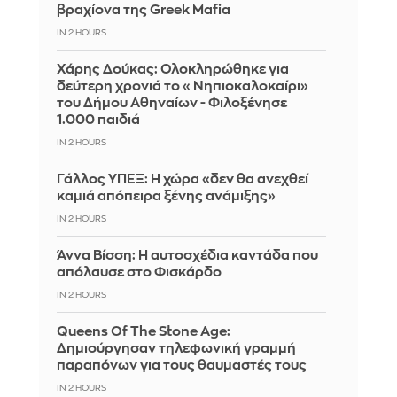
βραχίονα της Greek Mafia
IN 2 HOURS
Χάρης Δούκας: Ολοκληρώθηκε για
δεύτερη χρονιά το «Νηπιοκαλοκαίρι»
του Δήμου Αθηναίων - Φιλοξένησε
1.000 παιδιά
IN 2 HOURS
Γάλλος ΥΠΕΞ: Η χώρα «δεν θα ανεχθεί
καμιά απόπειρα ξένης ανάμιξης»
IN 2 HOURS
Άννα Βίσση: Η αυτοσχέδια καντάδα που
απόλαυσε στο Φισκάρδο
IN 2 HOURS
Queens Of The Stone Age:
Δημιούργησαν τηλεφωνική γραμμή
παραπόνων για τους θαυμαστές τους
IN 2 HOURS