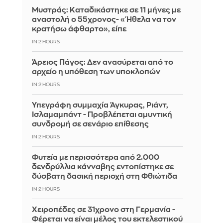
Μυστράς: Καταδικάστηκε σε 11 μήνες με
αναστολή ο 55χρονος- «Ήθελα να τον
κρατήσω άφθαρτο», είπε
IN 2 HOURS
Άρειος Πάγος: Δεν ανασύρεται από το
αρχείο η υπόθεση των υποκλοπών
IN 2 HOURS
Υπεγράφη συμμαχία Άγκυρας, Ριάντ,
Ισλαμαμπάντ - Προβλέπεται αμυντική
συνδρομή σε σενάριο επίθεσης
IN 2 HOURS
Φυτεία με περισσότερα από 2.000
δενδρύλλια κάνναβης εντοπίστηκε σε
δύσβατη δασική περιοχή στη Φθιώτιδα
IN 2 HOURS
Χειροπέδες σε 31χρονο στη Γερμανία -
Φέρεται να είναι μέλος του εκτελεστικού