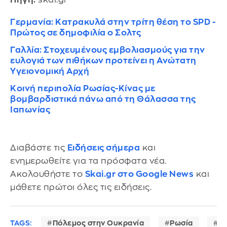
Γερμανία: Κατρακυλά στην τρίτη θέση το SPD -
Πρώτος σε δημοφιλία ο Σολτς
Γαλλία: Στοχευμένους εμβολιασμούς για την
ευλογιά των πιθήκων προτείνει η Ανώτατη
Υγειονομική Αρχή
Κοινή περιπολία Ρωσίας-Κίνας με
βομβαρδιστικά πάνω από τη Θάλασσα της
Ιαπωνίας
Διαβάστε τις
Ειδήσεις σήμερα
και
ενημερωθείτε για τα πρόσφατα νέα.
Ακολουθήστε το
Skai.gr στο Google News
και
μάθετε πρώτοι όλες τις ειδήσεις.
TAGS:
Πόλεμος στην Ουκρανία
Ρωσία
Ο