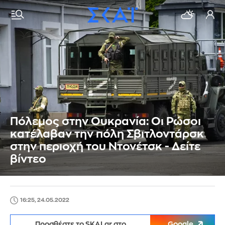
Πόλεμος στην Ουκρανία: Οι Ρώσοι
κατέλαβαν την πόλη Σβιτλοντάρσκ
στην περιοχή του Ντονέτσκ - Δείτε
βίντεο
16:25, 24.05.2022
Προσθέστε το SKAI.gr στο
Google