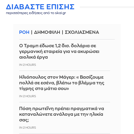
ΔΙΑΒΑΣΤΕ ΕΠΙΣΗΣ
περισσότερες ειδήσεις από το skai.gr
ΡΟΗ
ΔΗΜΟΦΙΛΗ
ΣΧΟΛΙΑΣΜΕΝΑ
Ο Τραμπ έδωσε 1,2 δισ. δολάρια σε
γερμανική εταιρεία για να ακυρώσει
αιολικά έργα
IN 2 HOURS
Ηλιόπουλος στον Μάγερ: «Βασίζουμε
πολλά σε εσένα, βλέπω το βλέμμα της
τίγρης στα μάτια σου»
IN 2 HOURS
Πόση πρωτεΐνη πρέπει πραγματικά να
καταναλώνετε ανάλογα με την ηλικία
σας;
IN 2 HOURS