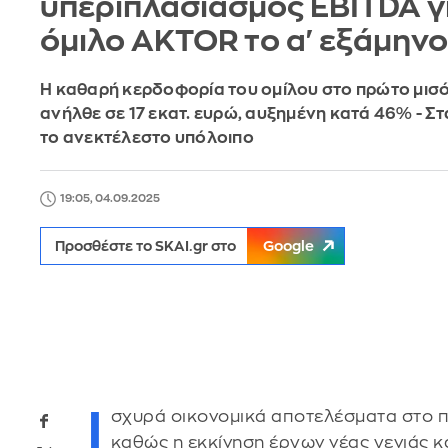
υπεριπλασιασμός EBITDA γ
όμιλο AKTOR το α' εξάμηνο
Η καθαρή κερδοφορία του ομίλου στο πρώτο μισό
ανήλθε σε 17 εκατ. ευρώ, αυξημένη κατά 46% - Στα
το ανεκτέλεστο υπόλοιπο
19:05, 04.09.2025
Προσθέστε το SKAI.gr στο
Google
Ι
σχυρά οικονομικά αποτελέσματα στο π
καθώς η εκκίνηση έργων νέας γενιάς κ