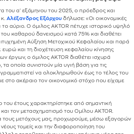
α του α' εξάμηνου του 2025, ο πρόεδρος και
 κ.
Αλέξανδρος Εξάρχου
δήλωσε: «Οι οικονομικές
ια το αύριο. Ο όμιλος AKTOR πέτυχε ιστορικό υψηλό
 του καθαρού δανεισμού κατά 75% και διαθέτει
πιτυχημένη Αύξηση Μετοχικού Κεφαλαίου και παρά
. ευρώ και τη διοχέτευση κεφαλαίου κίνησης
των έργων, ο όμιλος AKTOR διαθέτει ισχυρά
 τα οποία συνιστούν μία υγιή βάση για τις
ογραμματιστεί να ολοκληρωθούν έως το τέλος του
ε στο ακέραιο τον οικονομικό στόχο που είχαμε
νο του έτους χαρακτηρίστηκε από σημαντική
 και τον μετασχηματισμό του Ομίλου AKTOR.
ια τους μετόχους μας, προχωρούμε, μέσω εξαγορών
νέους τομείς και την διαφοροποίηση του