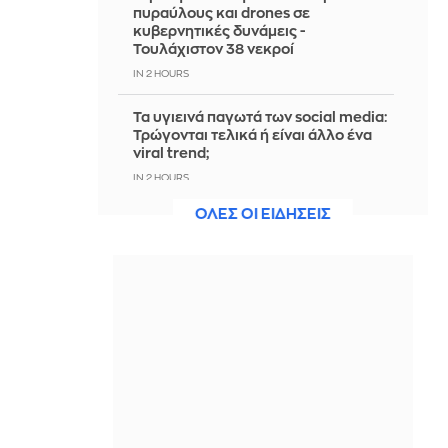
πυραύλους και drones σε
κυβερνητικές δυνάμεις -
Τουλάχιστον 38 νεκροί
IN 2 HOURS
Τα υγιεινά παγωτά των social media:
Τρώγονται τελικά ή είναι άλλο ένα
viral trend;
IN 2 HOURS
ΟΛΕΣ ΟΙ ΕΙΔΗΣΕΙΣ
ΕΛΑΣ: «Βιομηχανία κοροϊδίας από
τον κ. Μητσοτάκη - Ξαναπαρουσιάζει
ως σχέδιο τις ίδιες ανεκπλήρωτες
υποσχέσεις»
IN 2 HOURS
Ισραήλ: Έποικος κατηγορείται για τον
θάνατο Παλαιστίνιου ακτιβιστή στην
κατεχόμενη Δυτική Όχθη
IN 2 HOURS
Bloomberg: Νέος γύρος