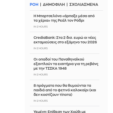
ΡΟΗ
ΔΗΜΟΦΙΛΗ
ΣΧΟΛΙΑΣΜΕΝΑ
Η Μπαρτσελόνα «άρπαξε μέσα από
τα χέρια» της Ρεάλ τον Ρόδρι
IN 2 HOURS
CrediaBank: Στα 2 δισ. ευρώ οι νέες
εκταμιεύσεις στο εξάμηνο του 2026
IN 2 HOURS
Οι οπαδοί του Παναθηναϊκού
εξαντλούν τα εισιτήρια για τη ρεβάνς
με την ΤΣΣΚΑ 1948
IN 2 HOURS
8 πράγματα που θα θυμούνται τα
παιδιά από το φετινό καλοκαίρι (και
δεν κοστίζουν τίποτα)
IN 2 HOURS
Υεμένη: Επίθεση των Χούθι με