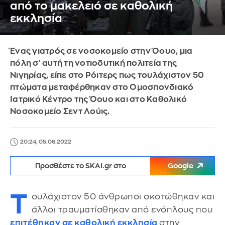
από το μακελειό σε καθολική
εκκλησία
Ένας γιατρός σε νοσοκομείο στην Όουο, μια
πόλη σ' αυτή τη νοτιοδυτική πολιτεία της
Νιγηρίας, είπε στο Ρόιτερς πως τουλάχιστον 50
πτώματα μεταφέρθηκαν στο Ομοσπονδιακό
Ιατρικό Κέντρο της Όουο και στο Καθολικό
Νοσοκομείο Σεντ Λούις.
20:24, 05.06.2022
Προσθέστε το SKAI.gr στο
Google
Τ
ουλάχιστον 50 άνθρωποι σκοτώθηκαν και
άλλοι τραυματίσθηκαν από ενόπλους που
επιτέθηκαν σε καθολική εκκλησία
στην