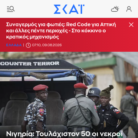
Συναγερμός για φωτιές: Red Code για Αττική
και άλλες πέντε περιοχές - Στο κόκκινο ο
κρατικός μηχανισμός
ΕΛΛΑΔΑ
07:10, 09.08.2026
Νιγηρία: Τουλάχιστον 50 οι νεκροί