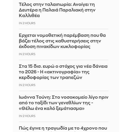
Τέλος στην ταλαιπωρία: Ανοίγει τη
Δευτέρα η Παλαιά Παραλιακή στην
Καλλιθέα
IN 2 HOURS
Έρχεται νομοθετική παρέμβαση που θα
βάζει τέλος στις καθυστερήσεις στην
έκδοση πινακίδων κυκλοφορίας
IN 2 HOURS
Στα 15 δισ. ευρώ ο στόχος για νέα δάνεια
το 2026 - Η «ακτινογραφία» της
κερδοφορίας των τραπεζών
IN 2 HOURS
Ιωάννα Τούνη: Στο νοσοκομείο λίγο πριν
από το ταξίδι των γενεθλίων της -
«Θέλω ένα καλό ξεμάτιασμα»
IN 2 HOURS
Πώς έγινε η τραγωδία με το 4χρονο που