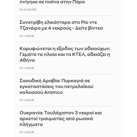
πνίγηκε σε πισίνα στην Πάρο
IN 2 HOURS
Συνετρίβη ελικόπτερο στο Ρίο ντε
Τζανέιρο με 4 νεκρούς - Δείτε βίντεο
IN 1 HOUR
Κορυφώνεται η έξοδος των αδειούχων:
Γεμάτα τα πλοία και τα ΚΤΕΛ, αδειάζει η
Αθήνα
IN 1 HOUR
Σαουδική Αραβία: Πυρκαγιά σε
εγκαταστάσεις του πετρελαϊκού
κολοσσού Aramco
IN 1 HOUR
Ουκρανία: Τουλάχιστον 3 νεκροί και
αρκετοί τραυματίες από ρωσικά
πλήγματα
IN 1 HOUR