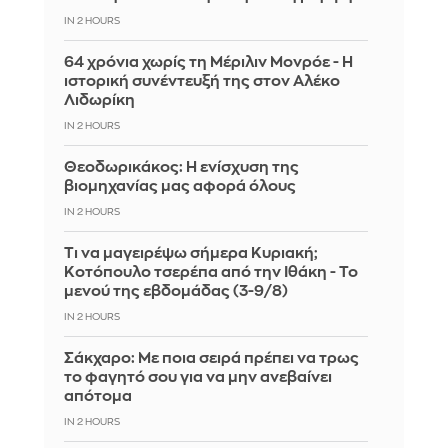
IN 2 HOURS
64 χρόνια χωρίς τη Μέριλιν Μονρόε - Η
ιστορική συνέντευξή της στον Αλέκο
Λιδωρίκη
IN 2 HOURS
Θεοδωρικάκος: Η ενίσχυση της
βιομηχανίας μας αφορά όλους
IN 2 HOURS
Τι να μαγειρέψω σήμερα Κυριακή;
Κοτόπουλο τσερέπα από την Ιθάκη - Το
μενού της εβδομάδας (3-9/8)
IN 2 HOURS
Σάκχαρο: Με ποια σειρά πρέπει να τρως
το φαγητό σου για να μην ανεβαίνει
απότομα
IN 2 HOURS