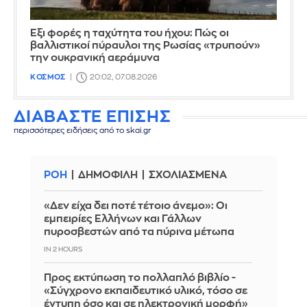
Έξι φορές η ταχύτητα του ήχου: Πώς οι
βαλλιστικοί πύραυλοι της Ρωσίας «τρυπούν»
την ουκρανική αεράμυνα
ΚΟΣΜΟΣ
20:02, 07.08.2026
ΔΙΑΒΑΣΤΕ ΕΠΙΣΗΣ
περισσότερες ειδήσεις από το skai.gr
ΡΟΗ
ΔΗΜΟΦΙΛΗ
ΣΧΟΛΙΑΣΜΕΝΑ
«Δεν είχα δει ποτέ τέτοιο άνεμο»: Οι
εμπειρίες Ελλήνων και Γάλλων
πυροσβεστών από τα πύρινα μέτωπα
IN 2 HOURS
Προς εκτύπωση το πολλαπλό βιβλίο -
«Σύγχρονο εκπαιδευτικό υλικό, τόσο σε
έντυπη όσο και σε ηλεκτρονική μορφή»