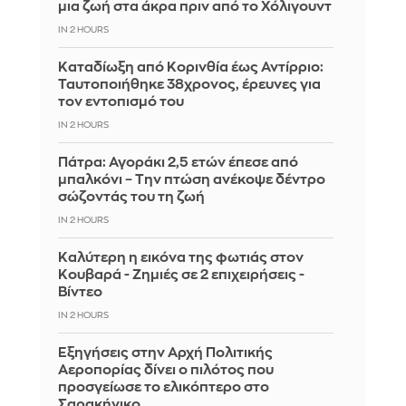
μια ζωή στα άκρα πριν από το Χόλιγουντ
IN 2 HOURS
Καταδίωξη από Κορινθία έως Αντίρριο:
Ταυτοποιήθηκε 38χρονος, έρευνες για
τον εντοπισμό του
IN 2 HOURS
Πάτρα: Αγοράκι 2,5 ετών έπεσε από
μπαλκόνι – Την πτώση ανέκοψε δέντρο
σώζοντάς του τη ζωή
IN 2 HOURS
Καλύτερη η εικόνα της φωτιάς στον
Κουβαρά - Ζημιές σε 2 επιχειρήσεις -
Βίντεο
IN 2 HOURS
Εξηγήσεις στην Αρχή Πολιτικής
Αεροπορίας δίνει ο πιλότος που
προσγείωσε το ελικόπτερο στο
Σαρακήνικο