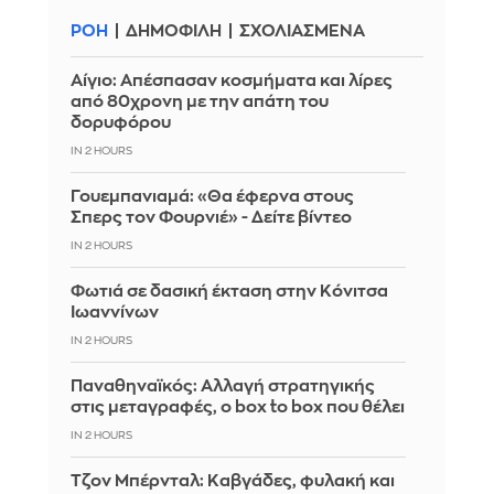
ΡΟΗ
ΔΗΜΟΦΙΛΗ
ΣΧΟΛΙΑΣΜΕΝΑ
Αίγιο: Απέσπασαν κοσμήματα και λίρες
από 80χρονη με την απάτη του
δορυφόρου
IN 2 HOURS
Γουεμπανιαμά: «Θα έφερνα στους
Σπερς τον Φουρνιέ» - Δείτε βίντεο
IN 2 HOURS
Φωτιά σε δασική έκταση στην Κόνιτσα
Ιωαννίνων
IN 2 HOURS
Παναθηναϊκός: Αλλαγή στρατηγικής
στις μεταγραφές, ο box to box που θέλει
IN 2 HOURS
Τζον Μπέρνταλ: Καβγάδες, φυλακή και