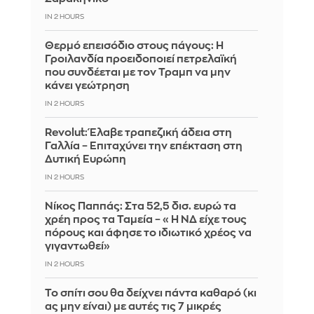
IN 2 HOURS
Θερμό επεισόδιο στους πάγους: Η
Γροιλανδία προειδοποιεί πετρελαϊκή
που συνδέεται με τον Τραμπ να μην
κάνει γεώτρηση
IN 2 HOURS
Revolut: Έλαβε τραπεζική άδεια στη
Γαλλία – Επιταχύνει την επέκταση στη
Δυτική Ευρώπη
IN 2 HOURS
Νίκος Παππάς: Στα 52,5 δισ. ευρώ τα
χρέη προς τα Ταμεία – «Η ΝΔ είχε τους
πόρους και άφησε το ιδιωτικό χρέος να
γιγαντωθεί»
IN 2 HOURS
Το σπίτι σου θα δείχνει πάντα καθαρό (κι
ας μην είναι) με αυτές τις 7 μικρές