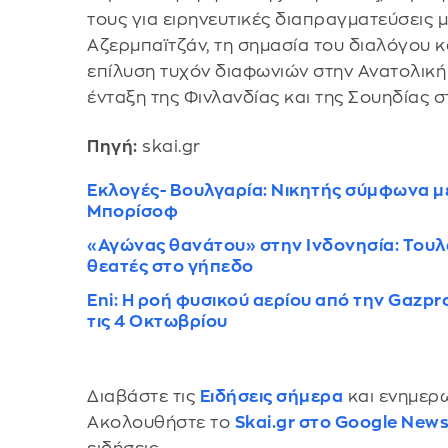
τους για ειρηνευτικές διαπραγματεύσεις 
Αζερμπαϊτζάν, τη σημασία του διαλόγου κα
επίλυση τυχόν διαφωνιών στην Ανατολική
ένταξη της Φινλανδίας και της Σουηδίας 
Πηγή:
skai.gr
Εκλογές- Βουλγαρία: Νικητής σύμφωνα με 
Μπορίσοφ
«Αγώνας θανάτου» στην Ινδονησία: Τουλ
θεατές στο γήπεδο
Eni: H ροή φυσικού αερίου από την Gazpr
τις 4 Οκτωβρίου
Διαβάστε τις
Ειδήσεις σήμερα
και ενημερω
Ακολουθήστε το
Skai.gr στο Google New