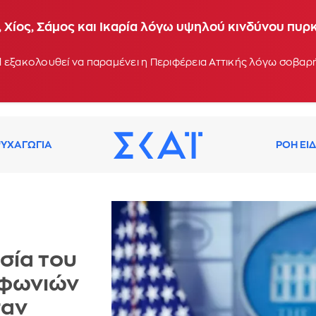
 Χίος, Σάμος και Ικαρία λόγω υψηλού κινδύνου πυρ
 εξακολουθεί να παραμένει η Περιφέρεια Αττικής λόγω σοβα
ΥΧΑΓΩΓΙΑ
ΡΟΗ ΕΙ
σία του
αφωνιών
σαν