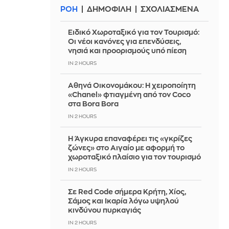
ΡΟΗ
ΔΗΜΟΦΙΛΗ
ΣΧΟΛΙΑΣΜΕΝΑ
Ειδικό Χωροταξικό για τον Τουρισμό:
Οι νέοι κανόνες για επενδύσεις,
νησιά και προορισμούς υπό πίεση
IN 2 HOURS
Αθηνά Οικονομάκου: Η χειροποίητη
«Chanel» φτιαγμένη από τον Coco
στα Bora Bora
IN 2 HOURS
Η Άγκυρα επαναφέρει τις «γκρίζες
ζώνες» στο Αιγαίο με αφορμή το
χωροταξικό πλαίσιο για τον τουρισμό
IN 2 HOURS
Σε Red Code σήμερα Κρήτη, Χίος,
Σάμος και Ικαρία λόγω υψηλού
κινδύνου πυρκαγιάς
IN 2 HOURS