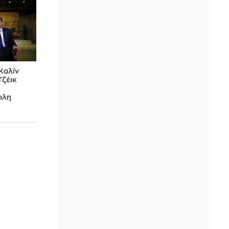
Καλίν
Τζέικ
ολη