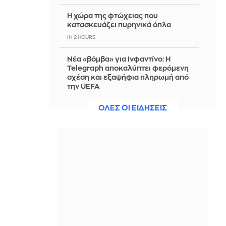
Η χώρα της φτώχειας που
κατασκευάζει πυρηνικά όπλα
IN 2 HOURS
Νέα «βόμβα» για Ινφαντίνο: Η
Telegraph αποκαλύπτει φερόμενη
σχέση και εξαψήφια πληρωμή από
την UEFA
IN 2 HOURS
ΟΛΕΣ ΟΙ ΕΙΔΗΣΕΙΣ
Τραμπ: «Εθνική ντροπή» η απόφαση
που μπλοκάρει την κατασκευή της
αίθουσας χορού στον Λευκό Οίκο
IN 2 HOURS
Νέοι ρωσικοί βομβαρδισμοί στο
Κίεβο με τουλάχιστον 3 νεκρούς
IN 2 HOURS
«Δώρο» Τραμπ στον νέο πρόεδρο της
Κολομβίας 1 δισ. δολάρια