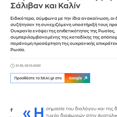
Σάλιβαν και Καλίν
Ειδικότερα, σύμφωνα με την ίδια ανακοίνωση, οι
συζήτησαν τη συνεχιζόμενη υποστήριξή τους προ
Ουκρανία ενόψει της επιθετικότητας της Ρωσίας,
συμπεριλαμβανομένης της καταδίκης της απόπειρ
παράνομη προσάρτηση της ουκρανικής επικράτει
Ρωσία.
21:35, 02.10.2022
Προσθέστε το SKAI.gr στο
Google
«Η
σημασία του διαλόγου και της δ
τυχόν διαφωνιών στην Ανατολι