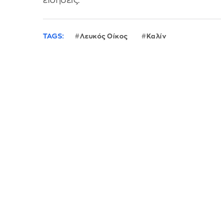
ειδήσεις.
TAGS:
Λευκός Οίκος
Καλίν