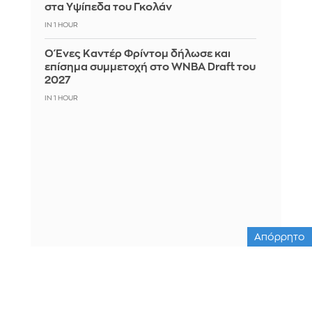
στα Υψίπεδα του Γκολάν
IN 1 HOUR
Ο Ένες Καντέρ Φρίντομ δήλωσε και
επίσημα συμμετοχή στο WNBA Draft του
2027
IN 1 HOUR
Απόρρητο