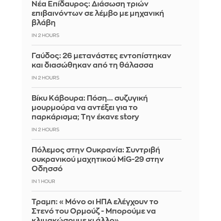
Νέα Επίδαυρος: Διάσωση τριών
επιβαινόντων σε λέμβο με μηχανική
βλάβη
IN 2 HOURS
Γαύδος: 26 μετανάστες εντοπίστηκαν
και διασώθηκαν από τη θάλασσα
IN 2 HOURS
Βίκυ Κάβουρα: Πόση... συζυγική
μουρμούρα να αντέξει για το
παρκάρισμα; Την έκανε story
IN 2 HOURS
Πόλεμος στην Ουκρανία: Συντριβή
ουκρανικού μαχητικού MiG-29 στην
Οδησσό
IN 1 HOUR
Τραμπ: «Μόνο οι ΗΠΑ ελέγχουν το
Στενό του Ορμούζ - Μπορούμε να
κλιμακώσουμε κι άλλο»