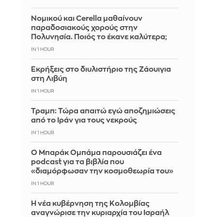
Νομικού και Cerella μαθαίνουν
παραδοσιακούς χορούς στην
Πολυνησία. Ποιός το έκανε καλύτερα;
IN 1 HOUR
Εκρήξεις στο διυλιστήριο της Ζάουιγια
στη Λιβύη
IN 1 HOUR
Τραμπ: Τώρα απαιτώ εγώ αποζημιώσεις
από το Ιράν για τους νεκρούς
IN 1 HOUR
Ο Μπαράκ Ομπάμα παρουσιάζει ένα
podcast για τα βιβλία που
«διαμόρφωσαν την κοσμοθεωρία του»
IN 1 HOUR
Η νέα κυβέρνηση της Κολομβίας
αναγνώρισε την κυριαρχία του Ισραήλ