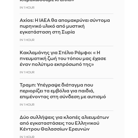
IN 1 HOUR
Axios: Η IAEA θα απομακρύνει σύντομα
πυρηνικό υλικό από μυστική
εγκατάσταση στη Συρία
IN 1 HOUR
Κακλαμάνης για Στέλιο Ράμφο: «Η
πνευματική ζωή του τόπου μας έχασε
έναν πολύτιμο εκπρόσωπό της»
IN 1 HOUR
Τραμπ: Υπέγραψε διάταγμα που
περιορίζει τα εμβόλια για παιδιά,
επιμένοντας στη σύνδεση με αυτισμό
IN 1 HOUR
Δύο συλλήψεις για κλοπές αλιευμάτων
από εγκαταστάσεις του Ελληνικού
Κέντρου Θαλασσίων Ερευνών
IN 1 HOUR