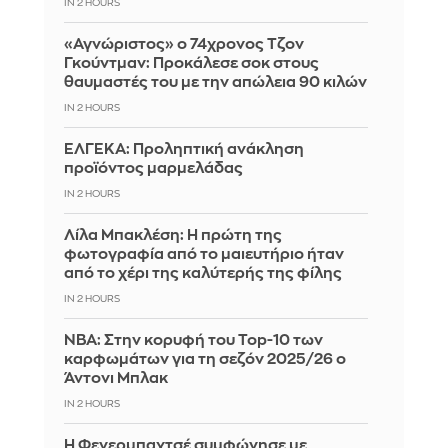
IN 2 HOURS
«Αγνώριστος» ο 74χρονος Τζον
Γκούντμαν: Προκάλεσε σοκ στους
θαυμαστές του με την απώλεια 90 κιλών
IN 2 HOURS
ΕΛΓΕΚΑ: Προληπτική ανάκληση
προϊόντος μαρμελάδας
IN 2 HOURS
Λίλα Μπακλέση: Η πρώτη της
φωτογραφία από το μαιευτήριο ήταν
από το χέρι της καλύτερής της φίλης
IN 2 HOURS
ΝΒΑ: Στην κορυφή του Top-10 των
καρφωμάτων για τη σεζόν 2025/26 ο
Άντονι Μπλακ
IN 2 HOURS
Η Φενερμπαχτσέ συμφώνησε με