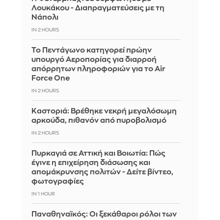
Λουκάκου - Διαπραγματεύσεις με τη
Νάπολι
IN 2 HOURS
Το Πεντάγωνο κατηγορεί πρώην
υπουργό Αεροπορίας για διαρροή
απόρρητων πληροφοριών για το Air
Force One
IN 2 HOURS
Καστοριά: Βρέθηκε νεκρή μεγαλόσωμη
αρκούδα, πιθανόν από πυροβολισμό
IN 2 HOURS
Πυρκαγιά σε Αττική και Βοιωτία: Πώς
έγινε η επιχείρηση διάσωσης και
απομάκρυνσης πολιτών - Δείτε βίντεο,
φωτογραφίες
IN 1 HOUR
Παναθηναϊκός: Οι ξεκάθαροι ρόλοι των