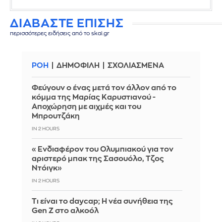
ΔΙΑΒΑΣΤΕ ΕΠΙΣΗΣ
περισσότερες ειδήσεις από το skai.gr
ΡΟΗ
ΔΗΜΟΦΙΛΗ
ΣΧΟΛΙΑΣΜΕΝΑ
Φεύγουν ο ένας μετά τον άλλον από το
κόμμα της Μαρίας Καρυστιανού -
Αποχώρηση με αιχμές και του
Μπρουτζάκη
IN 2 HOURS
«Ενδιαφέρον του Ολυμπιακού για τον
αριστερό μπακ της Σασουόλο, Τζος
Ντόιγκ»
IN 2 HOURS
Τι είναι το daycap; Η νέα συνήθεια της
Gen Z στο αλκοόλ