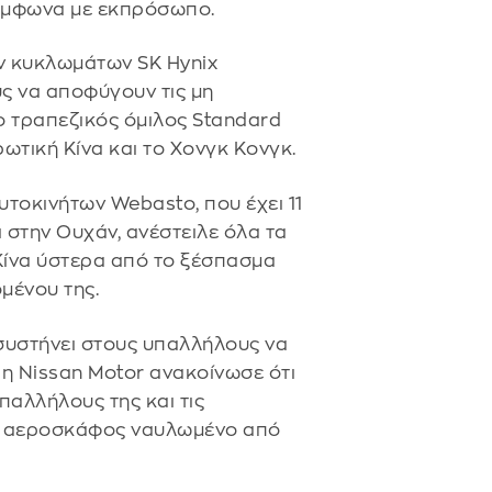
σύμφωνα με εκπρόσωπο.
ν κυκλωμάτων SK Hynix
ς να αποφύγουν τις μη
 ο τραπεζικός όμιλος Standard
ρωτική Κίνα και το Χονγκ Κονγκ.
υτοκινήτων Webasto, που έχει 11
ι στην Ουχάν, ανέστειλε όλα τα
 Κίνα ύστερα από το ξέσπασμα
ομένου της.
συστήνει στους υπαλλήλους να
 η Nissan Motor ανακοίνωσε ότι
παλλήλους της και τις
κό αεροσκάφος ναυλωμένο από