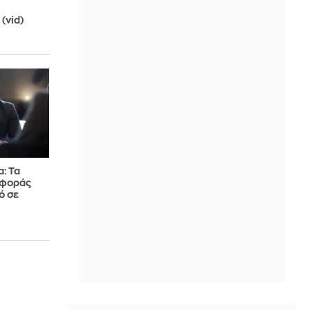
(vid)
: Τα
αφοράς
ό σε