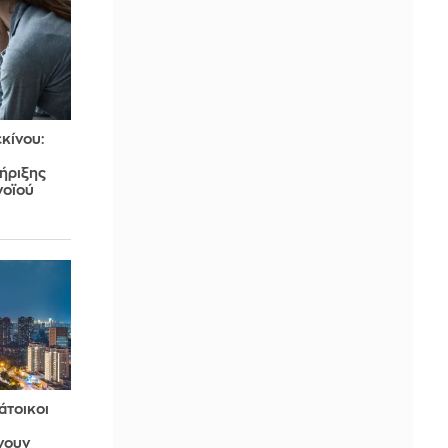
κίνου:
ήριξης
νοϊού
άτοικοι
νουν