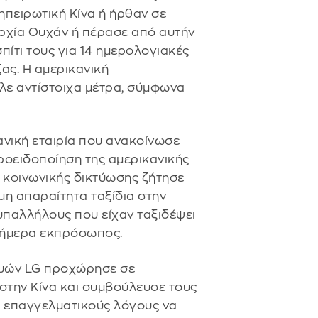
ηπειρωτική Κίνα ή ήρθαν σε
ρχία Ουχάν ή πέρασε από αυτήν
σπίτι τους για 14 ημερολογιακές
ας. Η αμερικανική
λε αντίστοιχα μέτρα, σύμφωνα
ανική εταιρία που ανακοίνωσε
ροειδοποίηση της αμερικανικής
ν κοινωνικής δικτύωσης ζήτησε
μη απαραίτητα ταξίδια στην
υπαλλήλους που είχαν ταξιδέψει
 σήμερα εκπρόσωπος.
κευών LG προχώρησε σε
στην Κίνα και συμβούλευσε τους
α επαγγελματικούς λόγους να