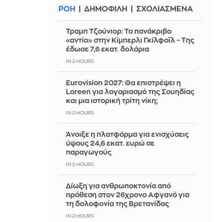
ΡΟΗ
ΔΗΜΟΦΙΛΗ
ΣΧΟΛΙΑΣΜΕΝΑ
Τραμπ Τζούνιορ: Το πανάκριβο
«αντίο» στην Κίμπερλι Γκίλφοϊλ – Της
έδωσε 7,6 εκατ. δολάρια
IN 2 HOURS
Eurovision 2027: Θα επιστρέψει η
Loreen για λογαριασμό της Σουηδίας
και μια ιστορική τρίτη νίκη;
IN 2 HOURS
Άνοιξε η πλατφόρμα για ενισχύσεις
ύψους 24,6 εκατ. ευρώ σε
παραγωγούς
IN 2 HOURS
Δίωξη για ανθρωποκτονία από
πρόθεση στον 26χρονο Αφγανό για
τη δολοφονία της Βρετανίδας
IN 2 HOURS