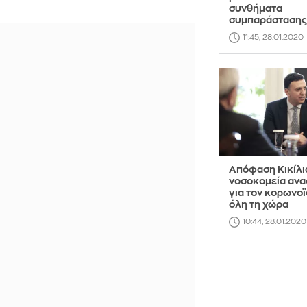
συνθήματα
συμπαράστασης 
11:45, 28.01.2020
Απόφαση Κικίλια
νοσοκομεία αν
για τον κορωνοϊ
όλη τη χώρα
10:44, 28.01.2020