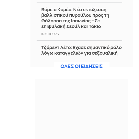
Βόρεια Κορέα: Νέα εκτόξευση
βαλλιστικού πυραύλου προς τη
Θάλασσα της Ιαπωνίας – Σε
επιφυλακή Σεούλ και Τόκιο
IN 2 HOURS
Τζάρεντ Λέτο: Έχασε σημαντικό ρόλο
λόγω καταγγελιών για σεξουαλική
παρενόχληση
ΟΛΕΣ ΟΙ ΕΙΔΗΣΕΙΣ
IN 2 HOURS
Νηστίσιμα γλυκά: 37 συνταγές για
απόλαυση χωρίς περιορισμούς
IN 2 HOURS
«Όχι πια αιχμάλωτοι του
ρουσφετιού»: Ο Μητσοτάκης στην
παρουσίαση της πλατφόρμας
myAGRO
IN 2 HOURS