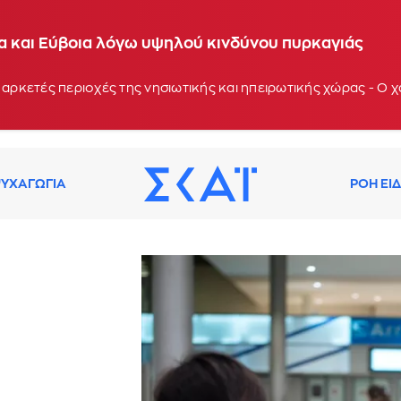
ία και Εύβοια λόγω υψηλού κινδύνου πυρκαγιάς
 αρκετές περιοχές της νησιωτικής και ηπειρωτικής χώρας - Ο
ΥΧΑΓΩΓΙΑ
ΡΟΗ ΕΙ