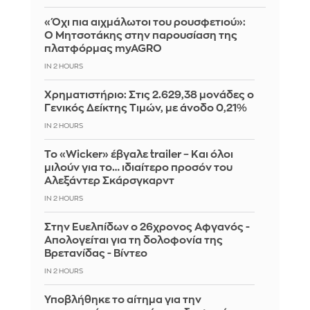
«Όχι πια αιχμάλωτοι του ρουσφετιού»:
Ο Μητσοτάκης στην παρουσίαση της
πλατφόρμας myAGRO
IN 2 HOURS
Χρηματιστήριο: Στις 2.629,38 μονάδες ο
Γενικός Δείκτης Τιμών, με άνοδο 0,21%
IN 2 HOURS
Το «Wicker» έβγαλε trailer – Και όλοι
μιλούν για το… ιδιαίτερο προσόν του
Αλεξάντερ Σκάρσγκαρντ
IN 2 HOURS
Στην Ευελπίδων ο 26χρονος Αφγανός -
Απολογείται για τη δολοφονία της
Βρετανίδας - Βίντεο
IN 2 HOURS
Υποβλήθηκε το αίτημα για την