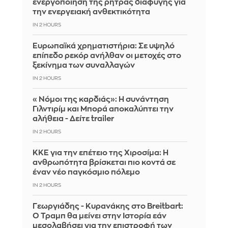
ενεργοποίηση της ρήτρας διαφυγής για
την ενεργειακή ανθεκτικότητα
IN 2 HOURS
Ευρωπαϊκά χρηματιστήρια: Σε υψηλό
επίπεδο ρεκόρ ανήλθαν οι μετοχές στο
ξεκίνημα των συναλλαγών
IN 2 HOURS
«Νόμοι της καρδιάς»: Η συνάντηση
Γιλντιρίμ και Μπορά αποκαλύπτει την
αλήθεια - Δείτε trailer
IN 2 HOURS
ΚΚΕ για την επέτειο της Χιροσίμα: Η
ανθρωπότητα βρίσκεται πιο κοντά σε
έναν νέο παγκόσμιο πόλεμο
IN 2 HOURS
Γεωργιάδης - Κυρανάκης στο Breitbart:
Ο Τραμπ θα μείνει στην Ιστορία εάν
μεσολαβήσει για την επιστροφή των