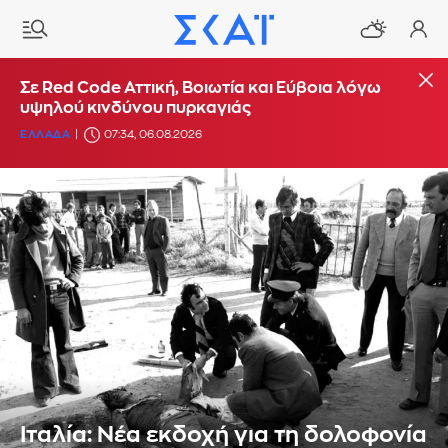
Σε Red Code Αττική, Βοιωτία και Εύβοια λόγω
υψηλού κινδύνου πυρκαγιάς
ΕΛΛΑΔΑ
07:34, 06.08.2026
Ιταλία: Νέα εκδοχή για τη δολοφονία