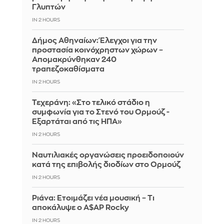
Γλυπτών
IN 2 HOURS
Δήμος Αθηναίων: Έλεγχοι για την
προστασία κοινόχρηστων χώρων –
Απομακρύνθηκαν 240
τραπεζοκαθίσματα
IN 2 HOURS
Τεχεράνη: «Στο τελικό στάδιο η
συμφωνία για το Στενό του Ορμούζ -
Εξαρτάται από τις ΗΠΑ»
IN 2 HOURS
Ναυτιλιακές οργανώσεις προειδοποιούν
κατά της επιβολής διοδίων στο Ορμούζ
IN 2 HOURS
Ριάνα: Ετοιμάζει νέα μουσική – Τι
αποκάλυψε ο A$AP Rocky
IN 2 HOURS