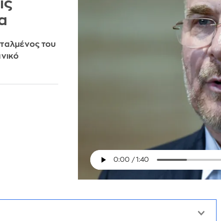
ις
α
σταλμένος του
ανικό