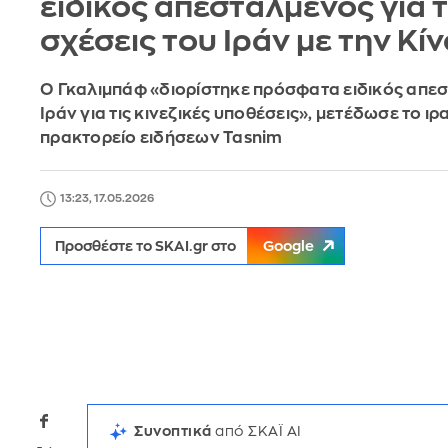
ειδικός απεσταλμένος για τ
σχέσεις του Ιράν με την Κίν
Ο Γκαλιμπάφ «διορίστηκε πρόσφατα ειδικός απε
Ιράν για τις κινεζικές υποθέσεις», μετέδωσε το ιρ
πρακτορείο ειδήσεων Tasnim
13:23, 17.05.2026
Προσθέστε το SKAI.gr στο
Google
Συνοπτικά
από ΣΚΑΪ AI