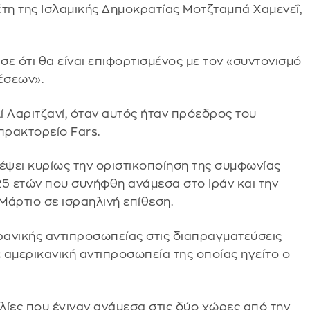
έτη της Ισλαμικής Δημοκρατίας Μοτζταμπά Χαμενεΐ,
σε ότι θα είναι επιφορτισμένος με τον «συντονισμό
έσεων».
ί Λαριτζανί, όταν αυτός ήταν πρόεδρος του
πρακτορείο Fars.
λέψει κυρίως την οριστικοποίηση της συμφωνίας
25 ετών που συνήφθη ανάμεσα στο Ιράν και την
Μάρτιο σε ισραηλινή επίθεση.
ιρανικής αντιπροσωπείας στις διαπραγματεύσεις
με αμερικανική αντιπροσωπεία της οποίας ηγείτο ο
λίες που έγιναν ανάμεσα στις δύο χώρες από την