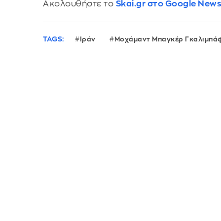
Ακολουθήστε το
Skai.gr στο Google New
TAGS:
Ιράν
Μοχάμαντ Μπαγκέρ Γκαλιμπά