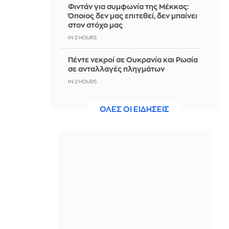
Φιντάν για συμφωνία της Μέκκας:
Όποιος δεν μας επιτεθεί, δεν μπαίνει
στον στόχο μας
IN 2 HOURS
Πέντε νεκροί σε Ουκρανία και Ρωσία
σε ανταλλαγές πληγμάτων
IN 2 HOURS
Πάτρα: Οδηγούσε με «μαϊμού»
ΟΛΕΣ ΟΙ ΕΙΔΗΣΕΙΣ
πινακίδες και... μεθυσμένος
IN 2 HOURS
Τι συμβαίνει όταν αφήνεις τα
βρώμικα πιάτα στον νεροχύτη όλη
νύχτα
IN 1 HOUR
Απίστευτο: Ελικόπτερο «πάρκαρε»
στο Σαρακήνικο για να κάνουν
μπάνιο οι επιβάτες του - Δείτε βίντεο