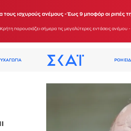
α τους ισχυρούς ανέμους - Έως 9 μποφόρ οι ριπές τ
Κρήτη παρουσιάζει σήμερα τις μεγαλύτερες εντάσεις ανέμου -
ΥΧΑΓΩΓΙΑ
ΡΟΗ ΕΙ
ι