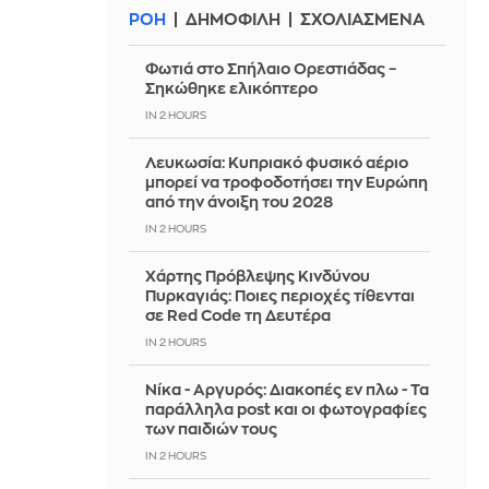
ΡΟΗ
ΔΗΜΟΦΙΛΗ
ΣΧΟΛΙΑΣΜΕΝΑ
Φωτιά στο Σπήλαιο Ορεστιάδας –
Σηκώθηκε ελικόπτερο
IN 2 HOURS
Λευκωσία: Κυπριακό φυσικό αέριο
μπορεί να τροφοδοτήσει την Ευρώπη
από την άνοιξη του 2028
IN 2 HOURS
Χάρτης Πρόβλεψης Κινδύνου
Πυρκαγιάς: Ποιες περιοχές τίθενται
σε Red Code τη Δευτέρα
IN 2 HOURS
Νίκα - Αργυρός: Διακοπές εν πλω - Τα
παράλληλα post και οι φωτογραφίες
των παιδιών τους
IN 2 HOURS