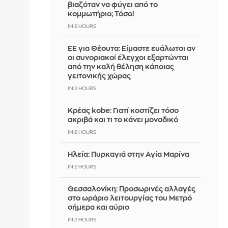
βιαζόταν να φύγει από το
κομμωτήριο; Τόσο!
IN 2 HOURS
ΕΕ για Θέουτα: Είμαστε ευάλωτοι αν
οι συνοριακοί έλεγχοι εξαρτώνται
από την καλή θέληση κάποιας
γειτονικής χώρας
IN 2 HOURS
Κρέας kobe: Γιατί κοστίζει τόσο
ακριβά και τι το κάνει μοναδικό
IN 2 HOURS
Ηλεία: Πυρκαγιά στην Αγία Μαρίνα
IN 2 HOURS
Θεσσαλονίκη: Προσωρινές αλλαγές
στο ωράριο λειτουργίας του Μετρό
σήμερα και αύριο
IN 2 HOURS