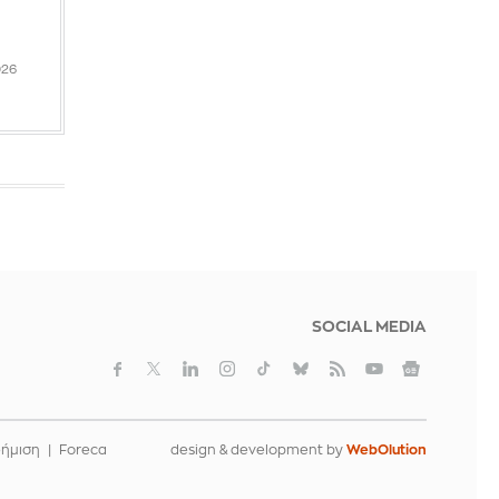
IN 2 HOURS
026
Θα καταρρεύσουν οι επαφές Ισραήλ-
Λιβάνου;
IN 2 HOURS
SOCIAL MEDIA
φήμιση
Foreca
design & development by
WebOlution