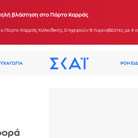
λυμπάδα στη Σκύρο
αμηλή βλάστηση στο Πόρτο Καρράς
ο Πόρτο Καρράς Χαλκιδικής. Επιχειρούν 8 πυροσβέστες με 4 οχ
ΥΧΑΓΩΓΙΑ
ΡΟΗ ΕΙ
φορά