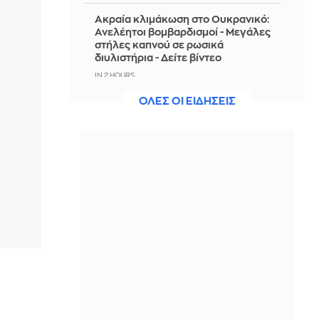
Ακραία κλιμάκωση στο Ουκρανικό:
Ανελέητοι βομβαρδισμοί - Μεγάλες
στήλες καπνού σε ρωσικά
διυλιστήρια - Δείτε βίντεο
IN 2 HOURS
ΟΛΕΣ ΟΙ ΕΙΔΗΣΕΙΣ
Χαλκιδική: Πυρκαγιά σε χαμηλή
βλάστηση στο Πόρτο Καρράς
IN 2 HOURS
Συνεχίζεται η μάχη με τις φλόγες σε
Αλβανία και Σερβία - Δείτε βίντεο
IN 2 HOURS
Οριοθετήθηκε η φωτιά στο Αγρίνιο -
Υπό μερικό έλεγχο η φωτιά στην
Καλαμάτα
IN 2 HOURS
Επίσημο: Στην Τραμπζονσπόρ ο
Σαλάχ - Το «χρυσό» συμβόλαιό του