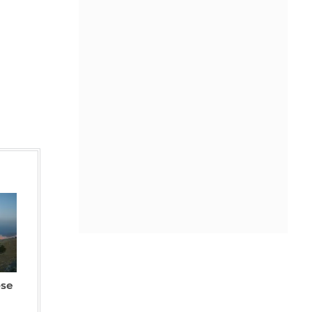
IN 2 HOURS
Αποζημιώσεις 38,1 εκατ. ευρώ σε
κτηνοτρόφους για ευλογιά, πανώλη
και αφθώδη πυρετό στη Λέσβο
IN 2 HOURS
Με 4 μαχαίρια και 2 ψαλίδια
κλαδέματος στη χειραποσκευή
συνελήφθη 37χρονος στο
«Ελευθέριος Βενιζέλος»
IN 2 HOURS
Μπρους Γουίλις: «Επικοινωνούμε με
αγκαλιές και βλέμματα» - Η αγάπη
χωρίς λέξεις...
IN 2 HOURS
Βουδαπέστη: Χαμηλώνει τα φώτα σε
pse
μνημεία και ιστορικά κτίρια για να
εξοικονομήσει ενέργεια στον
καύσωνα