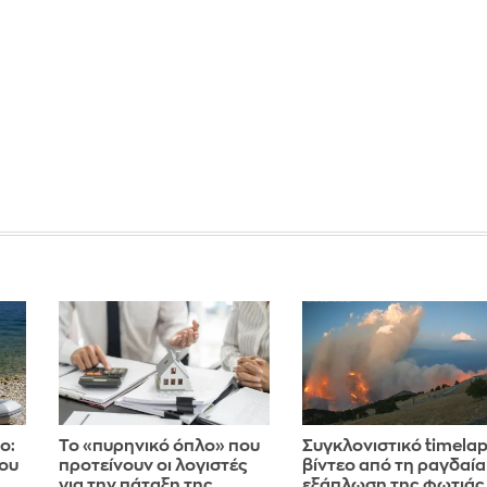
ο:
Το «πυρηνικό όπλο» που
Συγκλονιστικό timela
ου
προτείνουν οι λογιστές
βίντεο από τη ραγδαία
για την πάταξη της
εξάπλωση της φωτιάς