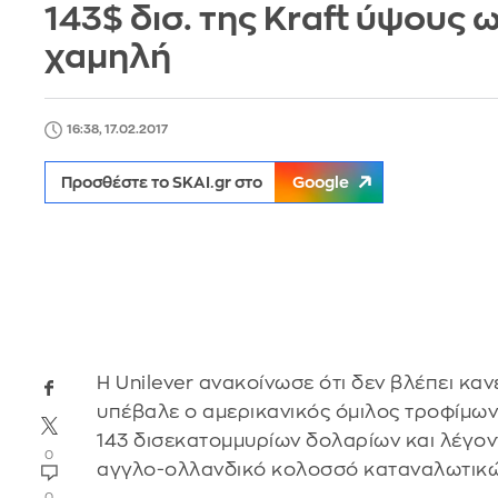
143$ δισ. της Kraft ύψους 
χαμηλή
16:38, 17.02.2017
Προσθέστε το SKAI.gr στο
Google
H Unilever ανακοίνωσε ότι δεν βλέπει κ
υπέβαλε ο αμερικανικός όμιλος τροφίμων
143 δισεκατομμυρίων δολαρίων και λέγον
0
αγγλο-ολλανδικό κολοσσό καταναλωτικώ
0