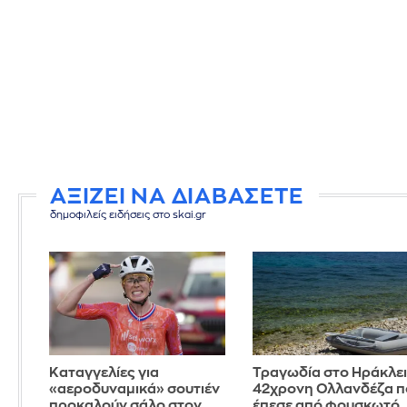
ΑΞΙΖΕΙ ΝΑ ΔΙΑΒΑΣΕΤΕ
δημοφιλείς ειδήσεις στο skai.gr
Καταγγελίες για
Τραγωδία στο Ηράκλει
«αεροδυναμικά» σουτιέν
42χρονη Ολλανδέζα π
προκαλούν σάλο στον
έπεσε από φουσκωτό