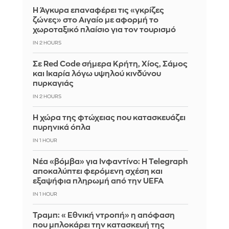
Η Άγκυρα επαναφέρει τις «γκρίζες
ζώνες» στο Αιγαίο με αφορμή το
χωροταξικό πλαίσιο για τον τουρισμό
IN 2 HOURS
Σε Red Code σήμερα Κρήτη, Χίος, Σάμος
και Ικαρία λόγω υψηλού κινδύνου
πυρκαγιάς
IN 2 HOURS
Η χώρα της φτώχειας που κατασκευάζει
πυρηνικά όπλα
IN 1 HOUR
Νέα «βόμβα» για Ινφαντίνο: Η Telegraph
αποκαλύπτει φερόμενη σχέση και
εξαψήφια πληρωμή από την UEFA
IN 1 HOUR
Τραμπ: «Εθνική ντροπή» η απόφαση
που μπλοκάρει την κατασκευή της