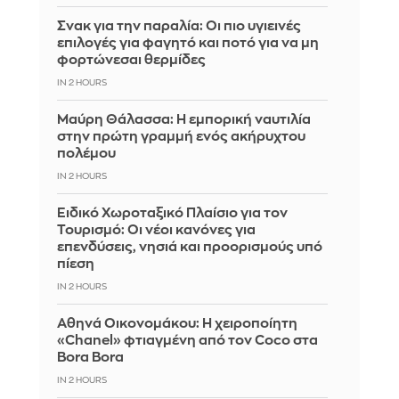
Σνακ για την παραλία: Οι πιο υγιεινές
επιλογές για φαγητό και ποτό για να μη
φορτώνεσαι θερμίδες
IN 2 HOURS
Μαύρη Θάλασσα: Η εμπορική ναυτιλία
στην πρώτη γραμμή ενός ακήρυχτου
πολέμου
IN 2 HOURS
Ειδικό Χωροταξικό Πλαίσιο για τον
Τουρισμό: Οι νέοι κανόνες για
επενδύσεις, νησιά και προορισμούς υπό
πίεση
IN 2 HOURS
Αθηνά Οικονομάκου: Η χειροποίητη
«Chanel» φτιαγμένη από τον Coco στα
Bora Bora
IN 2 HOURS