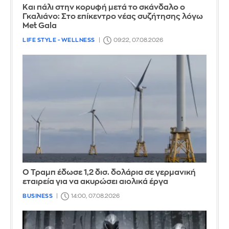
Και πάλι στην κορυφή μετά το σκάνδαλο ο
Γκαλιάνο: Στο επίκεντρο νέας συζήτησης λόγω
Met Gala
LIFE STYLE - WELLNESS
09:22, 07.08.2026
Ο Τραμπ έδωσε 1,2 δισ. δολάρια σε γερμανική
εταιρεία για να ακυρώσει αιολικά έργα
BUSINESS
14:00, 07.08.2026