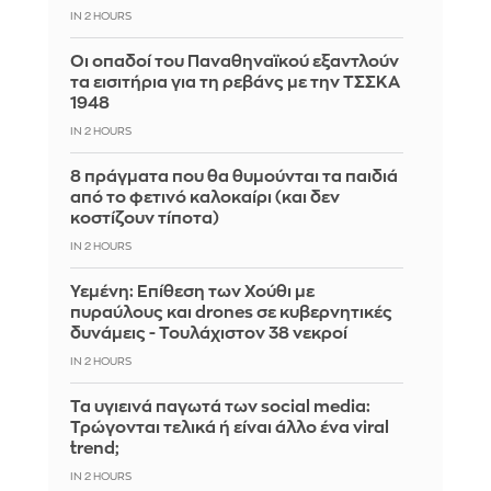
IN 2 HOURS
Οι οπαδοί του Παναθηναϊκού εξαντλούν
τα εισιτήρια για τη ρεβάνς με την ΤΣΣΚΑ
1948
IN 2 HOURS
8 πράγματα που θα θυμούνται τα παιδιά
από το φετινό καλοκαίρι (και δεν
κοστίζουν τίποτα)
IN 2 HOURS
Υεμένη: Επίθεση των Χούθι με
πυραύλους και drones σε κυβερνητικές
δυνάμεις - Τουλάχιστον 38 νεκροί
IN 2 HOURS
Τα υγιεινά παγωτά των social media:
Τρώγονται τελικά ή είναι άλλο ένα viral
trend;
IN 2 HOURS