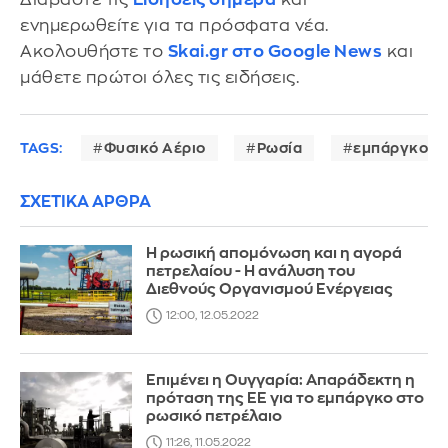
ενημερωθείτε για τα πρόσφατα νέα.
Ακολουθήστε το
Skai.gr στο Google News
και
μάθετε πρώτοι όλες τις ειδήσεις.
TAGS:
Φυσικό Αέριο
Ρωσία
εμπάργκο
ΣΧΕΤΙΚΑ ΑΡΘΡΑ
Η ρωσική απομόνωση και η αγορά
πετρελαίου - Η ανάλυση του
Διεθνούς Οργανισμού Ενέργειας
12:00, 12.05.2022
Επιμένει η Ουγγαρία: Απαράδεκτη η
πρόταση της ΕΕ για το εμπάργκο στο
ρωσικό πετρέλαιο
11:26, 11.05.2022