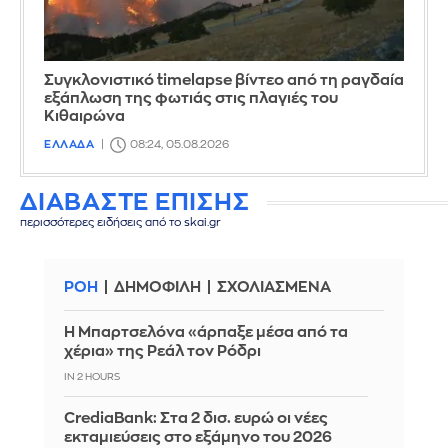
Συγκλονιστικό timelapse βίντεο από τη ραγδαία
εξάπλωση της φωτιάς στις πλαγιές του
Κιθαιρώνα
ΕΛΛΑΔΑ
08:24, 05.08.2026
ΔΙΑΒΑΣΤΕ ΕΠΙΣΗΣ
περισσότερες ειδήσεις από το skai.gr
ΡΟΗ
ΔΗΜΟΦΙΛΗ
ΣΧΟΛΙΑΣΜΕΝΑ
Η Μπαρτσελόνα «άρπαξε μέσα από τα
χέρια» της Ρεάλ τον Ρόδρι
IN 2 HOURS
CrediaBank: Στα 2 δισ. ευρώ οι νέες
εκταμιεύσεις στο εξάμηνο του 2026