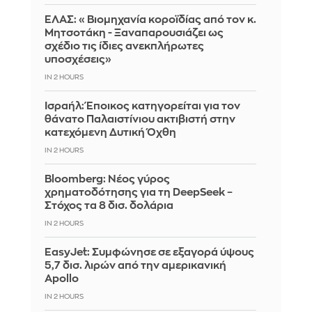
ΕΛΑΣ: «Βιομηχανία κοροϊδίας από τον κ.
Μητσοτάκη - Ξαναπαρουσιάζει ως
σχέδιο τις ίδιες ανεκπλήρωτες
υποσχέσεις»
IN 2 HOURS
Ισραήλ: Έποικος κατηγορείται για τον
θάνατο Παλαιστίνιου ακτιβιστή στην
κατεχόμενη Δυτική Όχθη
IN 2 HOURS
Bloomberg: Νέος γύρος
χρηματοδότησης για τη DeepSeek –
Στόχος τα 8 δισ. δολάρια
IN 2 HOURS
EasyJet: Συμφώνησε σε εξαγορά ύψους
5,7 δισ. λιρών από την αμερικανική
Apollo
IN 2 HOURS