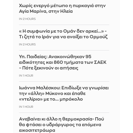
Χωρίς ενεργό μέτωπο η πυρκαγιά στην
Αγία Μαρίνα, στην Ηλεία
IN 2 HOURS
«Η συμφωνία με το Ομάν δεν αρκεί...» -
Τι ζητά το Ιράν για να ανοίξει το Ορμούζ
IN 2 HOURS
Υπ. Παιδείας: Ανακοινώθηκαν 95
ειδικότητες και 860 τμήματα των ΣΑΕΚ
– Πότε ξεκινούν οι αιτήσεις
IN 1 HOUR
Ιωάννα Μαλέσκου: Επιδίωξε να γνωρίσει
την «άλλη» Μύκονο και έπαθε
«ντελίριο» με το... μπρόκολο
IN 1 HOUR
Aνεβαίνει κι άλλο η θερμοκρασία- Πού
θα φτάσει ο υδράργυρος τα επόμενα
εικοσιτετράωρα