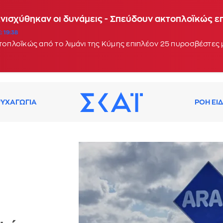
Ενισχύθηκαν οι δυνάμεις - Σπεύδουν ακτοπλοϊκώς 
: 19:38
κτοπλοϊκώς από το λιμάνι της Κύμης επιπλέον 25 πυροσβέστες
ΥΧΑΓΩΓΙΑ
ΡΟΗ ΕΙ