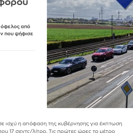
 φόρου
ο όφελος από
ν που ψήφισε
 σε ισχύ η απόφαση της κυβέρνησης για έκπτωση
ου 17 σεντς/λίτρο. Τις πρώτες ώρες το μέτρο