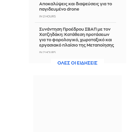
Αποκαλύψεις και διαψεύσεις για το
παγιδευμένο drone
IN 2 HOURS
Συνάντηση Προέδρου ΣΒΑΠ με τον
Χατζηδάκη: Κατάθεση προτάσεων
για το φορολογικό, χωροταξικό και
εργασιακό πλαίσιο της Μεταποίησης
IN 2 HOURS
ΟΛΕΣ ΟΙ ΕΙΔΗΣΕΙΣ
Σοκαριστικό περιστατικό στο Αίγιο:
Οδηγός λεωφορείου υπέστη
ανακοπή- Tο όχημα έπεφτε πάνω σε
άλλα ΙΧ
IN 2 HOURS
Γιατί δεν υπήρχαν μικροσκοπικοί
δεινόσαυροι; Η ευθύνη βαραίνει τα
θηλαστικά
IN 2 HOURS
Παναθηναϊκός: Τα στατιστικά που