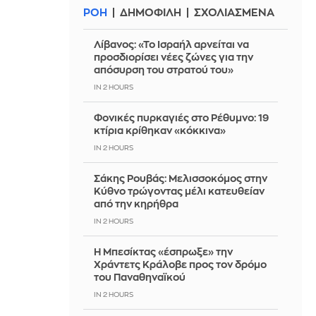
ΡΟΗ
ΔΗΜΟΦΙΛΗ
ΣΧΟΛΙΑΣΜΕΝΑ
Λίβανος: «Το Ισραήλ αρνείται να
προσδιορίσει νέες ζώνες για την
απόσυρση του στρατού του»
IN 2 HOURS
Φονικές πυρκαγιές στο Ρέθυμνο: 19
κτίρια κρίθηκαν «κόκκινα»
IN 2 HOURS
Σάκης Ρουβάς: Μελισσοκόμος στην
Κύθνο τρώγοντας μέλι κατευθείαν
από την κηρήθρα
IN 2 HOURS
Η Μπεσίκτας «έσπρωξε» την
Χράντετς Κράλοβε προς τον δρόμο
του Παναθηναϊκού
IN 2 HOURS