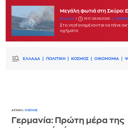
Μεγάλη φωτιά στη Σκύρο: 
ΕΛΛΑΔΑ
15:17, 06.08.2026
UPDATE
Στο νησί αναμένονται να πάνε α
οχήματα
ΕΛΛΑΔΑ
ΠΟΛΙΤΙΚΗ
ΚΟΣΜΟΣ
ΟΙΚΟΝΟΜΙΑ
Ψ
ΑΡΧΙΚΗ
/
ΚΟΣΜΟΣ
Γερμανία: Πρώτη μέρα της