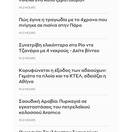
«Θέλω ένα καλό ξεμάτιασμα»
IN 2 HOURS
Πώς έγινε η τραγωδία με το 4χρονο που
πνίγηκε σε πισίνα στην Πάρο
IN 2 HOURS
Συνετρίβη ελικόπτερο στο Ρίο ντε
Τζανέιρο με 4 νεκρούς - Δείτε βίντεο
IN 2 HOURS
Κορυφώνεται η έξοδος των αδειούχων:
Γεμάτα τα πλοία και τα ΚΤΕΛ, αδειάζει η
Αθήνα
IN 2 HOURS
Σαουδική Αραβία: Πυρκαγιά σε
εγκαταστάσεις του πετρελαϊκού
κολοσσού Aramco
IN 2 HOURS