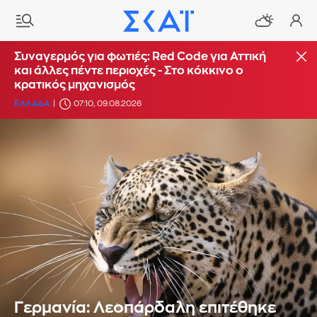
Συναγερμός για φωτιές: Red Code για Αττική
και άλλες πέντε περιοχές - Στο κόκκινο ο
κρατικός μηχανισμός
ΕΛΛΑΔΑ
07:10, 09.08.2026
Γερμανία: Λεοπάρδαλη επιτέθηκε