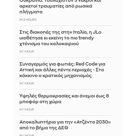
Ουκρανία: Τουλάχιστον 3 νεκροί και
αρκετοί τραυματίες από ρωσικά
πλήγματα
IN 2 HOURS
Στις διακοπές της στην Ιταλία, η JLo
υιοθέτησε κι εκείνη το πιο trendy
χτένισμα του καλοκαιριού
IN 1 HOUR
Συναγερμός για φωτιές: Red Code για
Αττική και άλλες πέντε περιοχές - Στο
κόκκινο ο κρατικός μηχανισμός
IN 1 HOUR
Υψηλές θερμοκρασίες και άνεμοι έως 8
μποφόρ στη χώρα
IN 1 HOUR
Αποκαλυπτήρια για την «Ατζέντα 2030»
από το βήμα της ΔΕΘ
IN 1 HOUR