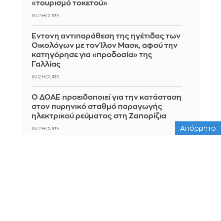
«τουρισμό τοκετού»
IN 2 HOURS
Έντονη αντιπαράθεση της ηγέτιδας των
Οικολόγων με τον Ίλον Μασκ, αφού την
κατηγόρησε για «προδοσία» της
Γαλλίας
IN 2 HOURS
Ο ΔΟΑΕ προειδοποιεί για την κατάσταση
στον πυρηνικό σταθμό παραγωγής
ηλεκτρικού ρεύματος στη Ζαπορίζια
Απόρρητο
IN 2 HOURS
Σου λέει να βγείτε και μετά
εξαφανίζεται; 5 λόγοι που ίσως δεν
έχουν καμία σχέση με εσένα
IN 1 HOUR
Γαλλία: Έντονη αντιπαράθεση της
ηγέτιδας των Οικολόγων με τον Ίλον
Μασκ - Την κατηγόρησε για «προδοσία»