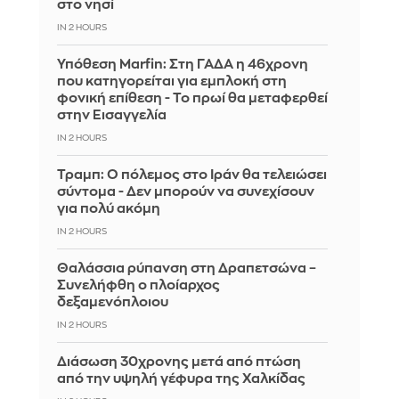
στο νησί
IN 2 HOURS
Υπόθεση Marfin: Στη ΓΑΔΑ η 46χρονη
που κατηγορείται για εμπλοκή στη
φονική επίθεση - Το πρωί θα μεταφερθεί
στην Εισαγγελία
IN 2 HOURS
Τραμπ: Ο πόλεμος στο Ιράν θα τελειώσει
σύντομα - Δεν μπορούν να συνεχίσουν
για πολύ ακόμη
IN 2 HOURS
Θαλάσσια ρύπανση στη Δραπετσώνα –
Συνελήφθη ο πλοίαρχος
δεξαμενόπλοιου
IN 2 HOURS
Διάσωση 30χρονης μετά από πτώση
από την υψηλή γέφυρα της Χαλκίδας