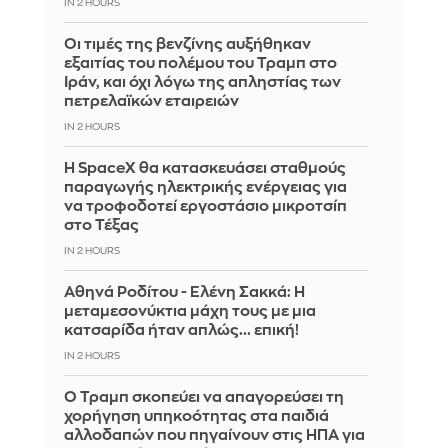
IN 2 HOURS
Οι τιμές της βενζίνης αυξήθηκαν
εξαιτίας του πολέμου του Τραμπ στο
Ιράν, και όχι λόγω της απληστίας των
πετρελαϊκών εταιρειών
IN 2 HOURS
Η SpaceX θα κατασκευάσει σταθμούς
παραγωγής ηλεκτρικής ενέργειας για
να τροφοδοτεί εργοστάσιο μικροτσίπ
στο Τέξας
IN 2 HOURS
Αθηνά Ροδίτου - Ελένη Σακκά: Η
μεταμεσονύκτια μάχη τους με μια
κατσαρίδα ήταν απλώς... επική!
IN 2 HOURS
Ο Τραμπ σκοπεύει να απαγορεύσει τη
χορήγηση υπηκοότητας στα παιδιά
αλλοδαπών που πηγαίνουν στις ΗΠΑ για