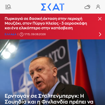
Οριοθετήθηκε η πυρκαγιά στο Κορωπί
Πυρκαγιά σε δασική έκταση στην περιοχή
Μουζάκι, στον Πύργο Ηλείας - 3 αεροσκάφη
ΕΛΛΑΔΑ
16:14, 09.08.2026
UPDATE: 17:16
και ένα ελικόπτερο στην κατάσβεση
ΕΛΛΑΔΑ
17:15, 09.08.2026
Ερντογάν σε Στόλτενμπεργκ: Η
Σουηδία και η Φινλανδία πρέπει να