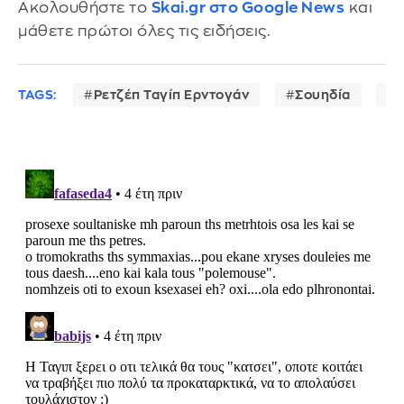
Ακολουθήστε το
Skai.gr στο Google News
και
μάθετε πρώτοι όλες τις ειδήσεις.
TAGS:
Ρετζέπ Ταγίπ Ερντογάν
Σουηδία
Φ