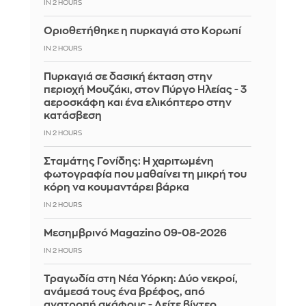
IN 2 HOURS
Οριοθετήθηκε η πυρκαγιά στο Κορωπί
IN 2 HOURS
Πυρκαγιά σε δασική έκταση στην
περιοχή Μουζάκι, στον Πύργο Ηλείας - 3
αεροσκάφη και ένα ελικόπτερο στην
κατάσβεση
IN 2 HOURS
Σταμάτης Γονίδης: Η χαριτωμένη
φωτογραφία που μαθαίνει τη μικρή του
κόρη να κουμαντάρει βάρκα
IN 2 HOURS
Μεσημβρινό Magazino 09-08-2026
IN 2 HOURS
Τραγωδία στη Νέα Υόρκη: Δύο νεκροί,
ανάμεσά τους ένα βρέφος, από
ανατροπή σκάφους - Δείτε βίντεο,