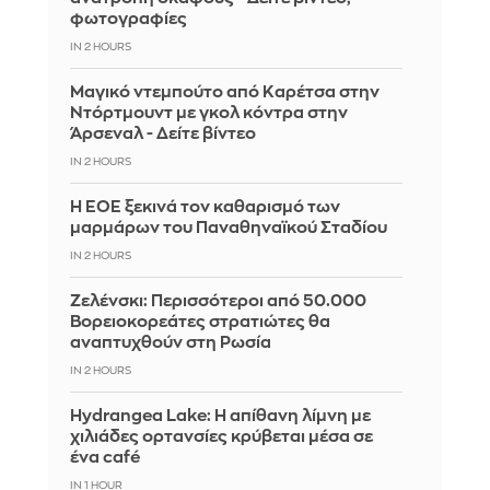
φωτογραφίες
IN 2 HOURS
Μαγικό ντεμπούτο από Καρέτσα στην
Ντόρτμουντ με γκολ κόντρα στην
Άρσεναλ - Δείτε βίντεο
IN 2 HOURS
Η ΕΟΕ ξεκινά τον καθαρισμό των
μαρμάρων του Παναθηναϊκού Σταδίου
IN 2 HOURS
Ζελένσκι: Περισσότεροι από 50.000
Βορειοκορεάτες στρατιώτες θα
αναπτυχθούν στη Ρωσία
IN 2 HOURS
Hydrangea Lake: Η απίθανη λίμνη με
χιλιάδες ορτανσίες κρύβεται μέσα σε
ένα café
IN 1 HOUR